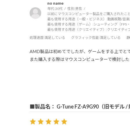
no name
年代:
30代
性別:
男性
以前にマウスコンピューター製品をご購入されたこと
最も使用する用途（一般・ビジネス）:
動画視聴/音楽
最も使用する用途（ゲーム）:
シューティング（FPS・
最も使用する用途（クリエイティブ）:
クリエイティ
処理速度
:満足している
グラフィック性能
:満足している
静
AMD製品は初めてでしたが、ゲームをする上でと
また購入する際はマウスコンピューターで検討した
■製品名： G-Tune FZ-A9G90（旧モデル 