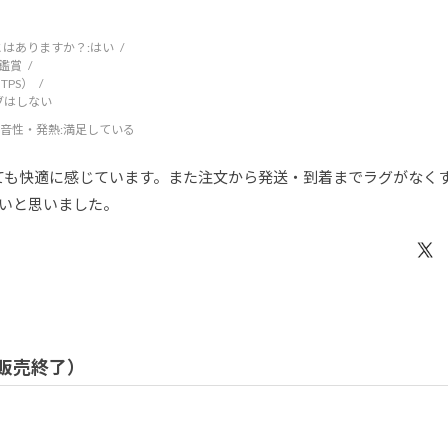
はありますか？:
はい
鑑賞
TPS）
ブはしない
音性・発熱
:満足している
ても快適に感じています。また注文から発送・到着までラグがなく
いと思いました。
/ 販売終了）