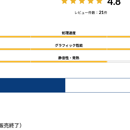
4.8
21
レビュー件数：
件
処理速度
グラフィック性能
静音性・発熱
）
/ 販売終了）