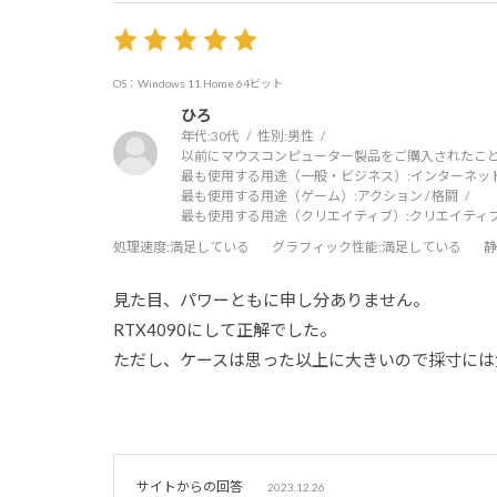
OS：Windows 11 Home 64ビット
ひろ
年代:
30代
性別:
男性
以前にマウスコンピューター製品をご購入されたこと
最も使用する用途（一般・ビジネス）:
インターネッ
最も使用する用途（ゲーム）:
アクション / 格闘
最も使用する用途（クリエイティブ）:
クリエイティ
処理速度
:満足している
グラフィック性能
:満足している
静
見た目、パワーともに申し分ありません。
RTX4090にして正解でした。
ただし、ケースは思った以上に大きいので採寸には
サイトからの回答
2023.12.26