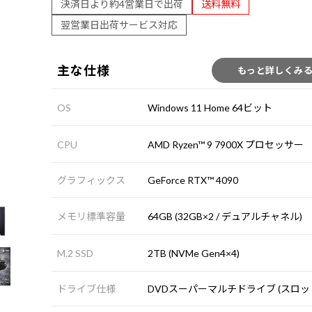
決済日より約4営業日で出荷
送料無料
翌営業日出荷サービス対応
主な仕様
もっと詳しくみ
OS
Windows 11 Home 64ビット
CPU
AMD Ryzen™ 9 7900X プロセッサー
グラフィックス
GeForce RTX™ 4090
メモリ標準容量
64GB (32GB×2 / デュアルチャネル)
M.2 SSD
2TB (NVMe Gen4×4)
ドライブ仕様
DVDスーパーマルチドライブ (スロッ