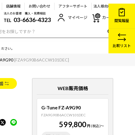
店舗情報
お問い合わせ
アフターサポート
法人様向け
法人のお客様 購入・見積相談
マイページ
カート
03-6636-4323
TEL
閲覧履歴
比較リスト
ください。
-A9G90
[FZA9G90B6ACCW101DEC]
加
WEB販売価格
G-Tune FZ-A9G90
FZA9G90B6ACCW101DEC
599,800
円
(税込)
～