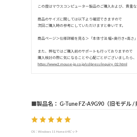
この度はマウスコンピューター製品のご購入および、貴重な
商品のサイズに関しては以下より確認できますので
次回ご購入時の参考にしていただけますと幸いです。
商品ページ＞仕様詳細を見る＞「本体寸法 幅×奥行き×高さ
また、弊社ではご購入前のサポートも行っておりますので
購入検討の際に気になることや心配ごとがございましたら、
https://www2.mouse-jp.co.jp/ssl/press/inquiry_02.html
■製品名： G-Tune FZ-A9G90（旧モデル 
OS：Windows 11 Home 64ビット