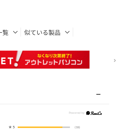
一覧
似ている製品
★
5
(18)