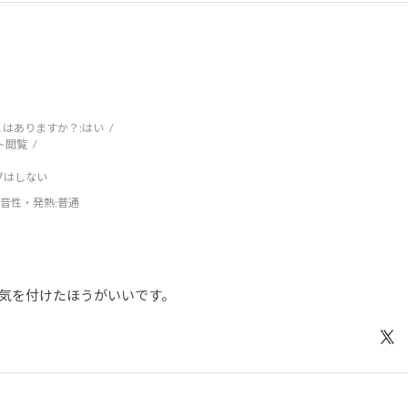
はありますか？:
はい
ト閲覧
ブはしない
音性・発熱
:普通
気を付けたほうがいいです。