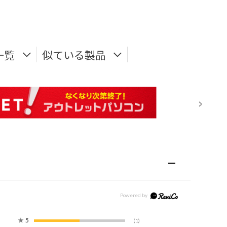
一覧
似ている製品
★
5
(1)