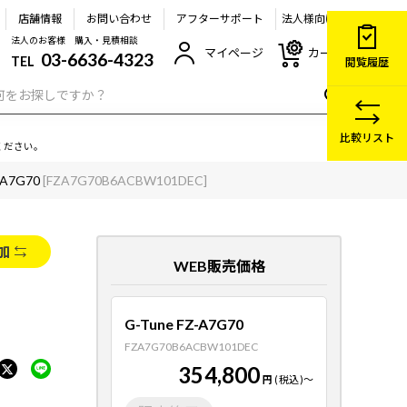
店舗情報
お問い合わせ
アフターサポート
法人様向け
法人のお客様 購入・見積相談
マイページ
カート
03-6636-4323
TEL
閲覧履歴
比較リスト
ください。
-A7G70
[FZA7G70B6ACBW101DEC]
加
WEB販売価格
G-Tune FZ-A7G70
FZA7G70B6ACBW101DEC
354,800
円
(税込)
～