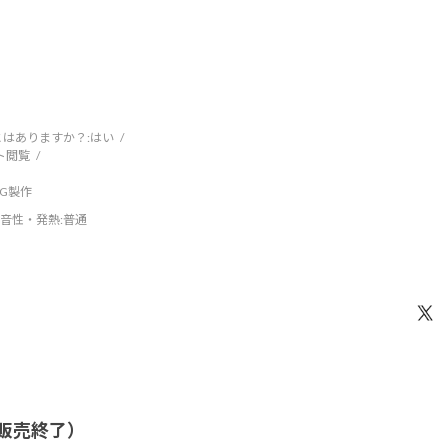
はありますか？:
はい
ト閲覧
DCG製作
音性・発熱
:普通
/ 販売終了）