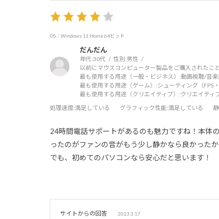
OS：Windows 11 Home 64ビット
だんだん
年代:
30代
性別:
男性
以前にマウスコンピューター製品をご購入されたこと
最も使用する用途（一般・ビジネス）:
動画視聴/音楽
最も使用する用途（ゲーム）:
シューティング（FPS・
最も使用する用途（クリエイティブ）:
クリエイティ
処理速度
:満足している
グラフィック性能
:満足している
静
24時間電話サポートがあるのも魅力ですね！本体
ったのがファンの音がもう少し静かなら良かったか
でも、初めてのパソコンなら安心だと思います！
サイトからの回答
2023.3.17