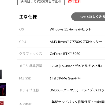
決済日より約5営業日で出荷
送料無料
主な仕様
もっと詳しくみ
OS
Windows 11 Home 64ビット
CPU
AMD Ryzen™ 7 7700X プロセッサー
グラフィックス
GeForce RTX™ 3070
メモリ標準容量
32GB (16GB×2 / デュアルチャネル)
M.2 SSD
1TB (NVMe Gen4×4)
ドライブ仕様
DVDスーパーマルチドライブ (スロッ
3年間センドバック修理保証・24時間×
保証期間