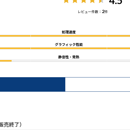
4.5
2
レビュー件数：
件
処理速度
グラフィック性能
静音性・発熱
/ 販売終了）