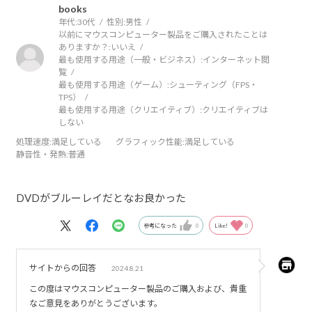
books
年代:
30代
性別:
男性
以前にマウスコンピューター製品をご購入されたことは
ありますか？:
いいえ
最も使用する用途（一般・ビジネス）:
インターネット閲
覧
最も使用する用途（ゲーム）:
シューティング（FPS・
TPS）
最も使用する用途（クリエイティブ）:
クリエイティブは
しない
処理速度
:満足している
グラフィック性能
:満足している
静音性・発熱
:普通
DVDがブルーレイだとなお良かった
参考になった
0
Like!
0
サイトからの回答
2024.8.21
この度はマウスコンピューター製品のご購入および、貴重
なご意見をありがとうございます。