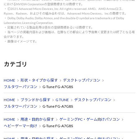
におけるNVIDIA Corporationの登録商標または商標です。
・ 🄫2021 Advanced Micro Devices, Inc. All rights reserved. AMD、AMD Arrowロゴ、
Ryzen、Radeon、およびその組み合わせは、Advanced Micro Devices、Inc.の商標です。
・ Dolby, Dolby Audio, Dolby Atmos, and the double-D symbol are trademarks of Dolby
Laboratories Licensing Corporation.
・ 記載されている製品名等は各社の登録商標あるいは商標です。
・ 当ページの掲載内容および価格は、在庫などの都合により予告無く変更または終了となる場
合があります。
・ 画像はイメージです。
カテゴリ
HOME
形状・タイプから探す
デスクトップパソコン
フルタワーパソコン
G-Tune FG-A7G8S
HOME
ブランドから探す
G TUNE
デスクトップパソコン
フルタワーパソコン
G-Tune FG-A7G8S
HOME
用途・目的から探す
ゲーミングPC・ゲーム向けパソコン
ヘビーゲーマー向け
G-Tune FG-A7G8S
HOME
用途・目的から探す
ゲーミングPC・ゲーム向けパソコン