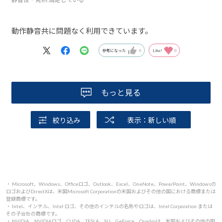
動作静音共に問題なく利用できています。
参考になった
0
Like!
0
もっと見る
絞り込み
表示：新しい順
・ Microsoft、Windows、Officeロゴ、Outlook、Excel、OneNote、PowerPoint、Windowsの
ロゴおよびDirectXは、米国Microsoft Corporationの米国およびその他の国における商標または
登録商標です。
・ Intel、インテル、Intel ロゴ、その他のインテルの名称やロゴは、Intel Corporation または
その子会社の商標です。
・ NVIDIA、NVIDIAロゴ、CUDA、TESLA、SLI、GeForce、Quadroは、米国およびその他の国