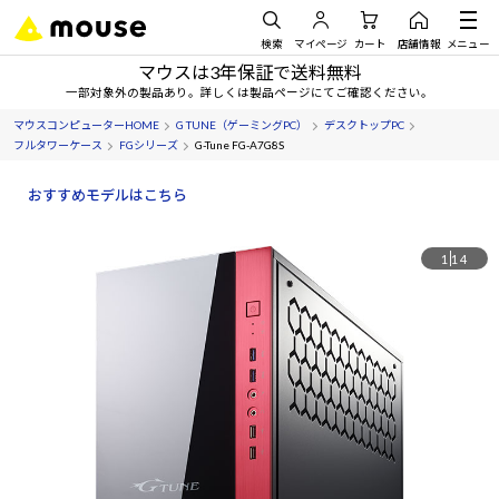
検索
マイページ
カート
店舗情報
メニュー
マウスは3年保証で送料無料
一部対象外の製品あり。詳しくは製品ページにてご確認ください。
マウスコンピューターHOME
G TUNE（ゲーミングPC）
デスクトップPC
フルタワーケース
FGシリーズ
G-Tune FG-A7G8S
おすすめモデルはこちら
1
14