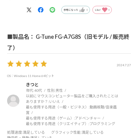
参考になった
0
Like!
0
■製品名： G-Tune FG-A7G8S（旧モデル / 販売終
了）
2024.7.27
OS：Windows 11 Home 64ビット
きつと
年代:
40代
性別:
男性
以前にマウスコンピューター製品をご購入されたことは
ありますか？:
いいえ
最も使用する用途（一般・ビジネス）:
動画視聴/音楽鑑
賞
最も使用する用途（ゲーム）:
アドベンチャー
最も使用する用途（クリエイティブ）:
プログラミング
処理速度
:満足している
グラフィック性能
:満足している
静音性・発熱
:満足している