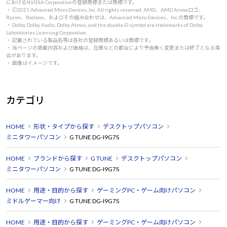
におけるNVIDIA Corporationの登録商標または商標です。
・ 🄫2021 Advanced Micro Devices, Inc. All rights reserved. AMD、AMD Arrowロゴ、
Ryzen、Radeon、およびその組み合わせは、Advanced Micro Devices、Inc.の商標です。
・ Dolby, Dolby Audio, Dolby Atmos, and the double-D symbol are trademarks of Dolby
Laboratories Licensing Corporation.
・ 記載されている製品名等は各社の登録商標あるいは商標です。
・ 当ページの掲載内容および価格は、在庫などの都合により予告無く変更または終了となる場
合があります。
・ 画像はイメージです。
カテゴリ
HOME
形状・タイプから探す
デスクトップパソコン
ミニタワーパソコン
G TUNE DG-I9G7S
HOME
ブランドから探す
G TUNE
デスクトップパソコン
ミニタワーパソコン
G TUNE DG-I9G7S
HOME
用途・目的から探す
ゲーミングPC・ゲーム向けパソコン
ミドルゲーマー向け
G TUNE DG-I9G7S
HOME
用途・目的から探す
ゲーミングPC・ゲーム向けパソコン