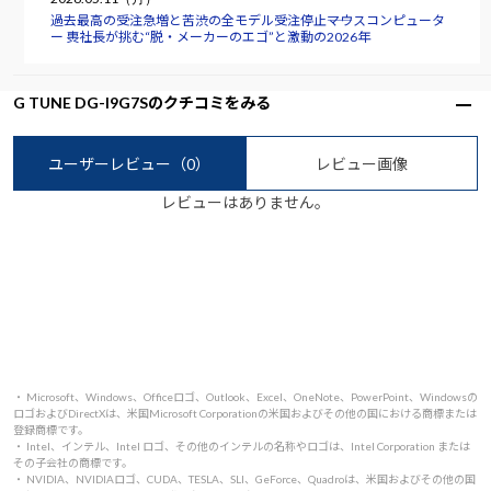
過去最高の受注急増と苦渋の全モデル受注停止――マウスコンピュータ
ー 軣社長が挑む“脱・メーカーのエゴ”と激動の2026年
G TUNE DG-I9G7Sのクチコミをみる
ユーザーレビュー
（0）
レビュー画像
レビューはありません。
・ Microsoft、Windows、Officeロゴ、Outlook、Excel、OneNote、PowerPoint、Windowsの
ロゴおよびDirectXは、米国Microsoft Corporationの米国およびその他の国における商標または
登録商標です。
・ Intel、インテル、Intel ロゴ、その他のインテルの名称やロゴは、Intel Corporation または
その子会社の商標です。
・ NVIDIA、NVIDIAロゴ、CUDA、TESLA、SLI、GeForce、Quadroは、米国およびその他の国