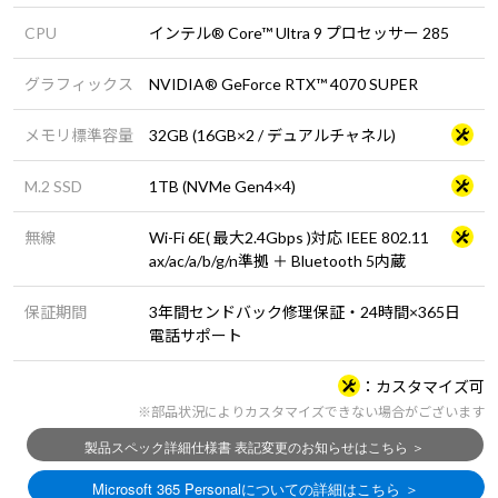
CPU
インテル® Core™ Ultra 9 プロセッサー 285
グラフィックス
NVIDIA® GeForce RTX™ 4070 SUPER
メモリ標準容量
32GB (16GB×2 / デュアルチャネル)
M.2 SSD
1TB (NVMe Gen4×4)
無線
Wi-Fi 6E( 最大2.4Gbps )対応 IEEE 802.11
ax/ac/a/b/g/n準拠 ＋ Bluetooth 5内蔵
保証期間
3年間センドバック修理保証・24時間×365日
電話サポート
カスタマイズ可
※部品状況によりカスタマイズできない場合がございます