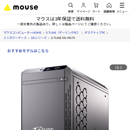
検索
マイページ
カート
店舗情報
メニュー
マウスは3年保証で送料無料
一部対象外の製品あり。詳しくは製品ページにてご確認ください。
マウスコンピューターHOME
G TUNE（ゲーミングPC）
デスクトップPC
ミニタワーケース
DGシリーズ
G TUNE DG-I9G7S
おすすめモデルはこちら
1
13