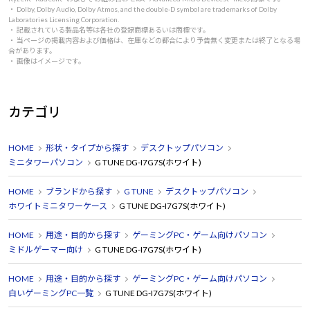
・ Dolby, Dolby Audio, Dolby Atmos, and the double-D symbol are trademarks of Dolby
Laboratories Licensing Corporation.
・ 記載されている製品名等は各社の登録商標あるいは商標です。
・ 当ページの掲載内容および価格は、在庫などの都合により予告無く変更または終了となる場
合があります。
・ 画像はイメージです。
カテゴリ
HOME
形状・タイプから探す
デスクトップパソコン
ミニタワーパソコン
G TUNE DG-I7G7S(ホワイト)
HOME
ブランドから探す
G TUNE
デスクトップパソコン
ホワイトミニタワーケース
G TUNE DG-I7G7S(ホワイト)
HOME
用途・目的から探す
ゲーミングPC・ゲーム向けパソコン
ミドルゲーマー向け
G TUNE DG-I7G7S(ホワイト)
HOME
用途・目的から探す
ゲーミングPC・ゲーム向けパソコン
白いゲーミングPC一覧
G TUNE DG-I7G7S(ホワイト)