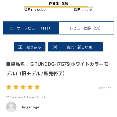
静音性・発熱
満足していない
満足している
ユーザーレビュー
（111）
レビュー画像
（13）
絞り込み
表示：新しい順
■製品名： G TUNE DG-I7G7S(ホワイトカラーモ
デル)（旧モデル / 販売終了）
2025.5.17
OS：Windows 11 Home 64ビット
hogehoge