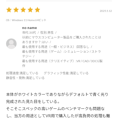
2025.5.12
OS：Windows 11 Home 64ビット
no name
年代:
30代
性別:
男性
以前にマウスコンピューター製品をご購入されたことは
ありますか？:
はい
最も使用する用途（一般・ビジネス）:
回答なし
最も使用する用途（ゲーム）:
シミュレーション / ストラ
テジー
最も使用する用途（クリエイティブ）:
VR / CAD / 3DCG製
作
処理速度
:満足している
グラフィック性能
:満足している
静音性・発熱
:満足している
本体がホワイトカラーでありながらデフォルトで青く光り
完成された見た目をしている。
そこそこスペックの高いゲームのベンチマークも問題な
し、当方の用途としてVR用で購入したが高負荷の処理も難