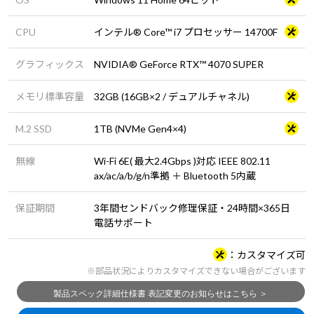
CPU
インテル® Core™ i7 プロセッサー 14700F
グラフィックス
NVIDIA® GeForce RTX™ 4070 SUPER
メモリ標準容量
32GB (16GB×2 / デュアルチャネル)
M.2 SSD
1TB (NVMe Gen4×4)
無線
Wi-Fi 6E( 最大2.4Gbps )対応 IEEE 802.11
ax/ac/a/b/g/n準拠 ＋ Bluetooth 5内蔵
保証期間
3年間センドバック修理保証・24時間×365日
電話サポート
カスタマイズ可
※部品状況によりカスタマイズできない場合がございます