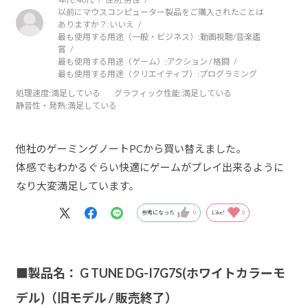
以前にマウスコンピューター製品をご購入されたことは
ありますか？:
いいえ
最も使用する用途（一般・ビジネス）:
動画視聴/音楽鑑
賞
最も使用する用途（ゲーム）:
アクション / 格闘
最も使用する用途（クリエイティブ）:
プログラミング
処理速度
:満足している
グラフィック性能
:満足している
静音性・発熱
:満足している
他社のゲーミングノートPCから買い替えました。
体感でもわかるぐらい快適にゲームがプレイ出来るように
なり大変満足しています。
参考になった
0
Like!
0
■製品名： G TUNE DG-I7G7S(ホワイトカラーモ
デル)（旧モデル / 販売終了）