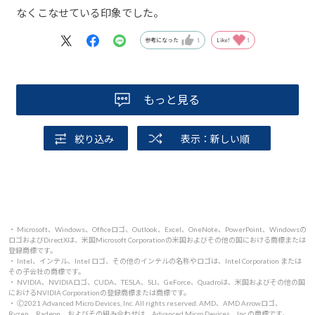
なくこなせている印象でした。
参考になった
1
Like!
1
もっと見る
絞り込み
表示：新しい順
・ Microsoft、Windows、Officeロゴ、Outlook、Excel、OneNote、PowerPoint、Windowsの
ロゴおよびDirectXは、米国Microsoft Corporationの米国およびその他の国における商標または
登録商標です。
・ Intel、インテル、Intel ロゴ、その他のインテルの名称やロゴは、Intel Corporation または
その子会社の商標です。
・ NVIDIA、NVIDIAロゴ、CUDA、TESLA、SLI、GeForce、Quadroは、米国およびその他の国
におけるNVIDIA Corporationの登録商標または商標です。
・ 🄫2021 Advanced Micro Devices, Inc. All rights reserved. AMD、AMD Arrowロゴ、
Ryzen、Radeon、およびその組み合わせは、Advanced Micro Devices、Inc.の商標です。