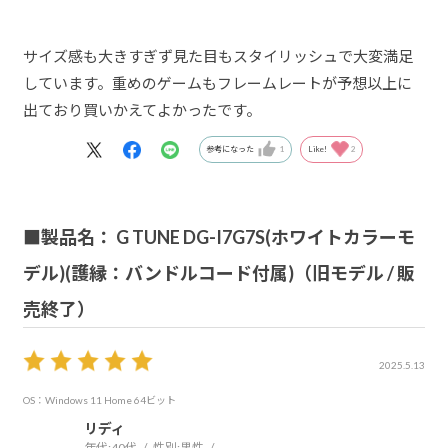
サイズ感も大きすぎず見た目もスタイリッシュで大変満足
しています。重めのゲームもフレームレートが予想以上に
出ており買いかえてよかったです。
参考になった
1
Like!
2
■製品名： G TUNE DG-I7G7S(ホワイトカラーモ
デル)(護縁：バンドルコード付属)（旧モデル / 販
売終了）
2025.5.13
OS：Windows 11 Home 64ビット
リディ
年代:
40代
性別:
男性