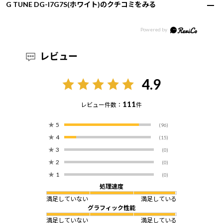
G TUNE DG-I7G7S(ホワイト)のクチコミをみる
レビュー
4.9
111
レビュー件数：
件
★
5
(96)
★
4
(15)
★
3
(0)
★
2
(0)
★
1
(0)
処理速度
満足していない
満足している
グラフィック性能
満足していない
満足している