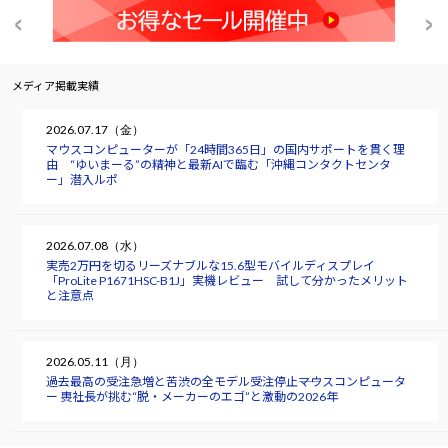
メディア掲載実績
2026.07.17（金）
マウスコンピューターが「24時間365日」の国内サポートを貫く理
由 “ゆいまーる”の精神と最新AIで臨む「沖縄コンタクトセンタ
ー」潜入ルポ
2026.07.08（水）
実売2万円を切るリーズナブルな15.6型モバイルディスプレイ
「ProLite P1671HSC-B1J」実機レビュー 試して分かったメリット
と注意点
2026.05.11（月）
過去最高の受注急増と苦渋の全モデル受注停止――マウスコンピュータ
ー 軣社長が挑む“脱・メーカーのエゴ”と激動の2026年