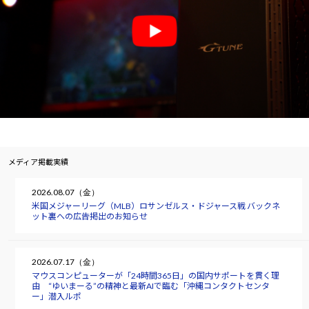
メディア掲載実績
2026.08.07（金）
米国メジャーリーグ（MLB）ロサンゼルス・ドジャース戦 バックネ
ット裏への広告掲出のお知らせ
2026.07.17（金）
マウスコンピューターが「24時間365日」の国内サポートを貫く理
由 “ゆいまーる”の精神と最新AIで臨む「沖縄コンタクトセンタ
ー」潜入ルポ