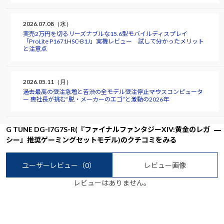
2026.07.08（水）
実売2万円を切るリーズナブルな15.6型モバイルディスプレイ
「ProLite P1671HSC-B1J」実機レビュー 試して分かったメリット
と注意点
2026.05.11（月）
過去最高の受注急増と苦渋の全モデル受注停止――マウスコンピュータ
ー 軣社長が挑む“脱・メーカーのエゴ”と激動の2026年
G TUNE DG-I7G7S-R(『ファイナルファンタジーXIV:黄金のレガ
シー』推奨ゲーミングセットモデル)のクチコミをみる
ユーザーレビュー
（0）
レビュー画像
レビューはありません。