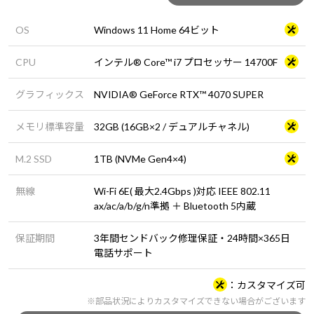
OS
Windows 11 Home 64ビット
CPU
インテル® Core™ i7 プロセッサー 14700F
グラフィックス
NVIDIA® GeForce RTX™ 4070 SUPER
メモリ標準容量
32GB (16GB×2 / デュアルチャネル)
M.2 SSD
1TB (NVMe Gen4×4)
無線
Wi-Fi 6E( 最大2.4Gbps )対応 IEEE 802.11
ax/ac/a/b/g/n準拠 ＋ Bluetooth 5内蔵
保証期間
3年間センドバック修理保証・24時間×365日
電話サポート
カスタマイズ可
※部品状況によりカスタマイズできない場合がございます