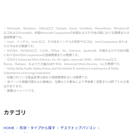
・ Microsoft、Windows、Officeロゴ、Outlook、Excel、OneNote、PowerPoint、Windowsの
ロゴおよびDirectXは、米国Microsoft Corporationの米国およびその他の国における商標または
登録商標です。
・ Intel、インテル、Intel ロゴ、その他のインテルの名称やロゴは、Intel Corporation または
その子会社の商標です。
・ NVIDIA、NVIDIAロゴ、CUDA、TESLA、SLI、GeForce、Quadroは、米国およびその他の国
におけるNVIDIA Corporationの登録商標または商標です。
・ 🄫2021 Advanced Micro Devices, Inc. All rights reserved. AMD、AMD Arrowロゴ、
Ryzen、Radeon、およびその組み合わせは、Advanced Micro Devices、Inc.の商標です。
・ Dolby, Dolby Audio, Dolby Atmos, and the double-D symbol are trademarks of Dolby
Laboratories Licensing Corporation.
・ 記載されている製品名等は各社の登録商標あるいは商標です。
・ 当ページの掲載内容および価格は、在庫などの都合により予告無く変更または終了となる場
合があります。
・ 画像はイメージです。
カテゴリ
HOME
形状・タイプから探す
デスクトップパソコン