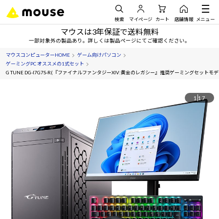
検索
マイページ
カート
店舗情報
メニュー
マウスは3年保証で送料無料
一部対象外の製品あり。詳しくは製品ページにてご確認ください。
マウスコンピューターHOME
ゲーム向けパソコン
ゲーミングPC オススメの1式セット
G TUNE DG-I7G7S-R(『ファイナルファンタジーXIV:黄金のレガシー』推奨ゲーミングセットモデ
1
17