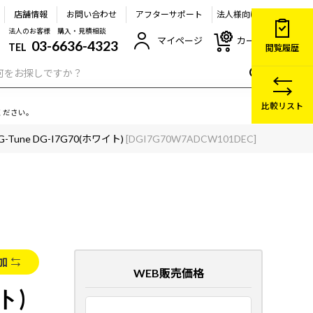
店舗情報
お問い合わせ
アフターサポート
法人様向け
法人のお客様 購入・見積相談
マイページ
カート
03-6636-4323
TEL
閲覧履歴
比較リスト
ください。
G-Tune DG-I7G70(ホワイト)
[DGI7G70W7ADCW101DEC]
加
WEB販売価格
ト)