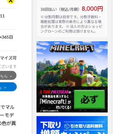
8,000円
36回払い（税込/月額）
.11
※ 分割月額は目安です。分割手数料・
端数処理は実際の条件により異なる場
合があります。 ※ 法人の方はショッピ
ングローンのご利用は頂けません。
365日
マイズ可
ございます
までマル
ラーモデ
の色が異