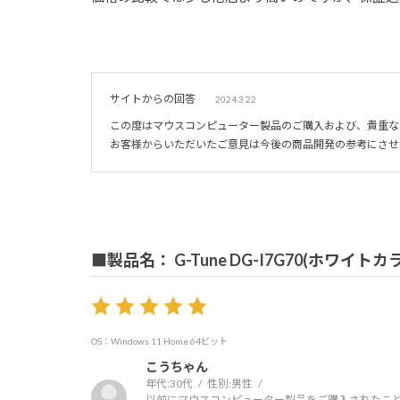
サイトからの回答
2024.3.22
この度はマウスコンピューター製品のご購入および、貴重な
お客様からいただいたご意見は今後の商品開発の参考にさせ
■製品名： G-Tune DG-I7G70(ホワイ
OS：Windows 11 Home 64ビット
こうちゃん
年代:
30代
性別:
男性
以前にマウスコンピューター製品をご購入されたこと