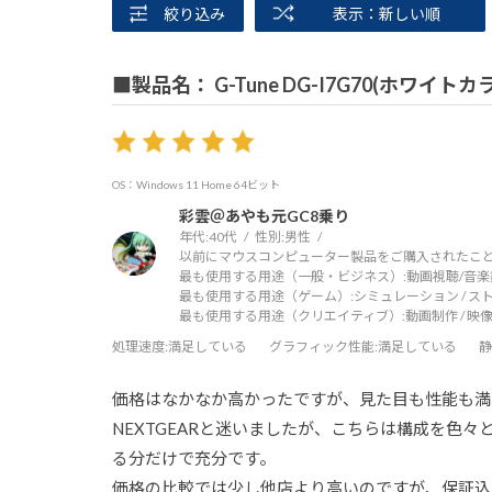
絞り込み
表示：新しい順
■製品名： G-Tune DG-I7G70(ホワイ
OS：Windows 11 Home 64ビット
彩雲＠あやも元GC8乗り
年代:
40代
性別:
男性
以前にマウスコンピューター製品をご購入されたこと
最も使用する用途（一般・ビジネス）:
動画視聴/音楽
最も使用する用途（ゲーム）:
シミュレーション / ス
最も使用する用途（クリエイティブ）:
動画制作 / 映像
処理速度
:満足している
グラフィック性能
:満足している
静
価格はなかなか高かったですが、見た目も性能も満
NEXTGEARと迷いましたが、こちらは構成を色
る分だけで充分です。
価格の比較では少し他店より高いのですが、保証込