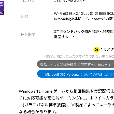
M.2 SSD
1TB (NVMe Gen4×4)
Wi-Fi 6E( 最大2.4Gbps )対応 IEEE 802
無線
ax/ac/a/b/g/n準拠 ＋ Bluetooth 5内蔵
3年間センドバック修理保証・24時間×
保証期間
電話サポート
カスタ
※部品状況によりカスタマイズできない場合が
Windows 11 Home ゲームから動画編集や実況配信
チに対応可能な高性能ゲーミングPC。ホワイトカ
ル(ガラスパネル標準装備)。 ※製品によっては一部
なる場合があります。