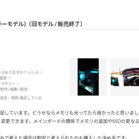
トカラーモデル)（旧モデル / 販売終了）
はありますか？:
いいえ
鑑賞
トラテジー
制作 / 編集 / 配信
音性・発熱
:満足している
足しています。どうせならメモリも光ってたら良かったと思いまし
々と変更できます。メインボードの関係でメモリの追加やSSDの更な
みで考えた場合は割安と考えられたのも購入した決め手です。