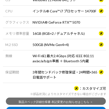
CPU
インテル® Core™ i7 プロセッサー 14700F
グラフィックス
NVIDIA® GeForce RTX™ 5070
メモリ標準容量
16GB (8GB×2 / デュアルチャネル)
M.2 SSD
500GB (NVMe Gen4×4)
無線
Wi-Fi 6E( 最大2.4Gbps )対応 IEEE 802.11
ax/ac/a/b/g/n準拠 ＋ Bluetooth 5内蔵
保証期間
3年間センドバック修理保証・24時間×365
日電話サポート
カスタマイズ可
※部品状況によりカスタマイズできない場合がございます