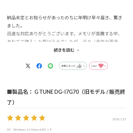
納品未定とお知らせがあったのちに年明け早々届き、驚き
ました。
迅速な対応ありがとうございます。メモリが高騰する中、
あわてて購入した駆け込みでしたが、近々（来年か再来
年？）には購入予定だったのでちょうどいいタイミングだ
続きを読む
ったとも言えます。
しばらくは仕事が忙しく、乗り換え作業もままならないの
参考になった
0
Like!
0
で早く片付けて乗り換えたいと思ってます。
7年前のPCからの乗り換えなので、今から楽しみ。
■製品名： G TUNE DG-I7G70（旧モデル / 販売終
了）
2026.1.21
OS：Windows 11 Home 64ビット