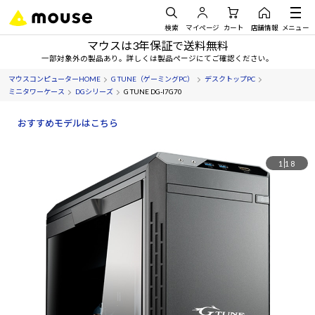
検索
マイページ
カート
店舗情報
メニュー
マウスは3年保証で送料無料
一部対象外の製品あり。詳しくは製品ページにてご確認ください。
マウスコンピューターHOME
G TUNE（ゲーミングPC）
デスクトップPC
ミニタワーケース
DGシリーズ
G TUNE DG-I7G70
おすすめモデルはこちら
1
18