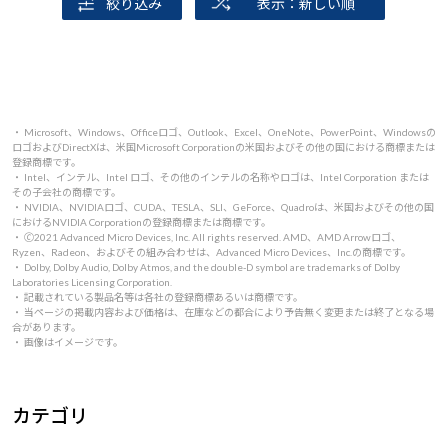
絞り込み
表示：新しい順
・ Microsoft、Windows、Officeロゴ、Outlook、Excel、OneNote、PowerPoint、Windowsの
ロゴおよびDirectXは、米国Microsoft Corporationの米国およびその他の国における商標または
登録商標です。
・ Intel、インテル、Intel ロゴ、その他のインテルの名称やロゴは、Intel Corporation または
その子会社の商標です。
・ NVIDIA、NVIDIAロゴ、CUDA、TESLA、SLI、GeForce、Quadroは、米国およびその他の国
におけるNVIDIA Corporationの登録商標または商標です。
・ 🄫2021 Advanced Micro Devices, Inc. All rights reserved. AMD、AMD Arrowロゴ、
Ryzen、Radeon、およびその組み合わせは、Advanced Micro Devices、Inc.の商標です。
・ Dolby, Dolby Audio, Dolby Atmos, and the double-D symbol are trademarks of Dolby
Laboratories Licensing Corporation.
・ 記載されている製品名等は各社の登録商標あるいは商標です。
・ 当ページの掲載内容および価格は、在庫などの都合により予告無く変更または終了となる場
合があります。
・ 画像はイメージです。
カテゴリ