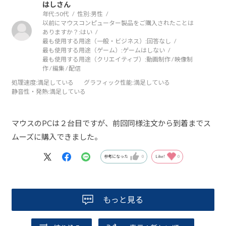
はしさん
年代:
50代
性別:
男性
以前にマウスコンピューター製品をご購入されたことは
ありますか？:
はい
最も使用する用途（一般・ビジネス）:
回答なし
最も使用する用途（ゲーム）:
ゲームはしない
最も使用する用途（クリエイティブ）:
動画制作 / 映像制
作 / 編集 / 配信
処理速度
:満足している
グラフィック性能
:満足している
静音性・発熱
:満足している
マウスのPCは２台目ですが、前回同様注文から到着までス
ムーズに購入できました。
参考になった
0
Like!
0
もっと見る