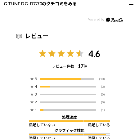
G TUNE DG-I7G70のクチコミをみる
レビュー
4.6
17
レビュー件数：
件
★
5
(13)
★
4
(3)
★
3
(0)
★
2
(0)
★
1
(1)
処理速度
満足していない
満足している
グラフィック性能
満足していない
満足している