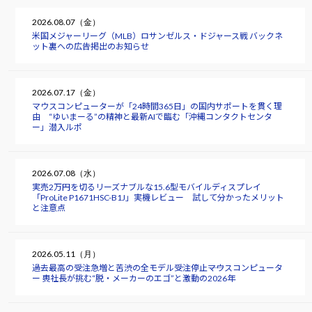
2026.08.07（金）
米国メジャーリーグ（MLB）ロサンゼルス・ドジャース戦 バックネ
ット裏への広告掲出のお知らせ
2026.07.17（金）
マウスコンピューターが「24時間365日」の国内サポートを貫く理
由 “ゆいまーる”の精神と最新AIで臨む「沖縄コンタクトセンタ
ー」潜入ルポ
2026.07.08（水）
実売2万円を切るリーズナブルな15.6型モバイルディスプレイ
「ProLite P1671HSC-B1J」実機レビュー 試して分かったメリット
と注意点
2026.05.11（月）
過去最高の受注急増と苦渋の全モデル受注停止――マウスコンピュータ
ー 軣社長が挑む“脱・メーカーのエゴ”と激動の2026年