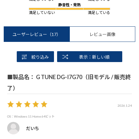
静音性・発熱
満足していない
満足している
ユーザーレビュー
（17）
レビュー画像
絞り込み
表示：新しい順
■製品名： G TUNE DG-I7G70（旧モデル / 販売終
了）
2026.1.24
OS：Windows 11 Home 64ビット
だいち