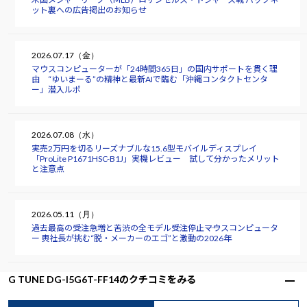
ット裏への広告掲出のお知らせ
2026.07.17（金）
マウスコンピューターが「24時間365日」の国内サポートを貫く理
由 “ゆいまーる”の精神と最新AIで臨む「沖縄コンタクトセンタ
ー」潜入ルポ
2026.07.08（水）
実売2万円を切るリーズナブルな15.6型モバイルディスプレイ
「ProLite P1671HSC-B1J」実機レビュー 試して分かったメリット
と注意点
2026.05.11（月）
過去最高の受注急増と苦渋の全モデル受注停止――マウスコンピュータ
ー 軣社長が挑む“脱・メーカーのエゴ”と激動の2026年
G TUNE DG-I5G6T-FF14のクチコミをみる