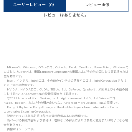
ユーザーレビュー
（0）
レビュー画像
レビューはありません。
・ Microsoft、Windows、Officeロゴ、Outlook、Excel、OneNote、PowerPoint、Windowsの
ロゴおよびDirectXは、米国Microsoft Corporationの米国およびその他の国における商標または
登録商標です。
・ Intel、インテル、Intel ロゴ、その他のインテルの名称やロゴは、Intel Corporation または
その子会社の商標です。
・ NVIDIA、NVIDIAロゴ、CUDA、TESLA、SLI、GeForce、Quadroは、米国およびその他の国
におけるNVIDIA Corporationの登録商標または商標です。
・ 🄫2021 Advanced Micro Devices, Inc. All rights reserved. AMD、AMD Arrowロゴ、
Ryzen、Radeon、およびその組み合わせは、Advanced Micro Devices、Inc.の商標です。
・ Dolby, Dolby Audio, Dolby Atmos, and the double-D symbol are trademarks of Dolby
Laboratories Licensing Corporation.
・ 記載されている製品名等は各社の登録商標あるいは商標です。
・ 当ページの掲載内容および価格は、在庫などの都合により予告無く変更または終了となる場
合があります。
・ 画像はイメージです。