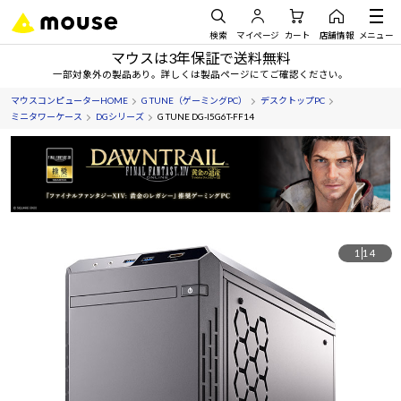
検索
マイページ
カート
店舗情報
メニュー
マウスは3年保証で送料無料
一部対象外の製品あり。詳しくは製品ページにてご確認ください。
マウスコンピューターHOME
G TUNE（ゲーミングPC）
デスクトップPC
ミニタワーケース
DGシリーズ
G TUNE DG-I5G6T-FF14
1
14