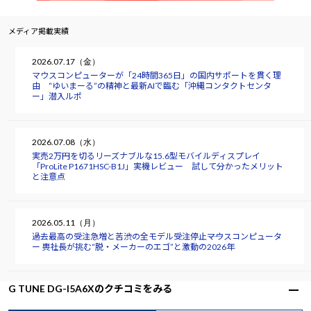
メディア掲載実績
2026.07.17（金）
マウスコンピューターが「24時間365日」の国内サポートを貫く理
由 “ゆいまーる”の精神と最新AIで臨む「沖縄コンタクトセンタ
ー」潜入ルポ
2026.07.08（水）
実売2万円を切るリーズナブルな15.6型モバイルディスプレイ
「ProLite P1671HSC-B1J」実機レビュー 試して分かったメリット
と注意点
2026.05.11（月）
過去最高の受注急増と苦渋の全モデル受注停止――マウスコンピュータ
ー 軣社長が挑む“脱・メーカーのエゴ”と激動の2026年
G TUNE DG-I5A6Xのクチコミをみる