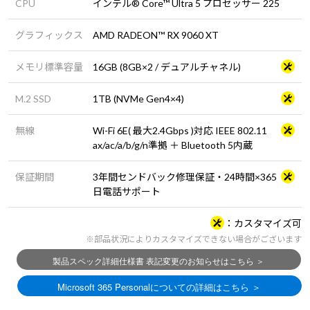
CPU
インテル® Core™ Ultra 5 プロセッサー 225
グラフィックス
AMD RADEON™ RX 9060 XT
メモリ標準容量
16GB (8GB×2 / デュアルチャネル)
M.2 SSD
1TB (NVMe Gen4×4)
無線
Wi-Fi 6E( 最大2.4Gbps )対応 IEEE 802.11
ax/ac/a/b/g/n準拠 ＋ Bluetooth 5内蔵
保証期間
3年間センドバック修理保証・24時間×365
日電話サポート
カスタマイズ可
※部品状況によりカスタマイズできない場合がございます