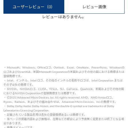
ユーザーレビュー
（0）
レビュー画像
レビューはありません。
・ Microsoft、Windows、Officeロゴ、Outlook、Excel、OneNote、PowerPoint、Windowsの
ロゴおよびDirectXは、米国Microsoft Corporationの米国およびその他の国における商標または
登録商標です。
・ Intel、インテル、Intel ロゴ、その他のインテルの名称やロゴは、Intel Corporation または
その子会社の商標です。
・ NVIDIA、NVIDIAロゴ、CUDA、TESLA、SLI、GeForce、Quadroは、米国およびその他の国
におけるNVIDIA Corporationの登録商標または商標です。
・ 🄫2021 Advanced Micro Devices, Inc. All rights reserved. AMD、AMD Arrowロゴ、
Ryzen、Radeon、およびその組み合わせは、Advanced Micro Devices、Inc.の商標です。
・ Dolby, Dolby Audio, Dolby Atmos, and the double-D symbol are trademarks of Dolby
Laboratories Licensing Corporation.
・ 記載されている製品名等は各社の登録商標あるいは商標です。
・ 当ページの掲載内容および価格は、在庫などの都合により予告無く変更または終了となる場
合があります。
・ 画像はイメージです。