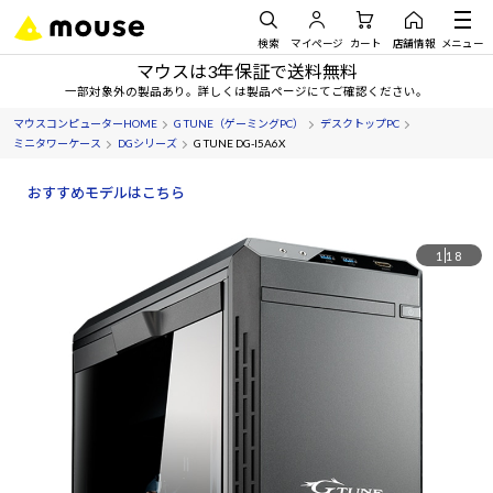
検索
マイページ
カート
店舗情報
メニュー
マウスは3年保証で送料無料
一部対象外の製品あり。詳しくは製品ページにてご確認ください。
マウスコンピューターHOME
G TUNE（ゲーミングPC）
デスクトップPC
ミニタワーケース
DGシリーズ
G TUNE DG-I5A6X
おすすめモデルはこちら
1
18