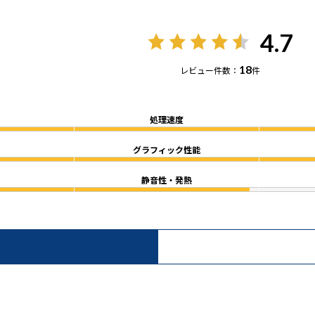
4.7
18
レビュー件数：
件
処理速度
グラフィック性能
静音性・発熱
）