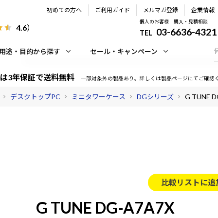
初めての方へ
ご利用ガイド
メルマガ登録
企業情報
個人のお客様 購入・見積相談
4.6
）
03-6636-4321
TEL
用途・目的から探す
セール・キャンペーン
は3年保証で送料無料
一部対象外の製品あり。詳しくは製品ページにてご確認
デスクトップPC
ミニタワーケース
DGシリーズ
G TUNE D
比較リストに追
G TUNE DG-A7A7X