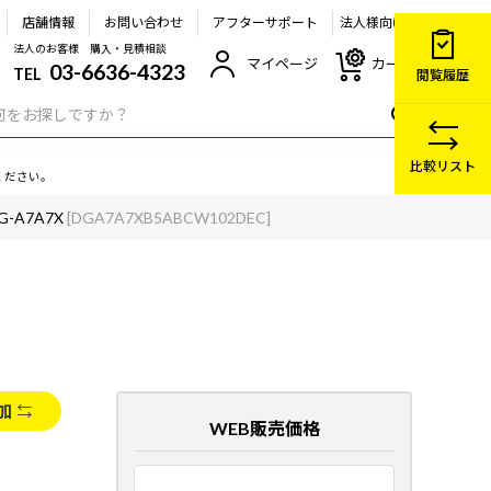
店舗情報
お問い合わせ
アフターサポート
法人様向け
法人のお客様 購入・見積相談
マイページ
カート
03-6636-4323
TEL
閲覧履歴
比較リスト
ください。
G-A7A7X
[DGA7A7XB5ABCW102DEC]
加
WEB販売価格