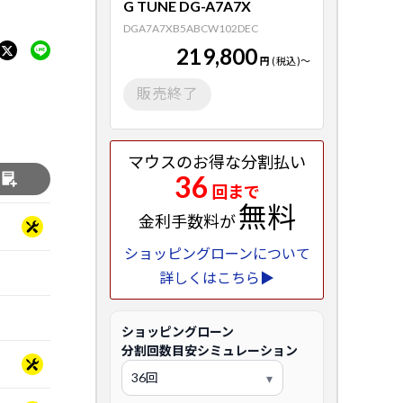
G TUNE DG-A7A7X
DGA7A7XB5ABCW102DEC
219,800
円
(税込)
～
販売終了
マウスのお得な分割払い
36
る
回まで
無料
金利手数料が
ショッピングローンについて
詳しくはこちら▶
ショッピングローン
分割回数目安シミュレーション