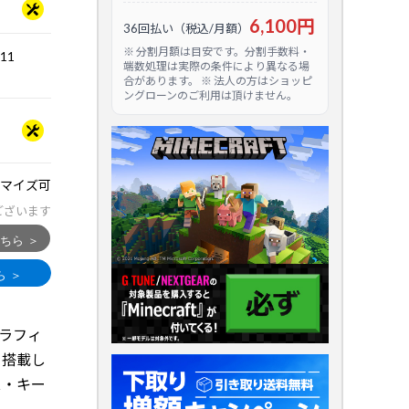
6,100円
36回払い（税込/月額）
※ 分割月額は目安です。分割手数料・
.11
端数処理は実際の条件により異なる場
合があります。 ※ 法人の方はショッピ
ングローンのご利用は頂けません。
マイズ可
ございます
なグラフィ
X を搭載し
ス・キー