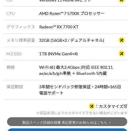
CPU
AMD Ryzen™ 7 5700X プロセッサー
グラフィックス
Radeon™ RX 7700 XT
メモリ標準容量
32GB (16GB×2 / デュアルチャネル)
M.2 SSD
1TB (NVMe Gen4×4)
無線
Wi-Fi 6E( 最大2.4Gbps )対応 IEEE 802.11
ax/ac/a/b/g/n準拠 ＋ Bluetooth 5内蔵
保証期間
3年間センドバック修理保証・24時間×365日
電話サポート
カスタマイズ可
※部品状況によりカスタマイズできない場合がございます