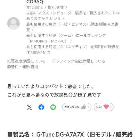
GOBAQ
年代:
30代
性別:
男性
以前にマウスコンピューター製品をご購入されたことは
ありますか？:
いいえ
最も使用する用途（一般・ビジネス）:
動画視聴/音楽鑑
賞
最も使用する用途（ゲーム）:
ロールプレイング
（MMORPG・MORPG）
最も使用する用途（クリエイティブ）:
動画制作 / 映像制
作 / 編集 / 配信
処理速度
:満足している
グラフィック性能
:満足している
静音性・発熱
:普通
思っていたよりコンパクトで静音でした。
これから夏本番なので放熱具合が様子見です
参考になった
0
Like!
0
■製品名： G-Tune DG-A7A7X（旧モデル / 販売終