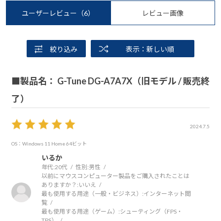
ユーザーレビュー
（6）
レビュー画像
絞り込み
表示：新しい順
■製品名： G-Tune DG-A7A7X（旧モデル / 販売終
了）
2024.7.5
OS：Windows 11 Home 64ビット
いるか
年代:
20代
性別:
男性
以前にマウスコンピューター製品をご購入されたことは
ありますか？:
いいえ
最も使用する用途（一般・ビジネス）:
インターネット閲
覧
最も使用する用途（ゲーム）:
シューティング（FPS・
TPS）