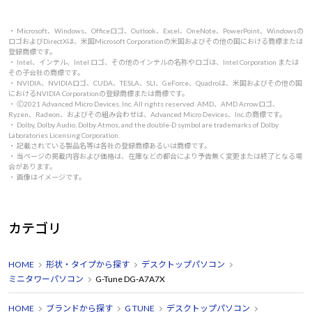
・ Microsoft、Windows、Officeロゴ、Outlook、Excel、OneNote、PowerPoint、Windowsの
ロゴおよびDirectXは、米国Microsoft Corporationの米国およびその他の国における商標または
登録商標です。
・ Intel、インテル、Intel ロゴ、その他のインテルの名称やロゴは、Intel Corporation または
その子会社の商標です。
・ NVIDIA、NVIDIAロゴ、CUDA、TESLA、SLI、GeForce、Quadroは、米国およびその他の国
におけるNVIDIA Corporationの登録商標または商標です。
・ 🄫2021 Advanced Micro Devices, Inc. All rights reserved. AMD、AMD Arrowロゴ、
Ryzen、Radeon、およびその組み合わせは、Advanced Micro Devices、Inc.の商標です。
・ Dolby, Dolby Audio, Dolby Atmos, and the double-D symbol are trademarks of Dolby
Laboratories Licensing Corporation.
・ 記載されている製品名等は各社の登録商標あるいは商標です。
・ 当ページの掲載内容および価格は、在庫などの都合により予告無く変更または終了となる場
合があります。
・ 画像はイメージです。
カテゴリ
HOME
形状・タイプから探す
デスクトップパソコン
ミニタワーパソコン
G-Tune DG-A7A7X
HOME
ブランドから探す
G TUNE
デスクトップパソコン