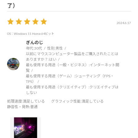
了）
2024.6.17
OS：Windows 11 Home 64ビット
ぎんのじ
年代:
30代
性別:
男性
以前にマウスコンピューター製品をご購入されたことは
ありますか？:
はい
最も使用する用途（一般・ビジネス）:
インターネット閲
覧
最も使用する用途（ゲーム）:
シューティング（FPS・
TPS）
最も使用する用途（クリエイティブ）:
クリエイティブは
しない
処理速度
:満足している
グラフィック性能
:満足している
静音性・発熱
:普通