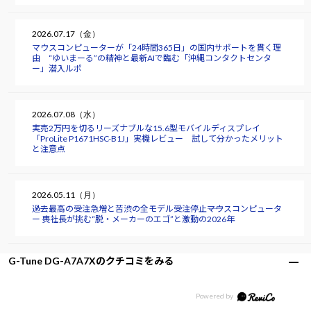
2026.07.17（金）
マウスコンピューターが「24時間365日」の国内サポートを貫く理
由 “ゆいまーる”の精神と最新AIで臨む「沖縄コンタクトセンタ
ー」潜入ルポ
2026.07.08（水）
実売2万円を切るリーズナブルな15.6型モバイルディスプレイ
「ProLite P1671HSC-B1J」実機レビュー 試して分かったメリット
と注意点
2026.05.11（月）
過去最高の受注急増と苦渋の全モデル受注停止――マウスコンピュータ
ー 軣社長が挑む“脱・メーカーのエゴ”と激動の2026年
G-Tune DG-A7A7Xのクチコミをみる