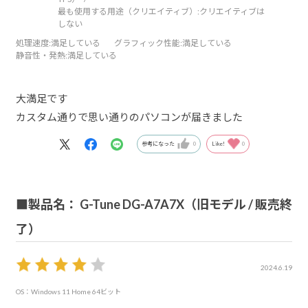
最も使用する用途（クリエイティブ）:
クリエイティブは
しない
処理速度
:満足している
グラフィック性能
:満足している
静音性・発熱
:満足している
大満足です
カスタム通りで思い通りのパソコンが届きました
参考になった
0
Like!
0
■製品名： G-Tune DG-A7A7X（旧モデル / 販売終
了）
2024.6.19
OS：Windows 11 Home 64ビット