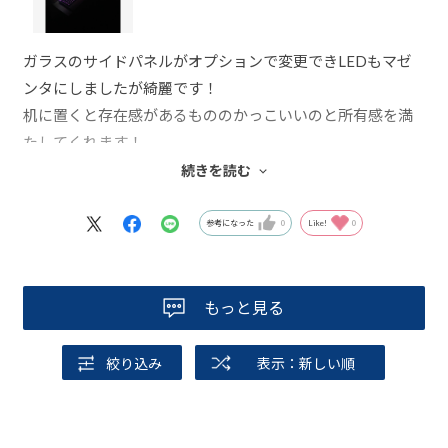
ガラスのサイドパネルがオプションで変更できLEDもマゼ
ンタにしましたが綺麗です！
机に置くと存在感があるもののかっこいいのと所有感を満
たしてくれます！
初めてのゲーミングPCなのですがゲームの使用もサクサク
続きを読む
動きます。据え置きゲーム機から何段階も進化したかのよ
うな楽しさがあり感動しました！！
参考になった
0
Like!
0
もっと見る
絞り込み
表示：新しい順