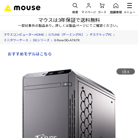
検索
マイページ
カート
店舗情報
メニュー
マウスは3年保証で送料無料
一部対象外の製品あり。詳しくは製品ページにてご確認ください。
マウスコンピューターHOME
G TUNE（ゲーミングPC）
デスクトップPC
ミニタワーケース
DGシリーズ
G-Tune DG-A7A7X
おすすめモデルはこちら
1
16