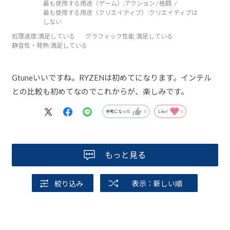
最も使用する用途（ゲーム）:
アクション / 格闘
最も使用する用途（クリエイティブ）:
クリエイティブは
しない
処理速度
:満足している
グラフィック性能
:満足している
静音性・発熱
:満足している
Gtuneいいですね。RYZENは初めてになります。インテル
との比較も初めてなのでこれからが、楽しみです。
参考になった
0
Like!
0
もっと見る
絞り込み
表示：新しい順