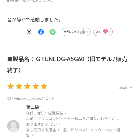
静音性・発熱
:満足している
音が静かで感動しました。
参考になった
0
Like!
0
■製品名： G TUNE DG-A5G60（旧モデル / 販売
終了）
2025.4.9
OS：Windows 11 Home 64ビット
第二級
年代:
50代
性別:
男性
以前にマウスコンピューター製品をご購入されたことは
ありますか？:
はい
最も使用する用途（一般・ビジネス）:
インターネット閲
覧