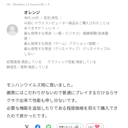
OS：Windows 11 Home 64ビット
オレンジ
年代:
20代
性別:
男性
以前にマウスコンピューター製品をご購入されたことは
ありますか？:
いいえ
最も使用する用途（一般・ビジネス）:
動画視聴/音楽鑑
賞
最も使用する用途（ゲーム）:
アクション / 格闘
最も使用する用途（クリエイティブ）:
クリエイティブは
しない
処理速度
:満足している
グラフィック性能
:満足している
静音性・発熱
:満足している
モンハンワイルズ用に買いました。
画質にはこだわりがないので普通にプレイするだけならサ
クサク出来て性能も申し分ないです。
必要な機能を追加したりである程度価格を抑えて購入でき
たので良かったです。
参考になった
1
Like!
0