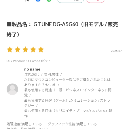
■製品名： G TUNE DG-A5G60（旧モデル / 販売
終了）
2025.5.4
OS：Windows 11 Home 64ビット
no name
年代:
50代
性別:
男性
以前にマウスコンピューター製品をご購入されたことは
ありますか？:
いいえ
最も使用する用途（一般・ビジネス）:
インターネット閲
覧
最も使用する用途（ゲーム）:
シミュレーション / ストラ
テジー
最も使用する用途（クリエイティブ）:
VR / CAD / 3DCG製
作
処理速度
:満足している
グラフィック性能
:満足している