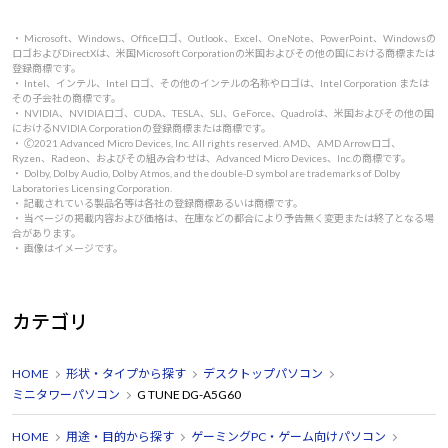
・ Microsoft、Windows、Officeロゴ、Outlook、Excel、OneNote、PowerPoint、Windowsの
ロゴおよびDirectXは、米国Microsoft Corporationの米国およびその他の国における商標または
登録商標です。
・ Intel、インテル、Intel ロゴ、その他のインテルの名称やロゴは、Intel Corporation または
その子会社の商標です。
・ NVIDIA、NVIDIAロゴ、CUDA、TESLA、SLI、GeForce、Quadroは、米国およびその他の国
におけるNVIDIA Corporationの登録商標または商標です。
・ 🄫2021 Advanced Micro Devices, Inc. All rights reserved. AMD、AMD Arrowロゴ、
Ryzen、Radeon、およびその組み合わせは、Advanced Micro Devices、Inc.の商標です。
・ Dolby, Dolby Audio, Dolby Atmos, and the double-D symbol are trademarks of Dolby
Laboratories Licensing Corporation.
・ 記載されている製品名等は各社の登録商標あるいは商標です。
・ 当ページの掲載内容および価格は、在庫などの都合により予告無く変更または終了となる場
合があります。
・ 画像はイメージです。
カテゴリ
HOME
形状・タイプから探す
デスクトップパソコン
ミニタワーパソコン
G TUNE DG-A5G60
HOME
用途・目的から探す
ゲーミングPC・ゲーム向けパソコン