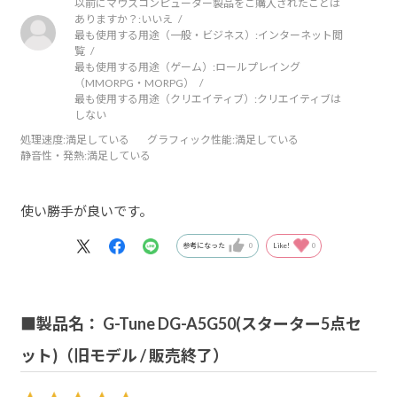
以前にマウスコンピューター製品をご購入されたことは
ありますか？:
いいえ
最も使用する用途（一般・ビジネス）:
インターネット閲
覧
最も使用する用途（ゲーム）:
ロールプレイング
（MMORPG・MORPG）
最も使用する用途（クリエイティブ）:
クリエイティブは
しない
処理速度
:満足している
グラフィック性能
:満足している
静音性・発熱
:満足している
使い勝手が良いです。
参考になった
0
Like!
0
■製品名： G-Tune DG-A5G50(スターター5点セ
ット)（旧モデル / 販売終了）