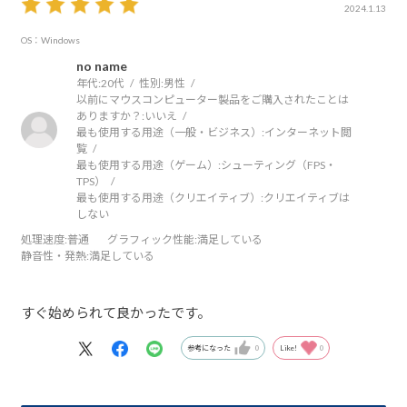
2024.1.13
OS：Windows
no name
年代:
20代
性別:
男性
以前にマウスコンピューター製品をご購入されたことは
ありますか？:
いいえ
最も使用する用途（一般・ビジネス）:
インターネット閲
覧
最も使用する用途（ゲーム）:
シューティング（FPS・
TPS）
最も使用する用途（クリエイティブ）:
クリエイティブは
しない
処理速度
:普通
グラフィック性能
:満足している
静音性・発熱
:満足している
すぐ始められて良かったです。
参考になった
0
Like!
0