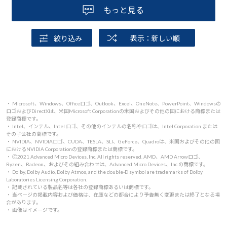
もっと見る
絞り込み
表示：新しい順
・ Microsoft、Windows、Officeロゴ、Outlook、Excel、OneNote、PowerPoint、Windowsの
ロゴおよびDirectXは、米国Microsoft Corporationの米国およびその他の国における商標または
登録商標です。
・ Intel、インテル、Intel ロゴ、その他のインテルの名称やロゴは、Intel Corporation または
その子会社の商標です。
・ NVIDIA、NVIDIAロゴ、CUDA、TESLA、SLI、GeForce、Quadroは、米国およびその他の国
におけるNVIDIA Corporationの登録商標または商標です。
・ 🄫2021 Advanced Micro Devices, Inc. All rights reserved. AMD、AMD Arrowロゴ、
Ryzen、Radeon、およびその組み合わせは、Advanced Micro Devices、Inc.の商標です。
・ Dolby, Dolby Audio, Dolby Atmos, and the double-D symbol are trademarks of Dolby
Laboratories Licensing Corporation.
・ 記載されている製品名等は各社の登録商標あるいは商標です。
・ 当ページの掲載内容および価格は、在庫などの都合により予告無く変更または終了となる場
合があります。
・ 画像はイメージです。