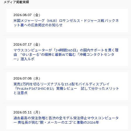
メディア掲載実績
2026.08.07（金）
米国メジャーリーグ（MLB）ロサンゼルス・ドジャース戦 バックネ
ット裏への広告掲出のお知らせ
2026.07.17（金）
マウスコンピューターが「24時間365日」の国内サポートを貫く理
由 “ゆいまーる”の精神と最新AIで臨む「沖縄コンタクトセンタ
ー」潜入ルポ
2026.07.08（水）
実売2万円を切るリーズナブルな15.6型モバイルディスプレイ
「ProLite P1671HSC-B1J」実機レビュー 試して分かったメリット
と注意点
2026.05.11（月）
過去最高の受注急増と苦渋の全モデル受注停止――マウスコンピュータ
ー 軣社長が挑む“脱・メーカーのエゴ”と激動の2026年