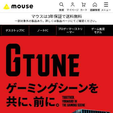
検索
マイページ
カート
店舗情報
メニュー
マウスは3年保証で送料無料
一部対象外の製品あり。詳しくは製品ページにてご確認ください。
プロゲーマー/ストリ
ゲーム推奨
デスクトップPC
ノートPC
ーマー
モデル