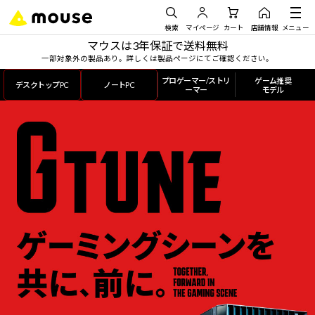
検索
マイページ
カート
店舗情報
メニュー
マウスは3年保証で送料無料
一部対象外の製品あり。詳しくは製品ページにてご確認ください。
プロゲーマー/ストリ
ゲーム推奨
デスクトップPC
ノートPC
ーマー
モデル