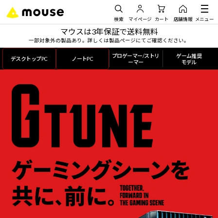
検索
マイページ
カート
店舗情報
メニュー
マウスは3年保証で送料無料
一部対象外の製品あり。詳しくは製品ページにてご確認ください。
プロゲーマー/ストリ
ゲーム推奨
デスクトップPC
ノートPC
ーマー
モデル