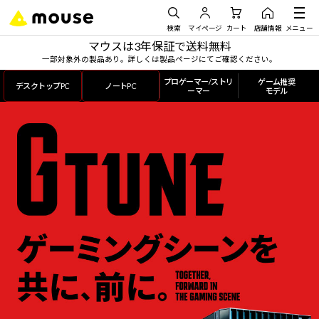
検索
マイページ
カート
店舗情報
メニュー
マウスは3年保証で送料無料
一部対象外の製品あり。詳しくは製品ページにてご確認ください。
プロゲーマー/ストリ
ゲーム推奨
デスクトップPC
ノートPC
ーマー
モデル