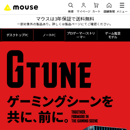
検索
マイページ
カート
店舗情報
メニュー
マウスは3年保証で送料無料
一部対象外の製品あり。詳しくは製品ページにてご確認ください。
プロゲーマー/ストリ
ゲーム推奨
デスクトップPC
ノートPC
ーマー
モデル