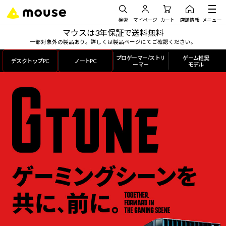
検索
マイページ
カート
店舗情報
メニュー
マウスは3年保証で送料無料
一部対象外の製品あり。詳しくは製品ページにてご確認ください。
プロゲーマー/ストリ
ゲーム推奨
デスクトップPC
ノートPC
ーマー
モデル