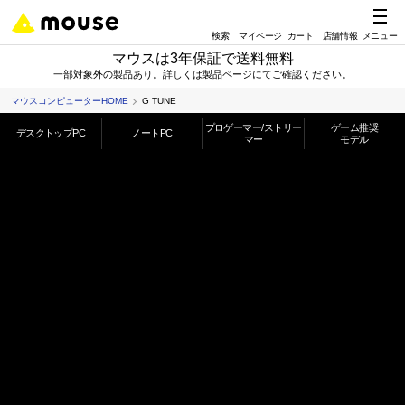
検索
マイページ
カート
店舗情報
メニュー
マウスは3年保証で送料無料
一部対象外の製品あり。詳しくは製品ページにてご確認ください。
プロゲーマー/ストリ
ゲーム推奨
デスクトップPC
ノートPC
ーマー
モデル