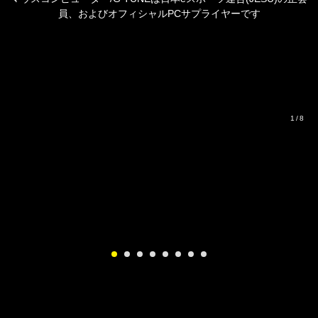
マウスコンピューター/G TUNEは日本eスポーツ連合(JESU)の正会
員、およびオフィシャルPCサプライヤーです
1/8