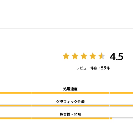
4.5
59
レビュー件数：
件
処理速度
グラフィック性能
静音性・発熱