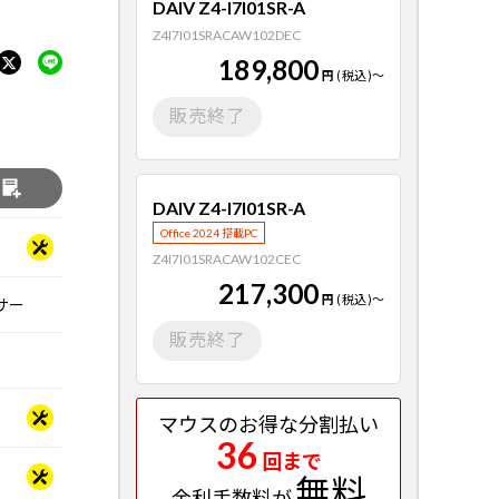
DAIV Z4-I7I01SR-A
Z4I7I01SRACAW102DEC
189,800
円
(税込)
～
販売終了
る
DAIV Z4-I7I01SR-A
Office 2024 搭載PC
Z4I7I01SRACAW102CEC
217,300
円
(税込)
～
ッサー
販売終了
マウスのお得な分割払い
36
回まで
無料
金利手数料が