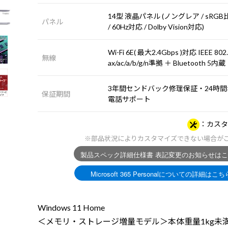
14型 液晶パネル (ノングレア / sRGB
パネル
/ 60Hz対応 / Dolby Vision対応)
Wi-Fi 6E( 最大2.4Gbps )対応 IEEE 802
無線
ax/ac/a/b/g/n準拠 ＋ Bluetooth 5内蔵
3年間センドバック修理保証・24時間×
保証期間
電話サポート
カスタ
※部品状況によりカスタマイズできない場合が
Windows 11 Home
＜メモリ・ストレージ増量モデル＞本体重量1kg未