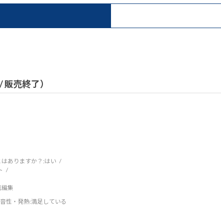
）
ル / 販売終了）
はありますか？:
はい
ト
写真編集
音性・発熱
:満足している