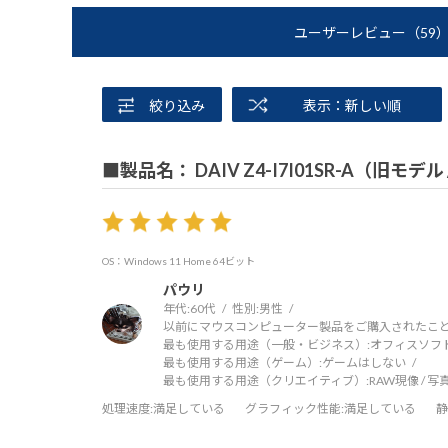
ユーザーレビュー
（59
絞り込み
表示：新しい順
■製品名： DAIV Z4-I7I01SR-A（旧モデ
OS：Windows 11 Home 64ビット
パウリ
年代:
60代
性別:
男性
以前にマウスコンピューター製品をご購入されたこと
最も使用する用途（一般・ビジネス）:
オフィスソフ
最も使用する用途（ゲーム）:
ゲームはしない
最も使用する用途（クリエイティブ）:
RAW現像 / 
処理速度
:満足している
グラフィック性能
:満足している
静