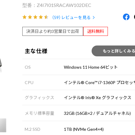
Z4I7I01SRACAW102DEC
（59）
レビューを見る
決済日より約3営業日で出荷
送料無料
主な仕様
もっと詳しくみ
OS
Windows 11 Home 64ビット
CPU
インテル® Core™ i7-1360P プロセ
グラフィックス
インテル® Iris® Xe グラフィックス
メモリ標準容量
32GB (16GB×2 / デュアルチャネル)
M.2 SSD
1TB (NVMe Gen4×4)