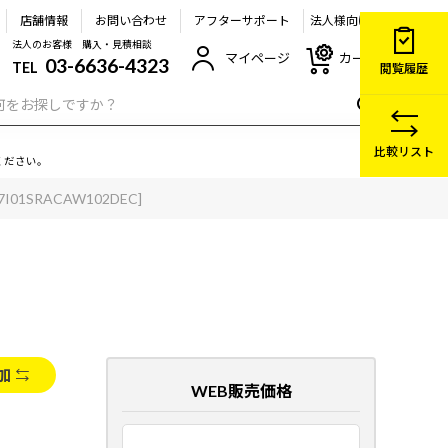
店舗情報
お問い合わせ
アフターサポート
法人様向け
法人のお客様 購入・見積相談
マイページ
カート
03-6636-4323
TEL
閲覧履歴
比較リスト
ください。
I7I01SRACAW102DEC]
加
WEB販売価格