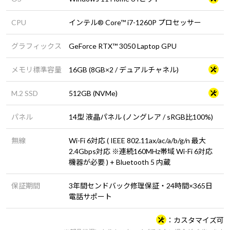
CPU
インテル® Core™ i7-1260P プロセッサー
グラフィックス
GeForce RTX™ 3050 Laptop GPU
メモリ標準容量
16GB (8GB×2 / デュアルチャネル)
M.2 SSD
512GB (NVMe)
パネル
14型 液晶パネル (ノングレア / sRGB比100%)
無線
Wi-Fi 6対応 ( IEEE 802.11ax/ac/a/b/g/n 最大
2.4Gbps対応 ※連続160MHz帯域 Wi-Fi 6対応
機器が必要 ) + Bluetooth 5 内蔵
保証期間
3年間センドバック修理保証・24時間×365日
電話サポート
カスタマイズ可