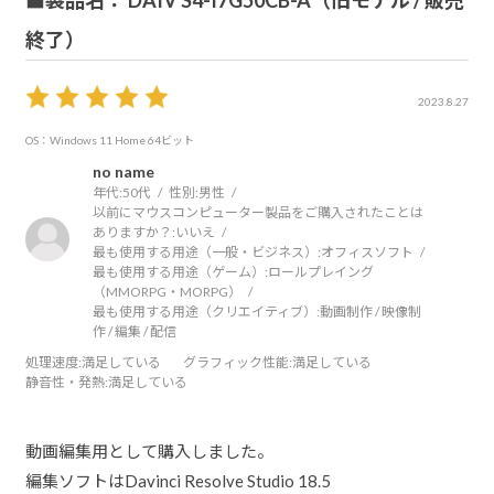
■製品名： DAIV S4-I7G50CB-A（旧モデル / 販売
終了）
2023.8.27
OS：Windows 11 Home 64ビット
no name
年代:
50代
性別:
男性
以前にマウスコンピューター製品をご購入されたことは
ありますか？:
いいえ
最も使用する用途（一般・ビジネス）:
オフィスソフト
最も使用する用途（ゲーム）:
ロールプレイング
（MMORPG・MORPG）
最も使用する用途（クリエイティブ）:
動画制作 / 映像制
作 / 編集 / 配信
処理速度
:満足している
グラフィック性能
:満足している
静音性・発熱
:満足している
動画編集用として購入しました。
編集ソフトはDavinci Resolve Studio 18.5