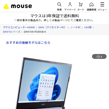
検索
マイページ
カート
店舗情報
メニュー
マウスは3年保証で送料無料
一部対象外の製品あり。詳しくは製品ページにてご確認ください。
マウスコンピューターHOME
DAIV（クリエイターPC）
ノートPC
14.0型
DAIV Sシリーズ
DAIV S4-I7G50CB-A
おすすめの後継モデルはこちら
1
14