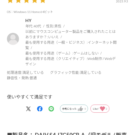
2023.9.3
OS：Windows 11 Home 64ビット
HY
年代:
40代
性別:
男性
以前にマウスコンピューター製品をご購入されたことは
ありますか？:
いいえ
最も使用する用途（一般・ビジネス）:
インターネット閲
覧
最も使用する用途（ゲーム）:
ゲームはしない
最も使用する用途（クリエイティブ）:
Web制作 / Webデ
ザイン
処理速度
:満足している
グラフィック性能
:満足している
静音性・発熱
:普通
使いやすくて満足です
参考になった
0
Like!
2