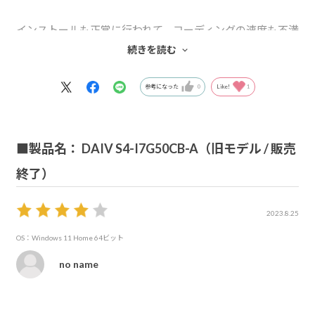
インストールも正常に行われて、コーディングの速度も不満
はありません。
続きを読む
液晶画面の解像度がもう少しあれば、もっといいですが
参考になった
0
Like!
1
HDMI端子経由で4Kモニタに接続できるので必要であれば
そちらを使うかと。
■製品名： DAIV S4-I7G50CB-A（旧モデル / 販売
終了）
2023.8.25
OS：Windows 11 Home 64ビット
no name