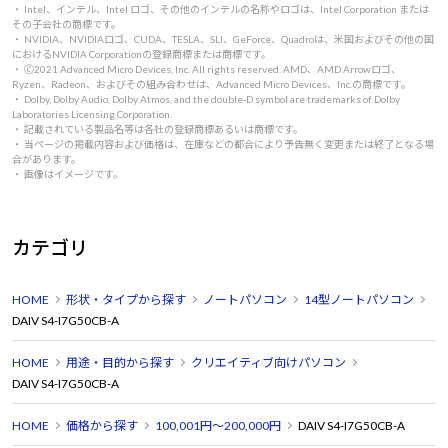
・ Intel、インテル、Intel ロゴ、その他のインテルの名称やロゴは、Intel Corporation または
その子会社の商標です。
・ NVIDIA、NVIDIAロゴ、CUDA、TESLA、SLI、GeForce、Quadroは、米国およびその他の国
におけるNVIDIA Corporationの登録商標または商標です。
・ 🄫2021 Advanced Micro Devices, Inc. All rights reserved. AMD、AMD Arrowロゴ、
Ryzen、Radeon、およびその組み合わせは、Advanced Micro Devices、Inc.の商標です。
・ Dolby, Dolby Audio, Dolby Atmos, and the double-D symbol are trademarks of Dolby
Laboratories Licensing Corporation.
・ 記載されている製品名等は各社の登録商標あるいは商標です。
・ 当ページの掲載内容および価格は、在庫などの都合により予告無く変更または終了となる場
合があります。
・ 画像はイメージです。
カテゴリ
HOME
形状・タイプから探す
ノートパソコン
14型ノートパソコン
DAIV S4-I7G50CB-A
HOME
用途・目的から探す
クリエイティブ向けパソコン
DAIV S4-I7G50CB-A
HOME
価格から探す
100,001円～200,000円
DAIV S4-I7G50CB-A