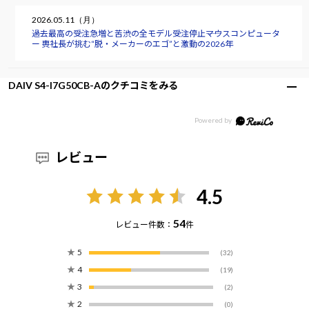
2026.05.11（月）
過去最高の受注急増と苦渋の全モデル受注停止――マウスコンピュータ
ー 軣社長が挑む“脱・メーカーのエゴ”と激動の2026年
DAIV S4-I7G50CB-Aのクチコミをみる
レビュー
4.5
54
レビュー件数：
件
★
5
(32)
★
4
(19)
★
3
(2)
★
2
(0)