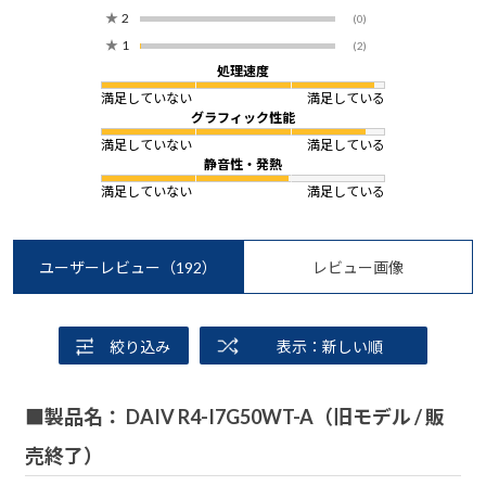
★
2
(0)
★
1
(2)
処理速度
満足していない
満足している
グラフィック性能
満足していない
満足している
静音性・発熱
満足していない
満足している
ユーザーレビュー
（192）
レビュー画像
絞り込み
表示：新しい順
■製品名： DAIV R4-I7G50WT-A（旧モデル / 販
売終了）