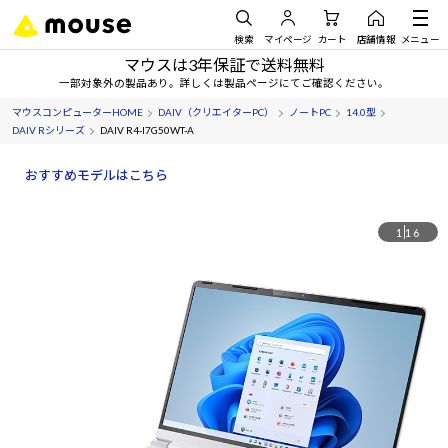
検索
マイページ
カート
店舗情報
メニュー
マウスは3年保証で送料無料
一部対象外の製品あり。詳しくは製品ページにてご確認ください。
マウスコンピューターHOME
DAIV（クリエイターPC）
ノートPC
14.0型
DAIV Rシリーズ
DAIV R4-I7G50WT-A
おすすめモデルはこちら
1
16