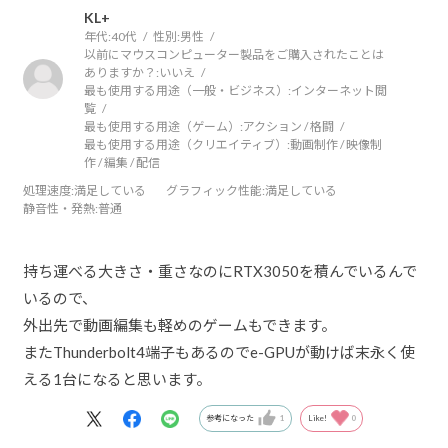
KL+
年代:
40代
性別:
男性
以前にマウスコンピューター製品をご購入されたことは
ありますか？:
いいえ
最も使用する用途（一般・ビジネス）:
インターネット閲
覧
最も使用する用途（ゲーム）:
アクション / 格闘
最も使用する用途（クリエイティブ）:
動画制作 / 映像制
作 / 編集 / 配信
処理速度
:満足している
グラフィック性能
:満足している
静音性・発熱
:普通
持ち運べる大きさ・重さなのにRTX3050を積んでいるんで
いるので、
外出先で動画編集も軽めのゲームもできます。
またThunderbolt4端子もあるのでe-GPUが動けば末永く使
える1台になると思います。
参考になった
1
Like!
0