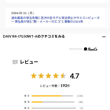
2026.05.11（月）
過去最高の受注急増と苦渋の全モデル受注停止――マウスコンピュータ
ー 軣社長が挑む“脱・メーカーのエゴ”と激動の2026年
DAIV R4-I7G50WT-Aのクチコミをみる
レビュー
4.7
192
レビュー件数：
件
★
5
(138)
★
4
(48)
★
3
(4)