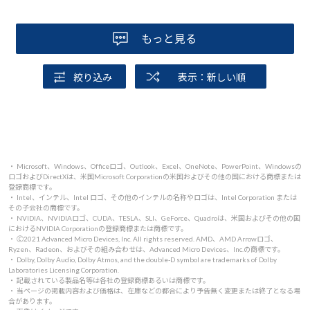
もっと見る
絞り込み
表示：新しい順
・ Microsoft、Windows、Officeロゴ、Outlook、Excel、OneNote、PowerPoint、Windowsの
ロゴおよびDirectXは、米国Microsoft Corporationの米国およびその他の国における商標または
登録商標です。
・ Intel、インテル、Intel ロゴ、その他のインテルの名称やロゴは、Intel Corporation または
その子会社の商標です。
・ NVIDIA、NVIDIAロゴ、CUDA、TESLA、SLI、GeForce、Quadroは、米国およびその他の国
におけるNVIDIA Corporationの登録商標または商標です。
・ 🄫2021 Advanced Micro Devices, Inc. All rights reserved. AMD、AMD Arrowロゴ、
Ryzen、Radeon、およびその組み合わせは、Advanced Micro Devices、Inc.の商標です。
・ Dolby, Dolby Audio, Dolby Atmos, and the double-D symbol are trademarks of Dolby
Laboratories Licensing Corporation.
・ 記載されている製品名等は各社の登録商標あるいは商標です。
・ 当ページの掲載内容および価格は、在庫などの都合により予告無く変更または終了となる場
合があります。