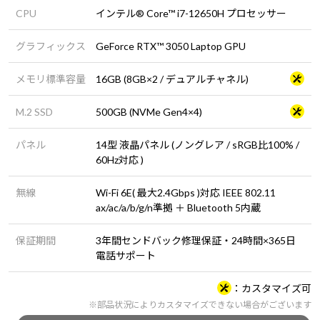
CPU
インテル® Core™ i7-12650H プロセッサー
グラフィックス
GeForce RTX™ 3050 Laptop GPU
メモリ標準容量
16GB (8GB×2 / デュアルチャネル)
M.2 SSD
500GB (NVMe Gen4×4)
パネル
14型 液晶パネル (ノングレア / sRGB比100% /
60Hz対応 )
無線
Wi-Fi 6E( 最大2.4Gbps )対応 IEEE 802.11
ax/ac/a/b/g/n準拠 ＋ Bluetooth 5内蔵
保証期間
3年間センドバック修理保証・24時間×365日
電話サポート
カスタマイズ可
※部品状況によりカスタマイズできない場合がございます