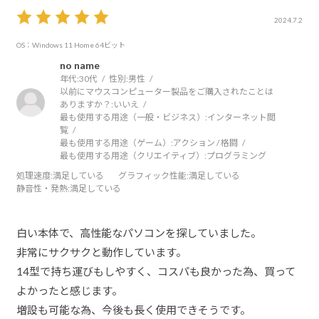
2024.7.2
OS：Windows 11 Home 64ビット
no name
年代:
30代
性別:
男性
以前にマウスコンピューター製品をご購入されたことは
ありますか？:
いいえ
最も使用する用途（一般・ビジネス）:
インターネット閲
覧
最も使用する用途（ゲーム）:
アクション / 格闘
最も使用する用途（クリエイティブ）:
プログラミング
処理速度
:満足している
グラフィック性能
:満足している
静音性・発熱
:満足している
白い本体で、高性能なパソコンを探していました。
非常にサクサクと動作しています。
14型で持ち運びもしやすく、コスパも良かった為、買って
よかったと感じます。
増設も可能な為、今後も長く使用できそうです。