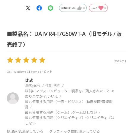
参考になった
0
Like!
0
■製品名： DAIV R4-I7G50WT-A（旧モデル / 販
売終了）
2024.7.1
OS：Windows 11 Home 64ビット
きよ
年代:
40代
性別:
男性
以前にマウスコンピューター製品をご購入されたことは
ありますか？:
いいえ
最も使用する用途（一般・ビジネス）:
動画視聴/音楽鑑
賞
最も使用する用途（ゲーム）:
ゲームはしない
最も使用する用途（クリエイティブ）:
クリエイティブは
しない
処理速度
:満足している
グラフィック性能
:満足している