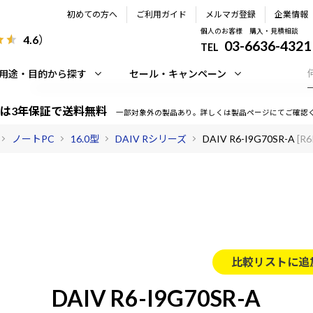
初めての方へ
ご利用ガイド
メルマガ登録
企業情報
個人のお客様 購入・見積相談
4.6
）
03-6636-4321
TEL
用途・目的から探す
セール・キャンペーン
は3年保証で送料無料
一部対象外の製品あり。詳しくは製品ページにてご確認
ノートPC
16.0型
DAIV Rシリーズ
DAIV R6-I9G70SR-A
[R
比較リストに追
DAIV R6-I9G70SR-A