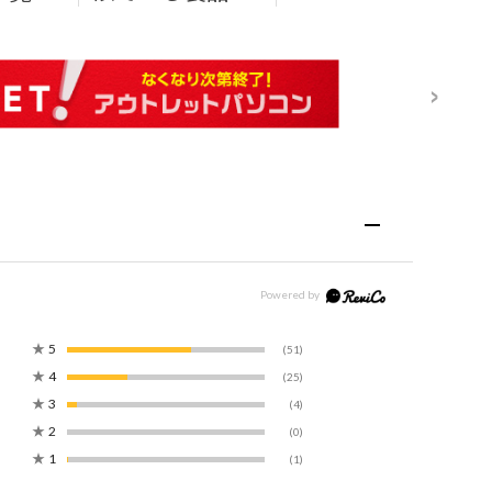
★
5
(51)
★
4
(25)
★
3
(4)
★
2
(0)
★
1
(1)