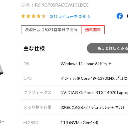
R6I9G70SRACCW101DEC
（81）
レビューを見る
決済日より約21営業日で出荷
送料無料
主な仕様
もっと詳しくみ
OS
Windows 11 Home 64ビット
CPU
インテル® Core™ i9-13900HX プ
グラフィックス
NVIDIA® GeForce RTX™ 4070 Lapt
メモリ標準容量
32GB (16GB×2 / デュアルチャネル)
M.2 SSD
1TB (NVMe Gen4×4)