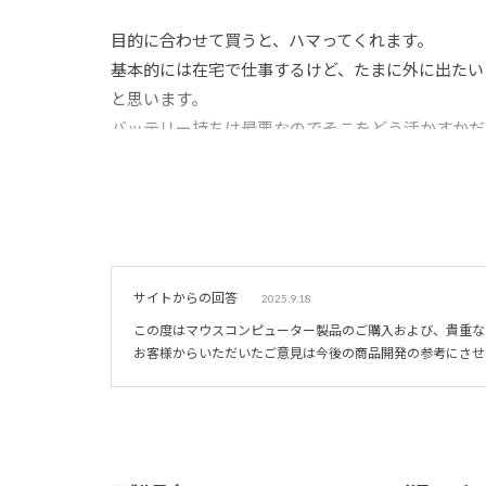
目的に合わせて買うと、ハマってくれます。
基本的には在宅で仕事するけど、たまに外に出たい
と思います。
バッテリー持ちは最悪なのでそこをどう活かすかだ
早く済ませるくらいですね。
電源がある所では無敵です。できないことは多分な
サイトからの回答
2025.9.18
この度はマウスコンピューター製品のご購入および、貴重な
お客様からいただいたご意見は今後の商品開発の参考にさせ