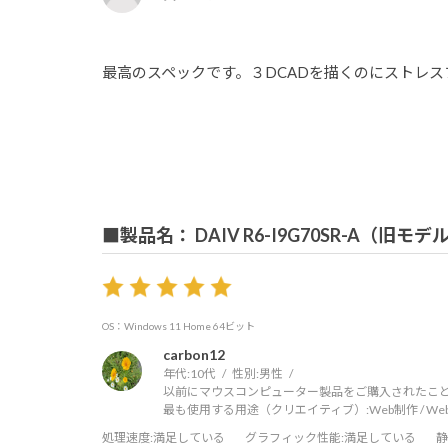
最高のスペックです。３DCADを描くのにストレス
■製品名： DAIV R6-I9G70SR-A（旧モデ
OS：Windows 11 Home 64ビット
carbon12
年代:
10代
性別:
男性
以前にマウスコンピューター製品をご購入されたこと
最も使用する用途（クリエイティブ）:
Web制作 / W
処理速度
:満足している
グラフィック性能
:満足している
静