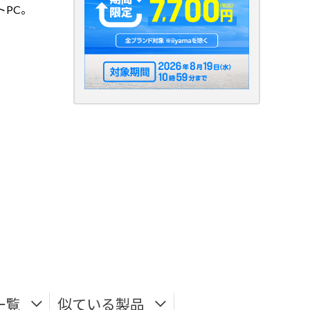
PC。
一覧
似ている製品