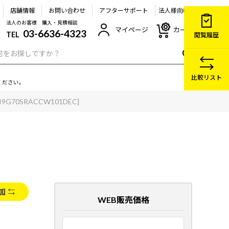
店舗情報
お問い合わせ
アフターサポート
法人様向け
法人のお客様 購入・見積相談
マイページ
カート
03-6636-4323
TEL
閲覧履歴
比較リスト
ください。
6I9G70SRACCW101DEC]
加
WEB販売価格