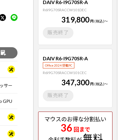
DAIV R6-I9G70SR-A
R6I9G70SRACCW101DEC
319,800
円
(税込)
～
販売終了
る
DAIV R6-I9G70SR-A
Office 2024 搭載PC
R6I9G70SRACCW101CEC
347,300
円
(税込)
～
ロセッサー
販売終了
op GPU
マウスのお得な分割払い
36
回まで
無料
金利手数料が