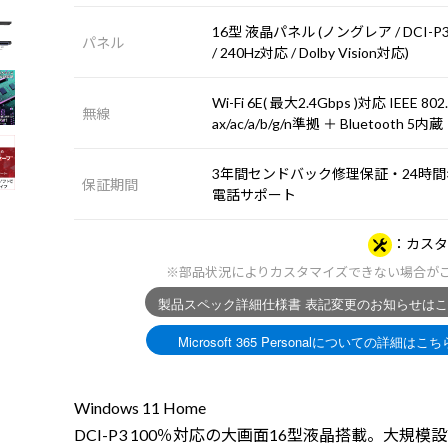
16型 液晶パネル (ノングレア / DCI-P3
パネル
/ 240Hz対応 / Dolby Vision対応)
Wi-Fi 6E( 最大2.4Gbps )対応 IEEE 802
無線
ax/ac/a/b/g/n準拠 ＋ Bluetooth 5内蔵
3年間センドバック修理保証・24時間×
保証期間
電話サポート
カスタ
※部品状況によりカスタマイズできない場合が
Windows 11 Home
DCI-P3 100％対応の大画面16型液晶搭載。大規模