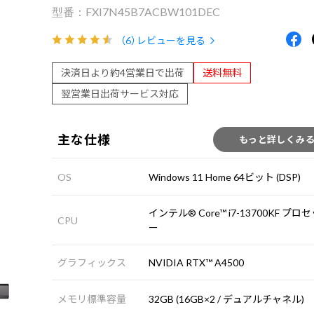
FXI7N45B7ACBW101DEC
（6）
レビューを見る
決済日より約4営業日で出荷
送料無料
翌営業日出荷サービス対応
主な仕様
もっと詳しくみ
OS
Windows 11 Home 64ビット (DSP)
インテル® Core™ i7-13700KF プロ
CPU
ー
グラフィックス
NVIDIA RTX™ A4500
メモリ標準容量
32GB (16GB×2 / デュアルチャネル)