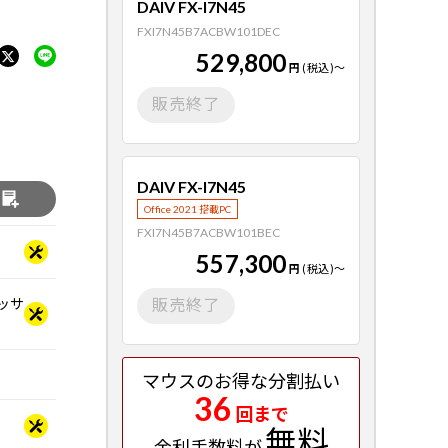
DAIV FX-I7N45
FXI7N45B7ACBW101DEC
529,800
円
(税込)
～
販売終了
DAIV FX-I7N45
る
Office 2021 搭載PC
FXI7N45B7ACBW101BEC
557,300
円
(税込)
～
セッサ
販売終了
マウスのお得な分割払い
36
回まで
無料
金利手数料が