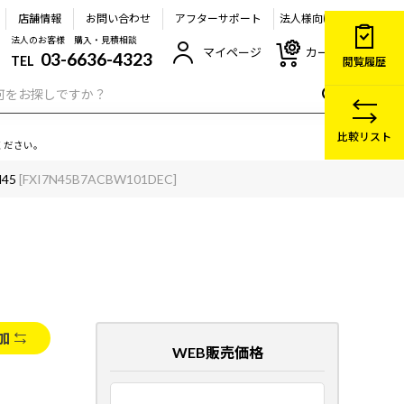
店舗情報
お問い合わせ
アフターサポート
法人様向け
法人のお客様 購入・見積相談
マイページ
カート
03-6636-4323
TEL
閲覧履歴
比較リスト
ください。
N45
[FXI7N45B7ACBW101DEC]
加
WEB販売価格