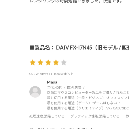
レンダリングの時間短縮できました。快適です。
■製品名： DAIV FX-I7N45（旧モデル /
OS：Windows 11 Home 64ビット
Masa
年代:
40代
性別:
男性
以前にマウスコンピューター製品をご購入されたこと
最も使用する用途（一般・ビジネス）:
オフィスソフ
最も使用する用途（ゲーム）:
ゲームはしない
最も使用する用途（クリエイティブ）:
VR / CAD / 3
処理速度
:満足している
グラフィック性能
:満足している
静