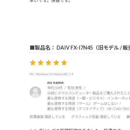
早いです。快適です。
■製品名： DAIV FX-I7N45（旧モデル /
OS：Windows 11 Home 64ビット
no name
年代:
50代
性別:
男性
以前にマウスコンピューター製品をご購入されたこと
最も使用する用途（一般・ビジネス）:
インターネッ
最も使用する用途（ゲーム）:
ゲームはしない
最も使用する用途（クリエイティブ）:
VR / CAD / 3
処理速度
:満足している
グラフィック性能
:満足している
静