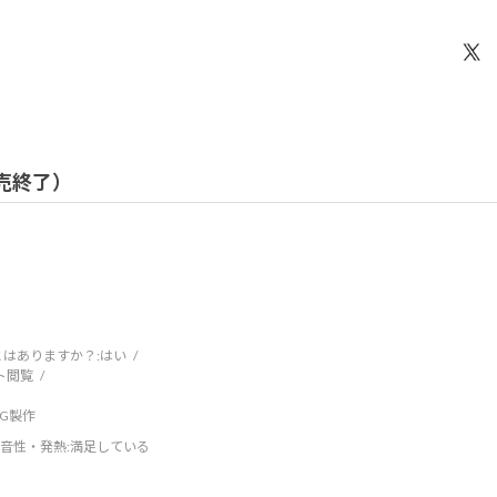
 販売終了）
はありますか？:
はい
ト閲覧
DCG製作
音性・発熱
:満足している