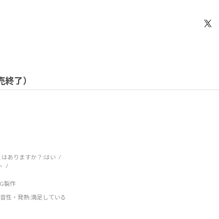
 販売終了）
はありますか？:
はい
ト
DCG製作
音性・発熱
:満足している