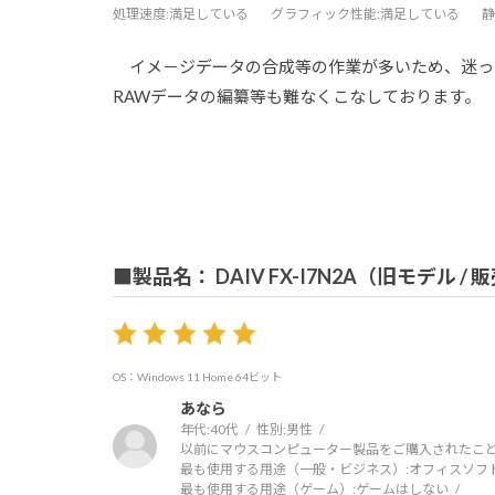
処理速度
:満足している
グラフィック性能
:満足している
静
イメ－ジデータの合成等の作業が多いため、迷った挙
RAWデータの編纂等も難なくこなしております。
■製品名： DAIV FX-I7N2A（旧モデル /
OS：Windows 11 Home 64ビット
あなら
年代:
40代
性別:
男性
以前にマウスコンピューター製品をご購入されたこと
最も使用する用途（一般・ビジネス）:
オフィスソフ
最も使用する用途（ゲーム）:
ゲームはしない