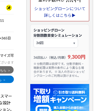
ショッピングローンについて
詳しくはこちら▶
.11
ショッピングローン
分割回数目安シミュレーション
365日
マイズ可
9,300円
36回払い（税込/月額）
ございます
※ 分割月額は目安です。分割手数料・
端数処理は実際の条件により異なる場
合があります。 ※ 法人の方はショッピ
ングローンのご利用は頂けません。
よりスマー
きな設計
ション。