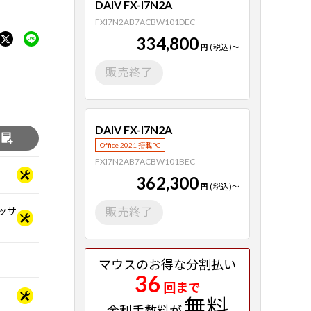
DAIV FX-I7N2A
FXI7N2AB7ACBW101DEC
334,800
円
(税込)
～
販売終了
DAIV FX-I7N2A
る
Office 2021 搭載PC
FXI7N2AB7ACBW101BEC
362,300
円
(税込)
～
セッサ
販売終了
マウスのお得な分割払い
36
回まで
無料
金利手数料が