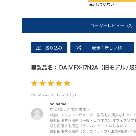
満足していない
ユーザーレビュー
（2）
絞り込み
表示：新しい順
■製品名： DAIV FX-I7N2A（旧モデル /
OS：Windows 11 Home 64ビット
no name
年代:
50代
性別:
男性
以前にマウスコンピューター製品をご購入されたこと
最も使用する用途（一般・ビジネス）:
オフィスソフ
最も使用する用途（ゲーム）:
ゲームはしない
最も使用する用途（クリエイティブ）:
RAW現像 / 