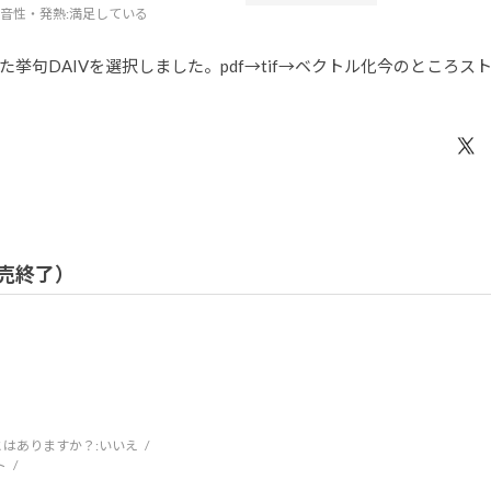
音性・発熱
:満足している
句DAIVを選択しました。pdf→tif→ベクトル化今のところス
 販売終了）
はありますか？:
いいえ
ト