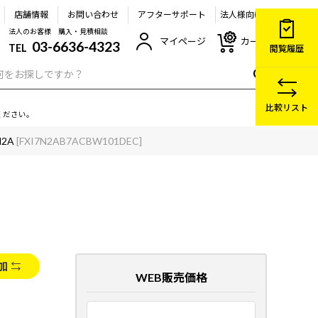
店舗情報
お問い合わせ
アフターサポート
法人様向け
法人のお客様 購入・見積相談
マイページ
カート
03-6636-4323
TEL
閲覧履歴
比較リスト
ください。
N2A
[FXI7N2AB7ACBW101DEC]
加
WEB販売価格