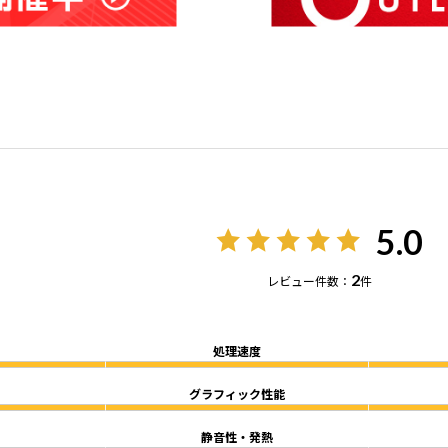
5.0
2
レビュー件数：
件
処理速度
グラフィック性能
静音性・発熱