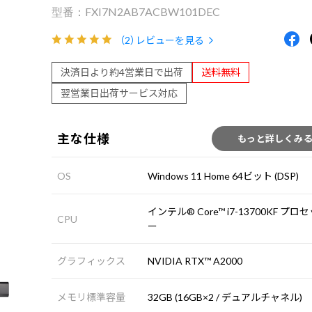
FXI7N2AB7ACBW101DEC
（2）
レビューを見る
決済日より約4営業日で出荷
送料無料
翌営業日出荷サービス対応
主な仕様
もっと詳しくみ
OS
Windows 11 Home 64ビット (DSP)
インテル® Core™ i7-13700KF プロ
CPU
ー
グラフィックス
NVIDIA RTX™ A2000
メモリ標準容量
32GB (16GB×2 / デュアルチャネル)