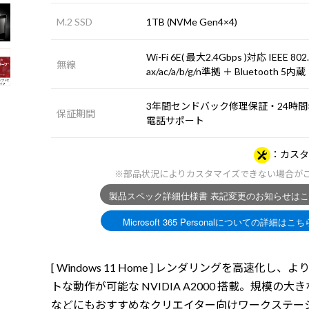
M.2 SSD
1TB (NVMe Gen4×4)
Wi-Fi 6E( 最大2.4Gbps )対応 IEEE 802
無線
ax/ac/a/b/g/n準拠 ＋ Bluetooth 5内蔵
3年間センドバック修理保証・24時間×
保証期間
電話サポート
カスタ
※部品状況によりカスタマイズできない場合が
[ Windows 11 Home ] レンダリングを高速化し、
トな動作が可能な NVIDIA A2000 搭載。規模の大
などにもおすすめなクリエイター向けワークステー