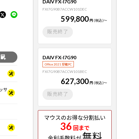
DAIV FX-I7G90
FXI7G90B7ACCW101DEC
599,800
円
(税込)
～
販売終了
DAIV FX-I7G90
る
Office 2021 搭載PC
FXI7G90B7ACCW101BEC
627,300
円
(税込)
～
セッサ
販売終了
マウスのお得な分割払い
36
回まで
無料
金利手数料が