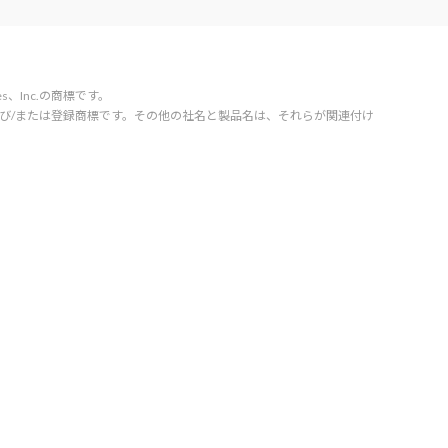
vices、Inc.の商標です。
orporation の商標および/または登録商標です。その他の社名と製品名は、それらが関連付け