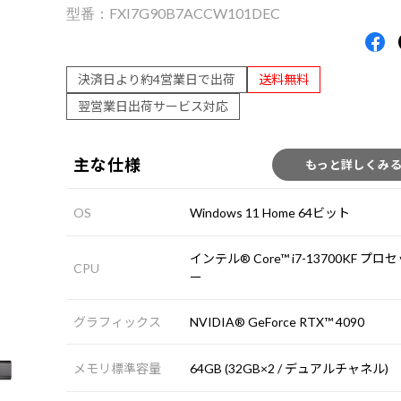
FXI7G90B7ACCW101DEC
決済日より約4営業日で出荷
送料無料
翌営業日出荷サービス対応
主な仕様
もっと詳しくみ
OS
Windows 11 Home 64ビット
インテル® Core™ i7-13700KF プロ
CPU
ー
グラフィックス
NVIDIA® GeForce RTX™ 4090
メモリ標準容量
64GB (32GB×2 / デュアルチャネル)