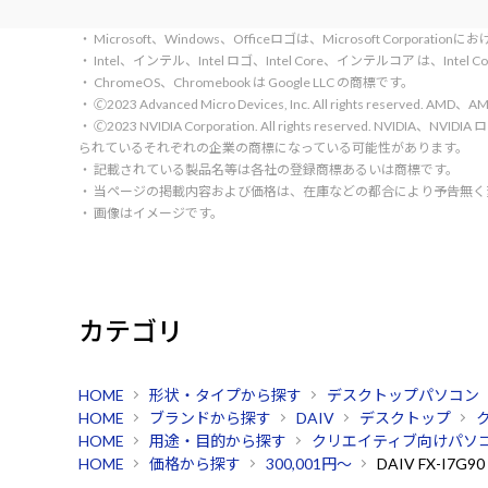
・ Microsoft、Windows、Officeロゴは、Microsoft Corpora
・ Intel、インテル、Intel ロゴ、Intel Core、インテルコア は、Inte
・ ChromeOS、Chromebook は Google LLC の商標です。
・ 🄫2023 Advanced Micro Devices, Inc. All rights rese
・ 🄫2023 NVIDIA Corporation. All rights reserve
られているそれぞれの企業の商標になっている可能性があります。
・ 記載されている製品名等は各社の登録商標あるいは商標です。
・ 当ページの掲載内容および価格は、在庫などの都合により予告無
・ 画像はイメージです。
カテゴリ
HOME
形状・タイプから探す
デスクトップパソコン
HOME
ブランドから探す
DAIV
デスクトップ
HOME
用途・目的から探す
クリエイティブ向けパソ
HOME
価格から探す
300,001円～
DAIV FX-I7G90