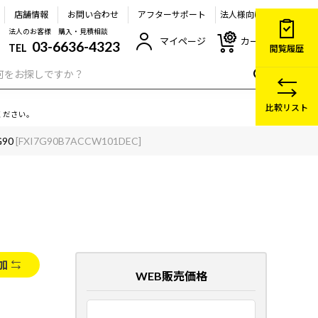
店舗情報
お問い合わせ
アフターサポート
法人様向け
法人のお客様 購入・見積相談
マイページ
カート
03-6636-4323
TEL
閲覧履歴
比較リスト
ください。
G90
[FXI7G90B7ACCW101DEC]
加
WEB販売価格