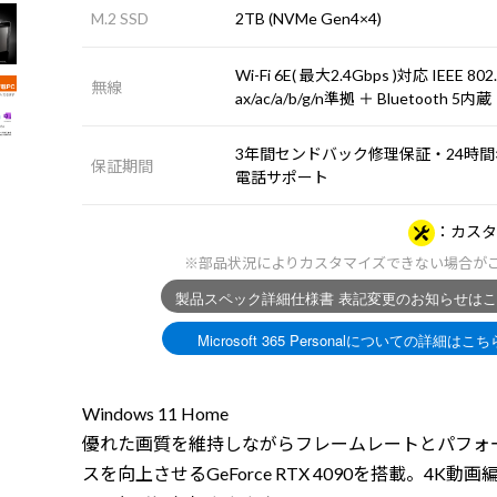
M.2 SSD
2TB (NVMe Gen4×4)
Wi-Fi 6E( 最大2.4Gbps )対応 IEEE 802
無線
ax/ac/a/b/g/n準拠 ＋ Bluetooth 5内蔵
3年間センドバック修理保証・24時間×
保証期間
電話サポート
カスタ
※部品状況によりカスタマイズできない場合が
Windows 11 Home
優れた画質を維持しながらフレームレートとパフォ
スを向上させるGeForce RTX 4090を搭載。4K動画