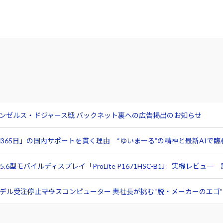
サンゼルス・ドジャース戦 バックネット裏への広告掲出のお知らせ
365日」の国内サポートを貫く理由 “ゆいまーる”の精神と最新AIで
6型モバイルディスプレイ「ProLite P1671HSC-B1J」実機レビ
ル受注停止――マウスコンピューター 軣社長が挑む“脱・メーカーのエゴ”と