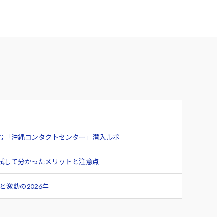
臨む「沖縄コンタクトセンター」潜入ルポ
ュー 試して分かったメリットと注意点
激動の2026年