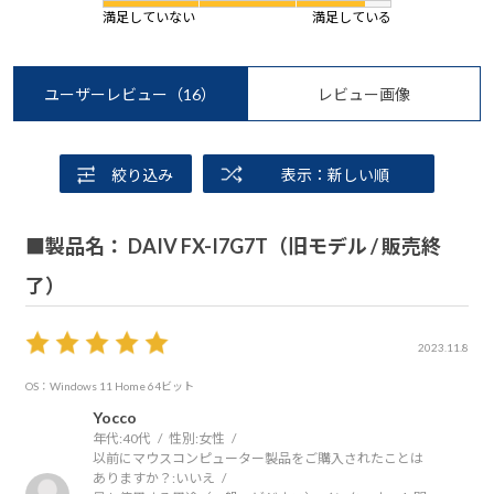
満足していない
満足している
ユーザーレビュー
（16）
レビュー画像
絞り込み
表示：新しい順
■製品名： DAIV FX-I7G7T（旧モデル / 販売終
了）
2023.11.8
OS：Windows 11 Home 64ビット
Yocco
年代:
40代
性別:
女性
以前にマウスコンピューター製品をご購入されたことは
ありますか？:
いいえ