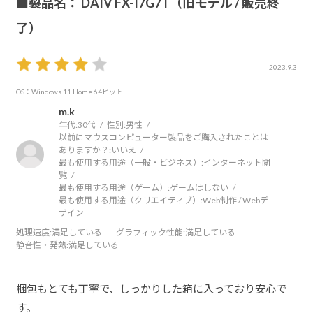
■製品名： DAIV FX-I7G7T（旧モデル / 販売終
了）
2023.9.3
OS：Windows 11 Home 64ビット
m.k
年代:
30代
性別:
男性
以前にマウスコンピューター製品をご購入されたことは
ありますか？:
いいえ
最も使用する用途（一般・ビジネス）:
インターネット閲
覧
最も使用する用途（ゲーム）:
ゲームはしない
最も使用する用途（クリエイティブ）:
Web制作 / Webデ
ザイン
処理速度
:満足している
グラフィック性能
:満足している
静音性・発熱
:満足している
梱包もとても丁寧で、しっかりした箱に入っており安心で
す。