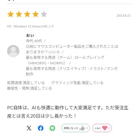
2023.8.21
OS：Windows 11 Home 64ビット
ぉぃ
年代:
40代
以前にマウスコンピューター製品をご購入されたことは
ありますか？:
いいえ
最も使用する用途（ゲーム）:
ロールプレイング
（MMORPG・MORPG）
最も使用する用途（クリエイティブ）:
イラスト / マンガ
制作
処理速度
:満足している
グラフィック性能
:満足している
静音性・発熱
:満足している
PC自体は、AIも快適に動作して大変満足です。ただ受注生
産とは言え20日は少し長かった！
参考になった
0
Like!
0