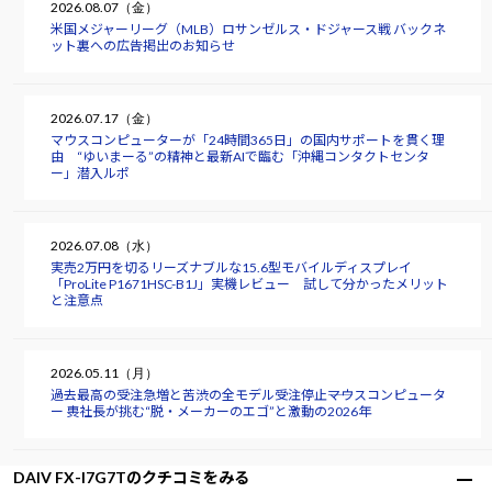
2026.08.07（金）
米国メジャーリーグ（MLB）ロサンゼルス・ドジャース戦 バックネ
ット裏への広告掲出のお知らせ
2026.07.17（金）
マウスコンピューターが「24時間365日」の国内サポートを貫く理
由 “ゆいまーる”の精神と最新AIで臨む「沖縄コンタクトセンタ
ー」潜入ルポ
2026.07.08（水）
実売2万円を切るリーズナブルな15.6型モバイルディスプレイ
「ProLite P1671HSC-B1J」実機レビュー 試して分かったメリット
と注意点
2026.05.11（月）
過去最高の受注急増と苦渋の全モデル受注停止――マウスコンピュータ
ー 軣社長が挑む“脱・メーカーのエゴ”と激動の2026年
DAIV FX-I7G7Tのクチコミをみる