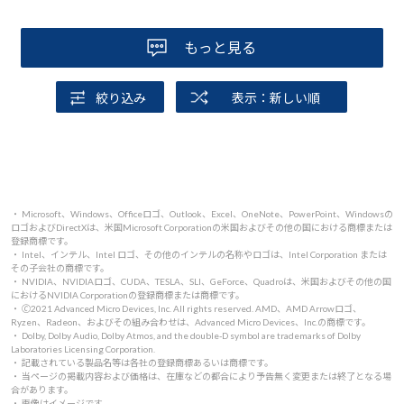
もっと見る
絞り込み
表示：新しい順
・ Microsoft、Windows、Officeロゴ、Outlook、Excel、OneNote、PowerPoint、Windowsの
ロゴおよびDirectXは、米国Microsoft Corporationの米国およびその他の国における商標または
登録商標です。
・ Intel、インテル、Intel ロゴ、その他のインテルの名称やロゴは、Intel Corporation または
その子会社の商標です。
・ NVIDIA、NVIDIAロゴ、CUDA、TESLA、SLI、GeForce、Quadroは、米国およびその他の国
におけるNVIDIA Corporationの登録商標または商標です。
・ 🄫2021 Advanced Micro Devices, Inc. All rights reserved. AMD、AMD Arrowロゴ、
Ryzen、Radeon、およびその組み合わせは、Advanced Micro Devices、Inc.の商標です。
・ Dolby, Dolby Audio, Dolby Atmos, and the double-D symbol are trademarks of Dolby
Laboratories Licensing Corporation.
・ 記載されている製品名等は各社の登録商標あるいは商標です。
・ 当ページの掲載内容および価格は、在庫などの都合により予告無く変更または終了となる場
合があります。
・ 画像はイメージです。