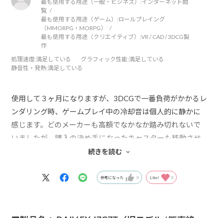
最も使用する用途（一般・ビジネス）:
インターネット閲
覧
最も使用する用途（ゲーム）:
ロールプレイング
（MMORPG・MORPG）
最も使用する用途（クリエイティブ）:
VR / CAD / 3DCG製
作
処理速度
:満足している
グラフィック性能
:満足している
静音性・発熱
:満足している
使用して３ヶ月になりますが、3DCGで一番負荷がかかるレ
ンダリング時、ゲームプレイ中の冷却音は個人的に静かに
感じます。どのメーカーも高額でなかなか踏み切れないで
いましたが、購入の決め手になったキャスターも移動させ
る際余分な力が要らないので（後進は苦手みたいですが…）
続きを読む
楽に床の掃除が出来るので、mouseさんで購入して良かった
です。
参考になった
0
Like!
0