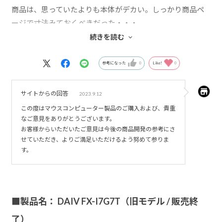
商品は、思っていたよりも本体がデカい。しっかり商品ペ
ージで寸法みておくべきだった・・・
しかし、性能はいろいろカスタマイズでアップグレードし
続きを読む
たこともあり、とても快適です。
まだあまり高度な処理はしていませんが、ファンも全然う
参考になった
0
Like!
0
るさくなく、動作もスムーズです。
この性能のまま、もう少し本体さえ小さければありがたい
サイトからの回答
2023.9.12
のですが・・・
この度はマウスコンピューター製品のご購入および、貴重
なご意見をありがとうございます。
お客様からいただいたご意見は今後の商品開発の参考にさ
せていただき、よりご満足いただけるよう努めて参りま
す。
■製品名： DAIV FX-I7G7T（旧モデル / 販売終
了）