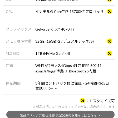
CPU
インテル® Core™ i7-13700KF プロセッサ
ー
グラフィックス
GeForce RTX™ 4070 Ti
メモリ標準容量
32GB (16GB×2 / デュアルチャネル)
M.2 SSD
1TB (NVMe Gen4×4)
無線
Wi-Fi 6E( 最大2.4Gbps )対応 IEEE 802.11
ax/ac/a/b/g/n準拠 ＋ Bluetooth 5内蔵
保証期間
3年間センドバック修理保証・24時間×365日
電話サポート
カスタマイズ可
※部品状況によりカスタマイズできない場合がございます