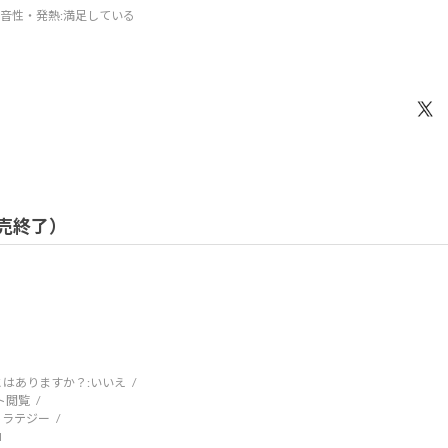
音性・発熱
:満足している
 販売終了）
はありますか？:
いいえ
ト閲覧
トラテジー
M