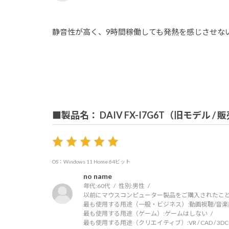
静音性が高く、9時間稼働しても発熱を感じさせな
■製品名： DAIV FX-I7G6T（旧モデル /
OS：Windows 11 Home 64ビット
no name
年代:
60代
性別:
男性
以前にマウスコンピューター製品をご購入されたこと
最も使用する用途（一般・ビジネス）:
動画視聴/音楽
最も使用する用途（ゲーム）:
ゲームはしない
最も使用する用途（クリエイティブ）:
VR / CAD / 3