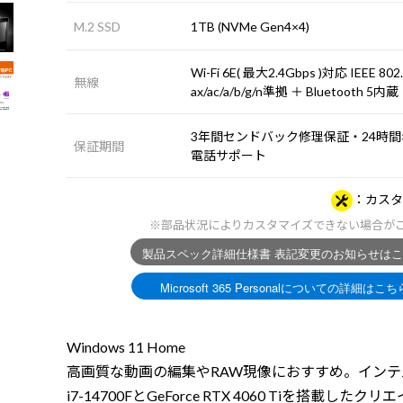
M.2 SSD
1TB (NVMe Gen4×4)
Wi-Fi 6E( 最大2.4Gbps )対応 IEEE 802
無線
ax/ac/a/b/g/n準拠 ＋ Bluetooth 5内蔵
3年間センドバック修理保証・24時間×
保証期間
電話サポート
カスタ
※部品状況によりカスタマイズできない場合が
Windows 11 Home
高画質な動画の編集やRAW現像におすすめ。インテル 
i7-14700FとGeForce RTX 4060 Tiを搭載したク