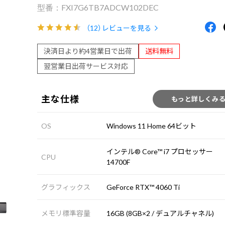
FXI7G6TB7ADCW102DEC
（12）
レビューを見る
決済日より約4営業日で出荷
送料無料
翌営業日出荷サービス対応
主な仕様
もっと詳しくみ
OS
Windows 11 Home 64ビット
インテル® Core™ i7 プロセッサー
CPU
14700F
グラフィックス
GeForce RTX™ 4060 Ti
メモリ標準容量
16GB (8GB×2 / デュアルチャネル)