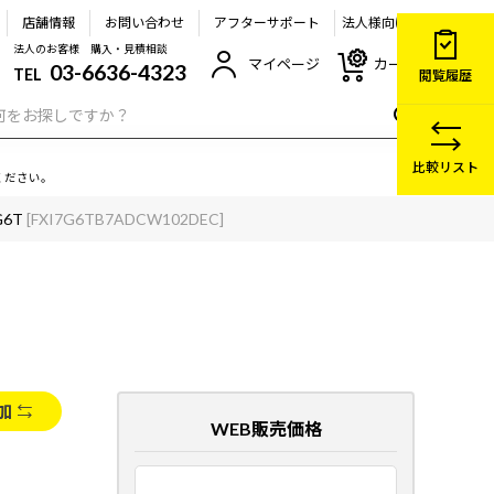
店舗情報
お問い合わせ
アフターサポート
法人様向け
法人のお客様 購入・見積相談
マイページ
カート
03-6636-4323
TEL
閲覧履歴
比較リスト
ください。
G6T
[FXI7G6TB7ADCW102DEC]
加
WEB販売価格