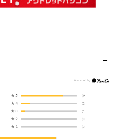
★
5
(9)
★
4
(2)
★
3
(1)
★
2
(0)
★
1
(0)