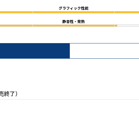
グラフィック性能
静音性・発熱
）
 販売終了）