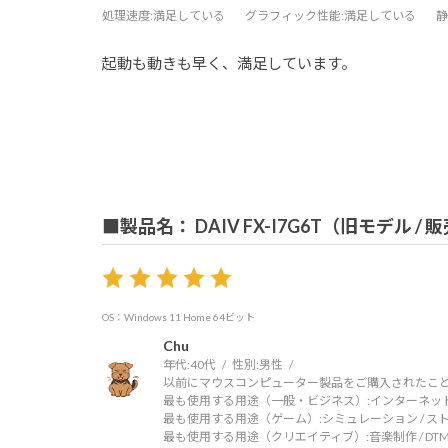
処理速度
:満足している
グラフィック性能
:満足している
静
起動も動きも早く、満足しています。
■製品名： DAIV FX-I7G6T（旧モデル /
OS：Windows 11 Home 64ビット
Chu
年代:
40代
性別:
男性
以前にマウスコンピューター製品をご購入されたこと
最も使用する用途（一般・ビジネス）:
インターネッ
最も使用する用途（ゲーム）:
シミュレーション / ス
最も使用する用途（クリエイティブ）:
音楽制作 / DT