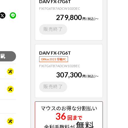
DAIV FX-I7G6T
FXI7G6TB7ADCW102DEC
279,800
円
(税込)
～
販売終了
DAIV FX-I7G6T
る
Office 2021 搭載PC
FXI7G6TB7ADCW102BEC
307,300
円
(税込)
～
販売終了
マウスのお得な分割払い
36
回まで
無料
金利手数料が