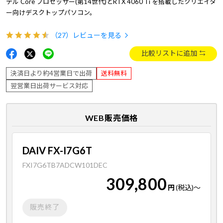
テル Core プロセッサー(第14世代)とRTX 4060 Ti を搭載したクリエイタ
ー向けデスクトップパソコン。
（27）
レビューを見る
比較リストに追加
決済日より約4営業日で出荷
送料無料
翌営業日出荷サービス対応
WEB販売価格
DAIV FX-I7G6T
FXI7G6TB7ADCW101DEC
309,800
円
(税込)
～
販売終了