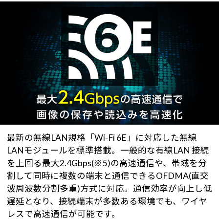
最新の無線LAN規格「Wi-Fi 6E」に対応した無線
LANモジュールを標準搭載。一般的な有線LAN 接続
を上回る最大2.4Gbps(※5)の高速通信や、帯域を分
割して同時に複数の端末と通信できるOFDMA(直交
波周波数分割多重)方式に対応。通信効率が向上し低
遅延となり、接続端末が多数ある環境でも、ワイヤ
レスで高速通信が可能です。