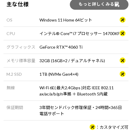
主な仕様
もっと詳しくみる
OS
Windows 11 Home 64ビット
CPU
インテル® Core™ i7 プロセッサー 14700KF
グラフィックス
GeForce RTX™ 4060 Ti
メモリ標準容量
32GB (16GB×2 / デュアルチャネル)
M.2 SSD
1TB (NVMe Gen4×4)
無線
Wi-Fi 6E( 最大2.4Gbps )対応 IEEE 802.11
ax/ac/a/b/g/n準拠 ＋ Bluetooth 5内蔵
保証期間
3年間センドバック修理保証・24時間×365日
電話サポート
カスタマイズ可