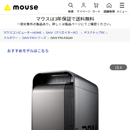
検索
マイページ
カート
店舗情報
メニュー
マウスは3年保証で送料無料
一部対象外の製品あり。詳しくは製品ページにてご確認ください。
マウスコンピューターHOME
DAIV（クリエイターPC）
デスクトップPC
フルタワー
DAIV FMシリーズ
DAIV FM-A5G60
おすすめモデルはこちら
1
18