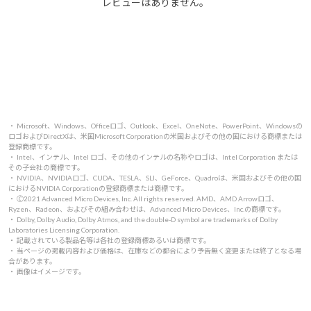
レビューはありません。
・ Microsoft、Windows、Officeロゴ、Outlook、Excel、OneNote、PowerPoint、Windowsの
ロゴおよびDirectXは、米国Microsoft Corporationの米国およびその他の国における商標または
登録商標です。
・ Intel、インテル、Intel ロゴ、その他のインテルの名称やロゴは、Intel Corporation または
その子会社の商標です。
・ NVIDIA、NVIDIAロゴ、CUDA、TESLA、SLI、GeForce、Quadroは、米国およびその他の国
におけるNVIDIA Corporationの登録商標または商標です。
・ 🄫2021 Advanced Micro Devices, Inc. All rights reserved. AMD、AMD Arrowロゴ、
Ryzen、Radeon、およびその組み合わせは、Advanced Micro Devices、Inc.の商標です。
・ Dolby, Dolby Audio, Dolby Atmos, and the double-D symbol are trademarks of Dolby
Laboratories Licensing Corporation.
・ 記載されている製品名等は各社の登録商標あるいは商標です。
・ 当ページの掲載内容および価格は、在庫などの都合により予告無く変更または終了となる場
合があります。
・ 画像はイメージです。