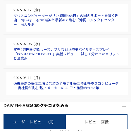
2026.07.17（金）
マウスコンピューターが「24時間365日」の国内サポートを貫く理
由 “ゆいまーる”の精神と最新AIで臨む「沖縄コンタクトセンタ
ー」潜入ルポ
2026.07.08（水）
実売2万円を切るリーズナブルな15.6型モバイルディスプレイ
「ProLite P1671HSC-B1J」実機レビュー 試して分かったメリット
と注意点
2026.05.11（月）
過去最高の受注急増と苦渋の全モデル受注停止――マウスコンピュータ
ー 軣社長が挑む“脱・メーカーのエゴ”と激動の2026年
DAIV FM-A5G60のクチコミをみる
ユーザーレビュー
（0）
レビュー画像