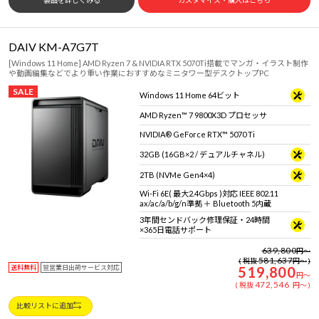
製品を詳しくみる
カスタマイズ・購入はこちら
DAIV KM-A7G7T
[Windows 11 Home] AMD Ryzen 7 & NVIDIA RTX 5070Ti搭載でマンガ・イラスト制作
や動画編集などでより重い作業におすすめなミニタワー型デスクトップPC
SALE
Windows 11 Home 64ビット
AMD Ryzen™ 7 9800X3D プロセッサ
NVIDIA® GeForce RTX™ 5070 Ti
32GB (16GB×2 / デュアルチャネル)
2TB (NVMe Gen4×4)
Wi-Fi 6E( 最大2.4Gbps )対応 IEEE 802.11
ax/ac/a/b/g/n準拠 ＋ Bluetooth 5内蔵
3年間センドバック修理保証・24時間
×365日電話サポート
639,800
円
～
581,637
税抜
円
～
送料無料
翌営業日出荷サービス対応
519,800
円
～
472,546
税抜
円
～
比較リストに追加