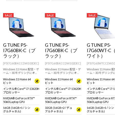
SALE
SALE
SALE
G TUNE P5-
G TUNE P5-
G TUNE P5-
I7G60BK-C（ブ
I7G60BK-C（ブ
I7G60WT-C
ラック）
ラック）
ワイト）
[P5I7G60BKCCDW103DEC]
[P5I7G60BKCCDW102DEC]
[P5I7G60WTCCDW10
Windows 11 Home 配信・ゲ
Windows 11 Home 配信・ゲ
Windows 11 Home
ーム・3Dモデリングにオス
ーム・3Dモデリングにオス
ーム・3Dモデリング
スメ！カラバリ豊富な15.6型
スメ！カラバリ豊富な15.6型
スメ！カラバリ豊富な1
Windows 11 Home 64
Windows 11 Home 64
Windows 11 Home 64
WQHD液晶ゲーミングノー
WQHD液晶ゲーミングノー
WQHD液晶ゲーミン
ビット
ビット
ビット
トPC！RTX 5060 Laptop
トPC！RTX 5060 Laptop
トPC！RTX 5060 Lapt
GPU 搭載。
GPU 搭載。
GPU 搭載。
インテル® Core™ i7-13620H
インテル® Core™ i7-13620H
インテル® Core™ i7-1
プロセッサー
プロセッサー
プロセッサー
NVIDIA® GeForce RTX™
NVIDIA® GeForce RTX™
NVIDIA® GeForce R
5060 Laptop GPU
5060 Laptop GPU
5060 Laptop GPU
16GB (16GB×1 / シン
32GB (16GB×2 / デュ
16GB (16GB×1 / シン
グルチャネル)
アルチャネル)
グルチャネル)