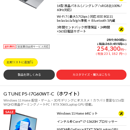
14型 液晶パネル (ノングレア / sRGB比100% /
60Hz対応)
Wi-Fi 7 ( 最大5.7Gbps ) 対応 IEEE 802.11
be/ax/ac/a/b/g/n準拠 ＋ Bluetooth 5内蔵
3年間センドバック修理保証・24時間
×365日電話サポート
289,800
円
～
263,455
税抜
円
～
送料無料
翌営業日出荷サービス対応
254,300
円
～
231,182
税抜
円
～
比較リストに追加
製品を詳しくみる
カスタマイズ・購入はこちら
G TUNE P5-I7G60WT-C（ホワイト）
Windows 11 Home 配信・ゲーム・3Dモデリングにオススメ！カラバリ豊富な15.6型
WQHD液晶ゲーミングノートPC！RTX 5060 Laptop GPU 搭載。
SALE
Windows 11 Home 64ビット
インテル® Core™ i7-13620H プロセッサー
NVIDIA® GeForce RTX™ 5060 Laptop GPU