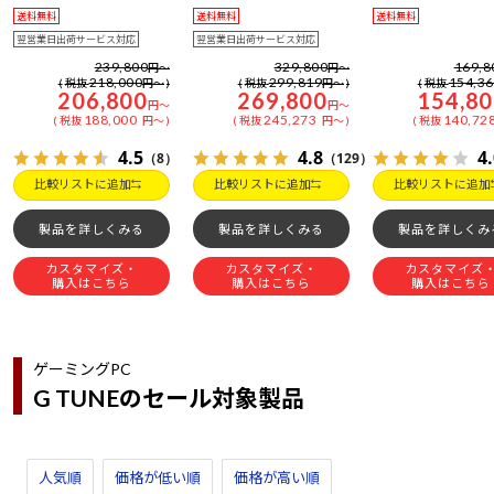
送料無料
送料無料
送料無料
翌営業日出荷サービス対応
翌営業日出荷サービス対応
239,800
329,800
169,8
円
～
円
～
218,000
299,819
154,3
税抜
円
～
税抜
円
～
税抜
206,800
269,800
154,8
円
～
円
～
188,000
245,273
140,72
税抜
円
～
税抜
円
～
税抜
4.5
4.8
4
（8）
（129）
比較リストに追加
比較リストに追加
比較リストに追加
製品を詳しくみる
製品を詳しくみる
製品を詳しくみ
カスタマイズ・
カスタマイズ・
カスタマイズ
購入はこちら
購入はこちら
購入はこちら
ゲーミングPC
G TUNEのセール対象製品
人気順
価格が低い順
価格が高い順