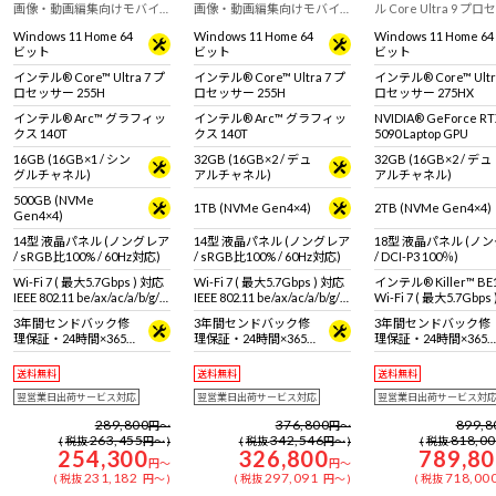
画像・動画編集向けモバイ
画像・動画編集向けモバイ
ル Core Ultra 9 プ
ルノートPC
ルノートPC
ー 275HXとRTX 5090 L
Windows 11 Home 64
Windows 11 Home 64
Windows 11 Home 64
GPUを搭載したモデル
ビット
ビット
ビット
モデルやVRのレンダ
におすすめなフラグシ
インテル® Core™ Ultra 7 プ
インテル® Core™ Ultra 7 プ
インテル® Core™ Ultr
ノートPC
ロセッサー 255H
ロセッサー 255H
ロセッサー 275HX
インテル® Arc™ グラフィッ
インテル® Arc™ グラフィッ
NVIDIA® GeForce R
クス 140T
クス 140T
5090 Laptop GPU
16GB (16GB×1 / シン
32GB (16GB×2 / デュ
32GB (16GB×2 / デュ
グルチャネル)
アルチャネル)
アルチャネル)
500GB (NVMe
1TB (NVMe Gen4×4)
2TB (NVMe Gen4×4)
Gen4×4)
14型 液晶パネル (ノングレア
14型 液晶パネル (ノングレア
18型 液晶パネル (ノ
/ sRGB比100% / 60Hz対応)
/ sRGB比100% / 60Hz対応)
/ DCI-P3 100％)
Wi-Fi 7 ( 最大5.7Gbps ) 対応
Wi-Fi 7 ( 最大5.7Gbps ) 対応
インテル® Killer™ BE
IEEE 802.11 be/ax/ac/a/b/g/n
IEEE 802.11 be/ax/ac/a/b/g/n
Wi-Fi 7 ( 最大5.7Gbps
準拠 ＋ Bluetooth 5内蔵
準拠 ＋ Bluetooth 5内蔵
IEEE 802.11 be/ax/ac/a
3年間センドバック修
3年間センドバック修
3年間センドバック修
準拠 ＋ Bluetooth 5
理保証・24時間×365
理保証・24時間×365
理保証・24時間×365
日電話サポート
日電話サポート
日電話サポート
送料無料
送料無料
送料無料
翌営業日出荷サービス対応
翌営業日出荷サービス対応
翌営業日出荷サービス対
289,800
376,800
899,8
円
～
円
～
263,455
342,546
818,0
税抜
円
～
税抜
円
～
税抜
254,300
326,800
789,8
円
～
円
～
231,182
297,091
718,00
税抜
円
～
税抜
円
～
税抜