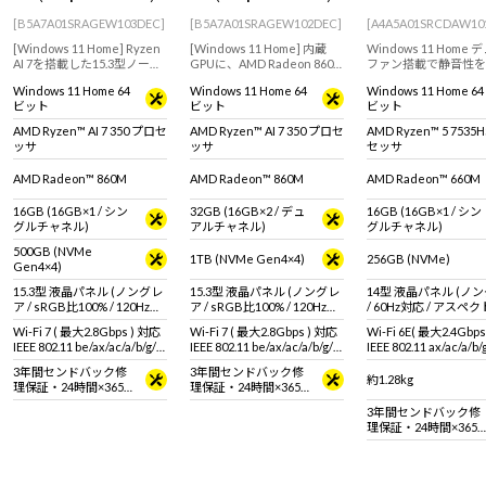
[B5A7A01SRAGEW103DEC]
[B5A7A01SRAGEW102DEC]
[A4A5A01SRCDAW10
[Windows 11 Home] Ryzen
[Windows 11 Home] 内蔵
Windows 11 Home
AI 7を搭載した15.3型ノート
GPUに、AMD Radeon 860M
ファン搭載で静音性を
パソコン。画像編集などのク
を搭載したモデル。ライト
上！マルチタスクに優
Windows 11 Home 64
Windows 11 Home 64
Windows 11 Home 64
リエイティブにもおすすめ
ゲーマーにもおすすめの15.3
AMD Ryzen 5 7535H
ビット
ビット
ビット
なモデル！
型ノートパソコン！
ッサ搭載で、日常使い
分なスペックを備えた
AMD Ryzen™ AI 7 350 プロセ
AMD Ryzen™ AI 7 350 プロセ
AMD Ryzen™ 5 7535
ノート！高い堅牢性と
ッサ
ッサ
セッサ
性を実証された【MIL
適合PC！
AMD Radeon™ 860M
AMD Radeon™ 860M
AMD Radeon™ 660M
16GB (16GB×1 / シン
32GB (16GB×2 / デュ
16GB (16GB×1 / シン
グルチャネル)
アルチャネル)
グルチャネル)
500GB (NVMe
1TB (NVMe Gen4×4)
256GB (NVMe)
Gen4×4)
15.3型 液晶パネル (ノングレ
15.3型 液晶パネル (ノングレ
14型 液晶パネル (ノ
ア / sRGB比100% / 120Hz対
ア / sRGB比100% / 120Hz対
/ 60Hz対応 / アスペ
応)
応)
16:10)
Wi-Fi 7 ( 最大2.8Gbps ) 対応
Wi-Fi 7 ( 最大2.8Gbps ) 対応
Wi-Fi 6E( 最大2.4Gbp
IEEE 802.11 be/ax/ac/a/b/g/n
IEEE 802.11 be/ax/ac/a/b/g/n
IEEE 802.11 ax/ac/a/b
準拠 ＋ Bluetooth 5内蔵
準拠 ＋ Bluetooth 5内蔵
拠 ＋ Bluetooth 5内蔵
3年間センドバック修
3年間センドバック修
約1.28kg
理保証・24時間×365
理保証・24時間×365
日電話サポート
日電話サポート
3年間センドバック修
理保証・24時間×365
日電話サポート