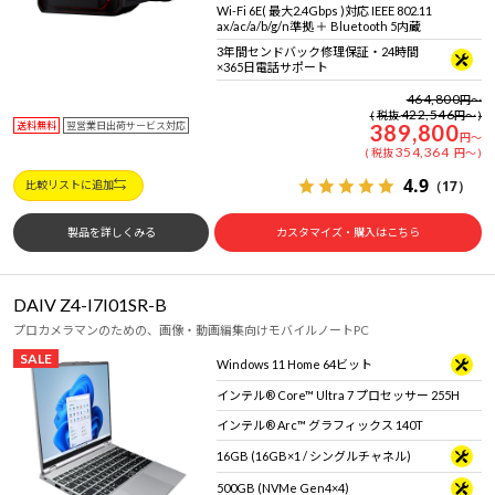
Wi-Fi 6E( 最大2.4Gbps )対応 IEEE 802.11
ax/ac/a/b/g/n準拠 ＋ Bluetooth 5内蔵
3年間センドバック修理保証・24時間
×365日電話サポート
464,800
円
～
422,546
税抜
円
～
送料無料
翌営業日出荷サービス対応
389,800
円
～
354,364
税抜
円
～
4.9
（17）
比較リストに追加
製品を詳しくみる
カスタマイズ・購入はこちら
DAIV Z4-I7I01SR-B
プロカメラマンのための、画像・動画編集向けモバイルノートPC
SALE
Windows 11 Home 64ビット
インテル® Core™ Ultra 7 プロセッサー 255H
インテル® Arc™ グラフィックス 140T
16GB (16GB×1 / シングルチャネル)
500GB (NVMe Gen4×4)