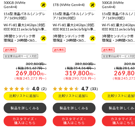
500GB (NVMe
500GB (NVMe
1TB (NVMe Gen4×4)
Gen4×4)
Gen4×4)
15.6型 液晶パネル (ノングレ
15.6型 液晶パネル (ノングレ
15.6型 液晶パネル (
ア / 165Hz対応)
ア / 165Hz対応)
ア / 165Hz対応)
Wi-Fi 6E( 最大2.4Gbps )対応
Wi-Fi 6E( 最大2.4Gbps )対応
Wi-Fi 6E( 最大2.4Gbp
IEEE 802.11 ax/ac/a/b/g/n準
IEEE 802.11 ax/ac/a/b/g/n準
IEEE 802.11 ax/ac/a/b
拠 ＋ Bluetooth 5内蔵
拠 ＋ Bluetooth 5内蔵
拠 ＋ Bluetooth 5内蔵
3年間センドバック修
3年間センドバック修
3年間センドバック修
理保証・24時間×365
理保証・24時間×365
理保証・24時間×365
日電話サポート
日電話サポート
日電話サポート
送料無料
送料無料
送料無料
翌営業日出荷サービス対応
翌営業日出荷サービス対
309,800
389,800
309,8
円
～
円
～
281,637
354,364
281,6
税抜
円
～
税抜
円
～
税抜
269,800
319,800
269,8
円
～
円
～
245,273
290,728
245,27
税抜
円
～
税抜
円
～
税抜
4.0
4.7
（2）
（33）
比較リストに追加
比較リストに追加
比較リストに追加
製品を詳しくみる
製品を詳しくみる
製品を詳しくみ
カスタマイズ・
カスタマイズ・
カスタマイズ
購入はこちら
購入はこちら
購入はこちら