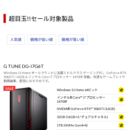
超目玉!!セール対象製品
人気順
価格が低い順
価格が高い順
G TUNE DG-I7G6T
Windows 11 Home オールラウンドに活躍ミドルクラス ゲーミングPC。GeForce RTX
5060 Ti / 16GB & インテル Core i7 プロセッサー 14700F 搭載。快適なゲームプレイや
動画編集、配信におすすめです。
SALE
Windows 11 Home 64ビット
インテル® Core™ i7 プロセッサー
14700F
NVIDIA® GeForce RTX™ 5060 Ti (16GB)
32GB (16GB×2 / デュアルチャネル)
1TB (NVMe Gen4×4)