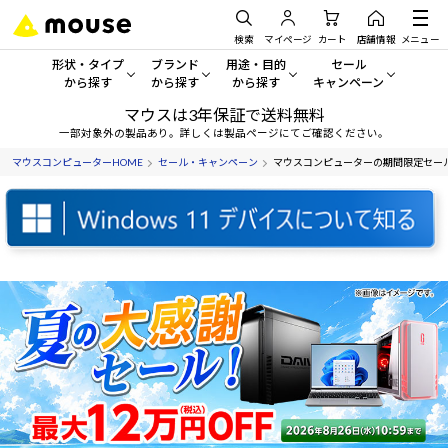
検索
マイページ
カート
店舗情報
メニュー
形状・タイプ
ブランド
用途・目的
セール
から探す
から探す
から探す
キャンペーン
マウスは3年保証で送料無料
形状・タイプから探す をすべてみる
mouse
一般向けパソコン
セール・キャンペーン
一部対象外の製品あり。詳しくは製品ページにてご確認ください。
マウスコンピューターHOME
セール・キャンペーン
マウスコンピューターの期間限定セー
デスクトップPC
G TUNE
ゲーミングPC・ゲーム向けパソコン
期間限定セール
人気モデルが期間限定・お買
ノートPC
NEXTGEAR
クリエイティブ向け
アウトレットパソコン
すべて新品の旧モデル製品な
タブレット
DAIV
ビジネス向けパソコン
おすすめ目玉パソコン
サーバー
MousePro
学習向けパソコン
今イチオシのパソコンをピッ
ワークステーション
iiyama
スペック/パーツ別
Windows 11
|
Copilot+ PC
Windows 11
|
Copilot+ PC
ディスプレイ
AIおすすめパソコン