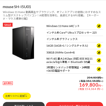
mouse SH-I5U01
Windows 11 Home 動画再生やブラウジング、オフィスアプリの使用におすすめなス
リム型デスクトップパソコン！AI処理を効率化、高速化するNPU搭載。【キーボー
ド・マウス標準付属】
SALE
Windows 11 Home 64ビット
インテル® Core™ Ultra 5 プロセッサー 225
インテル® グラフィックス
16GB (16GB×1 / シングルチャネル)
500GB (NVMe Gen4×4)
Wi-Fi 6E( 最大2.4Gbps )対応 IEEE 802.11
ax/ac/a/b/g/n準拠 ＋ Bluetooth 5内蔵
3年間センドバック修理保証・24時間
×365日電話サポート
204,800
円
～
186,182
税抜
円
～
送料無料
169,800
円
～
154,364
税抜
円
～
比較リストに追加