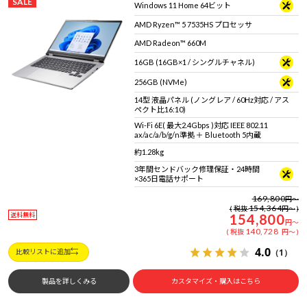
SALE
Windows 11 Home 64ビット
AMD Ryzen™ 5 7535HS プロセッサ
AMD Radeon™ 660M
16GB (16GB×1 / シングルチャネル)
256GB (NVMe)
14型 液晶パネル (ノングレア / 60Hz対応 / アス
ペクト比16:10)
Wi-Fi 6E( 最大2.4Gbps )対応 IEEE 802.11
ax/ac/a/b/g/n準拠 ＋ Bluetooth 5内蔵
約1.28kg
3年間センドバック修理保証・24時間
×365日電話サポート
169,800
円
～
154,364
税抜
円
～
送料無料
154,800
円
～
140,728
税抜
円
～
4.0
（1）
比較リストに追加
製品を詳しくみる
カスタマイズ・購入はこちら