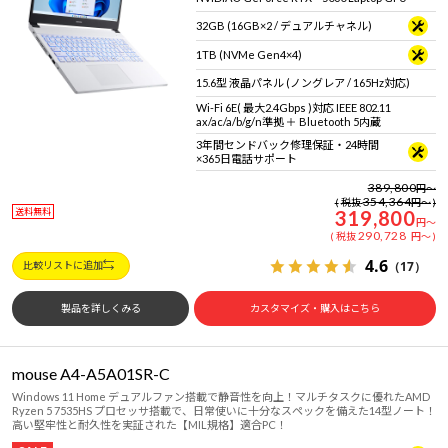
32GB (16GB×2 / デュアルチャネル)
1TB (NVMe Gen4×4)
15.6型 液晶パネル (ノングレア / 165Hz対応)
Wi-Fi 6E( 最大2.4Gbps )対応 IEEE 802.11
ax/ac/a/b/g/n準拠 ＋ Bluetooth 5内蔵
3年間センドバック修理保証・24時間
×365日電話サポート
389,800
円
～
354,364
税抜
円
～
送料無料
319,800
円
～
290,728
税抜
円
～
4.6
（17）
比較リストに追加
製品を詳しくみる
カスタマイズ・購入はこちら
mouse A4-A5A01SR-C
Windows 11 Home デュアルファン搭載で静音性を向上！マルチタスクに優れたAMD
Ryzen 5 7535HS プロセッサ搭載で、日常使いに十分なスペックを備えた14型ノート！
高い堅牢性と耐久性を実証された【MIL規格】適合PC！