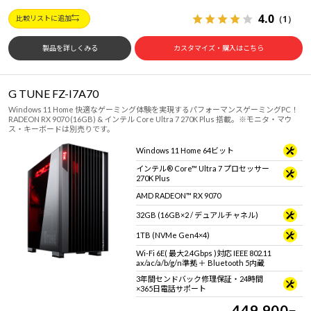
4.0
（1）
比較リストに追加
製品を詳しくみる
カスタマイズ・購入はこちら
G TUNE FZ-I7A70
Windows 11 Home 快適なゲーミング体験を実現するパフォーマンスゲーミングPC！
RADEON RX 9070 (16GB) & インテル Core Ultra 7 270K Plus 搭載。※モニタ・マウ
ス・キーボードは別売りです。
Windows 11 Home 64ビット
インテル® Core™ Ultra 7 プロセッサー
270K Plus
AMD RADEON™ RX 9070
32GB (16GB×2 / デュアルチャネル)
1TB (NVMe Gen4×4)
Wi-Fi 6E( 最大2.4Gbps )対応 IEEE 802.11
ax/ac/a/b/g/n準拠 ＋ Bluetooth 5内蔵
3年間センドバック修理保証・24時間
×365日電話サポート
449,900