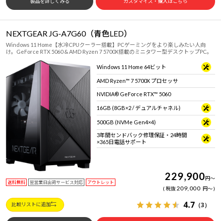
製品を詳しくみる
カスタマイズ・購入はこちら
NEXTGEAR JG-A7G60（青色LED）
Windows 11 Home【水冷CPUクーラー搭載】PCゲーミングをより楽しみたい人向
け。GeForce RTX 5060 & AMD Ryzen 7 5700X搭載のミニタワー型デスクトップPC。
Windows 11 Home 64ビット
AMD Ryzen™ 7 5700X プロセッサ
NVIDIA® GeForce RTX™ 5060
16GB (8GB×2 / デュアルチャネル)
500GB (NVMe Gen4×4)
3年間センドバック修理保証・24時間
×365日電話サポート
229,900
円
～
送料無料
翌営業日出荷サービス対応
アウトレット
209,000
税抜
円
～
4.7
（3）
比較リストに追加