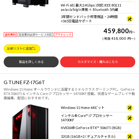
Wi-Fi 6E( 最大2.4Gbps )対応 IEEE 802.11
ax/ac/a/b/g/n準拠 ＋ Bluetooth 5内蔵
3年間センドバック修理保証・24時間
×365日電話サポート
459,800
円
～
送料無料
翌営業日出荷サービス対応
アウトレット
418,000
税抜
円
～
比較リストに追加
製品を詳しくみる
カスタマイズ・購入はこちら
G TUNE FZ-I7G6T
Windows 11 Home オールラウンドに活躍するミドルクラス ゲーミングPC。GeForce
RTX 5060 Ti & インテル Core i7 プロセッサー 14700KF 搭載。快適なゲームプレイや動
画編集、配信におすすめです。
Windows 11 Home 64ビット
インテル® Core™ i7 プロセッサー
14700KF
NVIDIA® GeForce RTX™ 5060 Ti (8GB)
32GB (16GB×2 / デュアルチャネル)