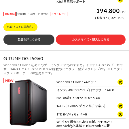
×365日電話サポート
194,800
円
～
送料無料
翌営業日出荷サービス対応
アウトレット
177,091
税抜
円
～
比較リストに追加
製品を詳しくみる
カスタマイズ・購入はこちら
G TUNE DG-I5G60
Windows 11 Home 初めてのゲーミングPCにもおすすめ。インテル Core i5 プロセッ
サー 14400F と GeForce RTX 5060搭載のミニタワー型デスクトップPC。※モニタ・
マウス・キーボードは別売りです。
NEW
Windows 11 Home 64ビット
インテル® Core™ i5 プロセッサー 14400F
NVIDIA® GeForce RTX™ 5060
16GB (8GB×2 / デュアルチャネル)
1TB (NVMe Gen4×4)
Wi-Fi 6E( 最大2.4Gbps )対応 IEEE 802.11
ax/ac/a/b/g/n準拠 ＋ Bluetooth 5内蔵