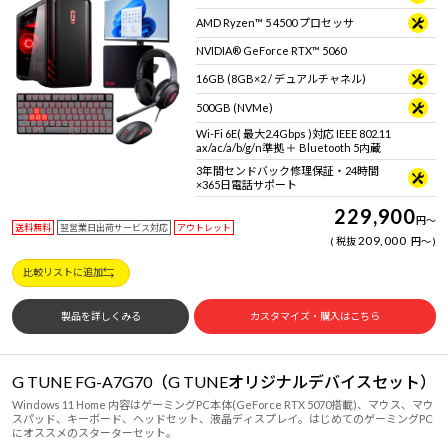
AMD Ryzen™ 5 4500 プロセッサ
NVIDIA® GeForce RTX™ 5060
16GB (8GB×2 / デュアルチャネル)
500GB (NVMe)
Wi-Fi 6E( 最大2.4Gbps )対応 IEEE 802.11
ax/ac/a/b/g/n準拠 ＋ Bluetooth 5内蔵
3年間センドバック修理保証・24時間
×365日電話サポート
229,900
円
～
送料無料
翌営業日出荷サービス対応
アウトレット
209,000
税抜
円
～
比較リストに追加
製品を詳しくみる
カスタマイズ・購入はこちら
G TUNE FG-A7G70（G TUNEオリジナルデバイスセット）
Windows 11 Home 内容はゲーミングPC本体(GeForce RTX 5070搭載)、マウス、マウ
スパッド、キーボード、ヘッドセット、液晶ディスプレイ。はじめてのゲーミングPC
にオススメのスターターセット。