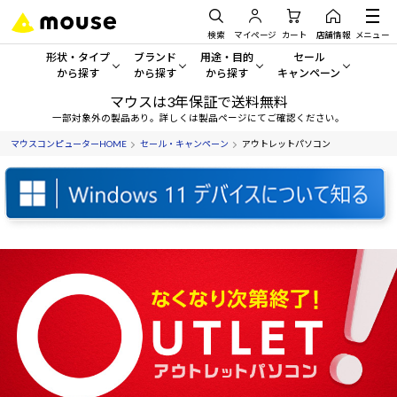
検索
マイページ
カート
店舗情報
メニュー
形状・タイプ
ブランド
用途・目的
セール
から探す
から探す
から探す
キャンペーン
マウスは3年保証で送料無料
形状・タイプから探す をすべてみる
mouse
一般向けパソコン
セール・キャンペーン
一部対象外の製品あり。詳しくは製品ページにてご確認ください。
マウスコンピューターHOME
セール・キャンペーン
アウトレットパソコン
デスクトップPC
G TUNE
ゲーミングPC・ゲーム向けパソコン
期間限定セール
人気モデルが期間限定・お買
ノートPC
NEXTGEAR
クリエイティブ向け
アウトレットパソコン
すべて新品の旧モデル製品な
タブレット
DAIV
ビジネス向けパソコン
おすすめ目玉パソコン
サーバー
MousePro
学習向けパソコン
今イチオシのパソコンをピッ
ワークステーション
iiyama
スペック/パーツ別
Windows 11
|
Copilot+ PC
Windows 11
|
Copilot+ PC
ディスプレイ
AIおすすめパソコン