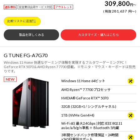
309,800
円
～
送料無料
翌営業日出荷サービス対応
アウトレット
281,637
税抜
円
～
比較リストに追加
製品を詳しくみる
カスタマイズ・購入はこちら
G TUNE FG-A7G70
Windows 11 Home 快適なゲーミング体験を実現するフルタワーゲーミングPC！
GeForce RTX 5070 & AMD Ryzen 7 7700 搭載。※モニタ・マウス・キーボードは別売
りです。
NEW
Windows 11 Home 64ビット
AMD Ryzen™ 7 7700 プロセッサ
NVIDIA® GeForce RTX™ 5070
32GB (32GB×1 / シングルチャネル)
1TB (NVMe Gen4×4)
Wi-Fi 6E( 最大2.4Gbps )対応 IEEE 802.11
ax/ac/a/b/g/n準拠 ＋ Bluetooth 5内蔵
3年間センドバック修理保証・24時間
×365日電話サポート