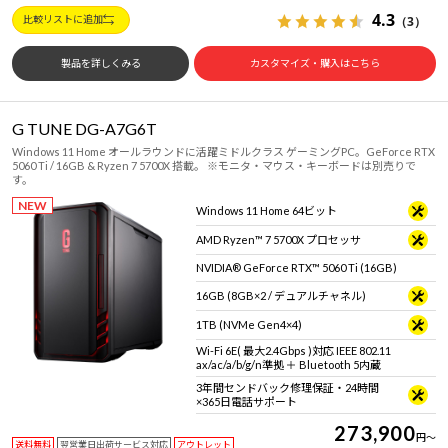
4.3
（3）
比較リストに追加
製品を詳しくみる
カスタマイズ・購入はこちら
G TUNE DG-A7G6T
Windows 11 Home オールラウンドに活躍ミドルクラス ゲーミングPC。GeForce RTX
5060 Ti / 16GB & Ryzen 7 5700X 搭載。 ※モニタ・マウス・キーボードは別売りで
す。
NEW
Windows 11 Home 64ビット
AMD Ryzen™ 7 5700X プロセッサ
NVIDIA® GeForce RTX™ 5060 Ti (16GB)
16GB (8GB×2 / デュアルチャネル)
1TB (NVMe Gen4×4)
Wi-Fi 6E( 最大2.4Gbps )対応 IEEE 802.11
ax/ac/a/b/g/n準拠 ＋ Bluetooth 5内蔵
3年間センドバック修理保証・24時間
×365日電話サポート
273,900
円
～
送料無料
翌営業日出荷サービス対応
アウトレット