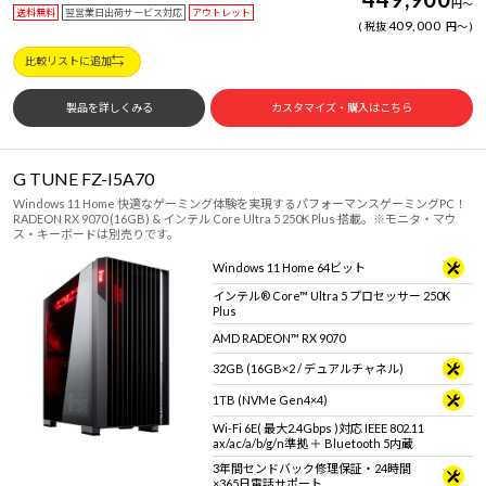
円
～
送料無料
翌営業日出荷サービス対応
アウトレット
409,000
税抜
円
～
比較リストに追加
製品を詳しくみる
カスタマイズ・購入はこちら
G TUNE FZ-I5A70
Windows 11 Home 快適なゲーミング体験を実現するパフォーマンスゲーミングPC！
RADEON RX 9070 (16GB) & インテル Core Ultra 5 250K Plus 搭載。※モニタ・マウ
ス・キーボードは別売りです。
Windows 11 Home 64ビット
インテル® Core™ Ultra 5 プロセッサー 250K
Plus
AMD RADEON™ RX 9070
32GB (16GB×2 / デュアルチャネル)
1TB (NVMe Gen4×4)
Wi-Fi 6E( 最大2.4Gbps )対応 IEEE 802.11
ax/ac/a/b/g/n準拠 ＋ Bluetooth 5内蔵
3年間センドバック修理保証・24時間
×365日電話サポート