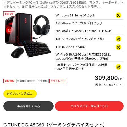
内容はゲーミングPC本体(GeForce RTX 5060Ti/16GB搭載)、マウス、キーボード、ヘ
ッドセット。周辺機器にもこだわりたい方にオススメのセットモデル。
NEW
Windows 11 Home 64ビット
AMD Ryzen™ 7 5700X プロセッサ
NVIDIA® GeForce RTX™ 5060 Ti (16GB)
16GB (8GB×2 / デュアルチャネル)
1TB (NVMe Gen4×4)
Wi-Fi 6E( 最大2.4Gbps )対応 IEEE 802.11
ax/ac/a/b/g/n準拠 ＋ Bluetooth 5内蔵
3年間センドバック修理保証・24時間
×365日電話サポート
309,800
円
～
送料無料
翌営業日出荷サービス対応
アウトレット
281,637
税抜
円
～
比較リストに追加
製品を詳しくみる
カスタマイズ・購入はこちら
G TUNE DG-A5G60（ゲーミングデバイスセット）