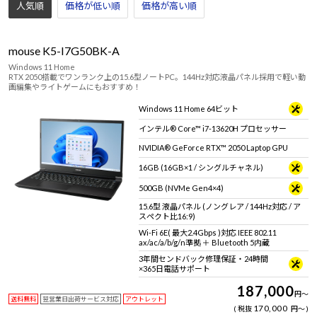
人気順
価格が低い順
価格が高い順
mouse K5-I7G50BK-A
Windows 11 Home
RTX 2050搭載でワンランク上の15.6型ノートPC。144Hz対応液晶パネル採用で軽い動
画編集やライトゲームにもおすすめ！
Windows 11 Home 64ビット
インテル® Core™ i7-13620H プロセッサー
NVIDIA® GeForce RTX™ 2050 Laptop GPU
16GB (16GB×1 / シングルチャネル)
500GB (NVMe Gen4×4)
15.6型 液晶パネル (ノングレア / 144Hz対応 / ア
スペクト比16:9)
Wi-Fi 6E( 最大2.4Gbps )対応 IEEE 802.11
ax/ac/a/b/g/n準拠 ＋ Bluetooth 5内蔵
3年間センドバック修理保証・24時間
×365日電話サポート
187,000
円
～
送料無料
翌営業日出荷サービス対応
アウトレット
170,000
税抜
円
～