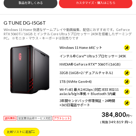
製品を詳しくみる
カスタマイズ・購入はこちら
G TUNE DG-I5G6T
Windows 11 Home 快適なゲームプレイや動画編集、配信におすすめです。GeForce
RTX 5060 Ti / 16GB とインテル Core Ultra 5 プロセッサー 245Kを搭載したゲーミング
PC。 ※モニタ・マウス・キーボードは別売りです
Windows 11 Home 64ビット
インテル® Core™ Ultra 5 プロセッサー 245K
NVIDIA® GeForce RTX™ 5060 Ti (16GB)
32GB (16GB×2 / デュアルチャネル)
1TB (NVMe Gen4×4)
Wi-Fi 6E( 最大2.4Gbps )対応 IEEE 802.11
ax/ac/a/b/g/n準拠 ＋ Bluetooth 5内蔵
3年間センドバック修理保証・24時間
×365日電話サポート
384,800
円
～
送料無料
翌営業日出荷サービス対応
アウトレット
349,819
税抜
円
～
比較リストに追加