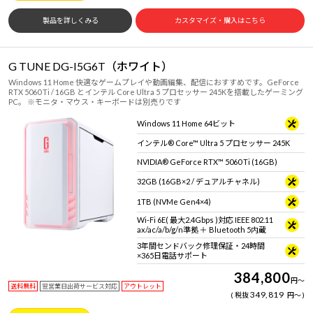
製品を詳しくみる
カスタマイズ・購入はこちら
G TUNE DG-I5G6T（ホワイト）
Windows 11 Home 快適なゲームプレイや動画編集、配信におすすめです。GeForce
RTX 5060 Ti / 16GB とインテル Core Ultra 5 プロセッサー 245Kを搭載したゲーミング
PC。 ※モニタ・マウス・キーボードは別売りです
Windows 11 Home 64ビット
インテル® Core™ Ultra 5 プロセッサー 245K
NVIDIA® GeForce RTX™ 5060 Ti (16GB)
32GB (16GB×2 / デュアルチャネル)
1TB (NVMe Gen4×4)
Wi-Fi 6E( 最大2.4Gbps )対応 IEEE 802.11
ax/ac/a/b/g/n準拠 ＋ Bluetooth 5内蔵
3年間センドバック修理保証・24時間
×365日電話サポート
384,800
円
～
送料無料
翌営業日出荷サービス対応
アウトレット
349,819
税抜
円
～