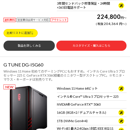
3年間センドバック修理保証・24時間
×365日電話サポート
224,800
円
～
送料無料
翌営業日出荷サービス対応
アウトレット
204,364
税抜
円
～
比較リストに追加
製品を詳しくみる
カスタマイズ・購入はこちら
G TUNE DG-I5G60
Windows 11 Home 初めてのゲーミングPCにもおすすめ。インテル Core Ultra 5 プロ
セッサー 225 と GeForce RTX 5060搭載のミニタワー型デスクトップPC。※モニタ・
マウス・キーボードは別売りです。
NEW
Windows 11 Home 64ビット
インテル® Core™ Ultra 5 プロセッサー 225
NVIDIA® GeForce RTX™ 5060
16GB (8GB×2 / デュアルチャネル)
1TB (NVMe Gen4×4)
Wi-Fi 6E( 最大2.4Gbps )対応 IEEE 802.11