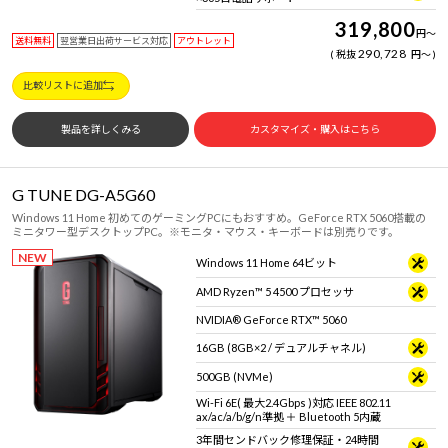
319,800
円
～
送料無料
翌営業日出荷サービス対応
アウトレット
290,728
税抜
円
～
比較リストに追加
製品を詳しくみる
カスタマイズ・購入はこちら
G TUNE DG-A5G60
Windows 11 Home 初めてのゲーミングPCにもおすすめ。GeForce RTX 5060搭載の
ミニタワー型デスクトップPC。※モニタ・マウス・キーボードは別売りです。
NEW
Windows 11 Home 64ビット
AMD Ryzen™ 5 4500 プロセッサ
NVIDIA® GeForce RTX™ 5060
16GB (8GB×2 / デュアルチャネル)
500GB (NVMe)
Wi-Fi 6E( 最大2.4Gbps )対応 IEEE 802.11
ax/ac/a/b/g/n準拠 ＋ Bluetooth 5内蔵
3年間センドバック修理保証・24時間