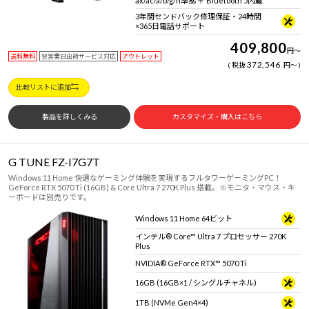
ax/ac/a/b/g/n準拠 ＋ Bluetooth 5内蔵
3年間センドバック修理保証・24時間
×365日電話サポート
409,800
円
～
送料無料
翌営業日出荷サービス対応
アウトレット
372,546
税抜
円
～
比較リストに追加
製品を詳しくみる
カスタマイズ・購入はこちら
G TUNE FZ-I7G7T
Windows 11 Home 快適なゲーミング体験を実現するフルタワーゲーミングPC！
GeForce RTX 5070 Ti (16GB) & Core Ultra 7 270K Plus 搭載。※モニタ・マウス・キ
ーボードは別売りです。
Windows 11 Home 64ビット
インテル® Core™ Ultra 7 プロセッサー 270K
Plus
NVIDIA® GeForce RTX™ 5070 Ti
16GB (16GB×1 / シングルチャネル)
1TB (NVMe Gen4×4)