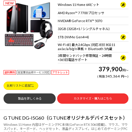
NEW
Windows 11 Home 64ビット
AMD Ryzen™ 7 7700 プロセッサ
NVIDIA® GeForce RTX™ 5070
32GB (32GB×1 / シングルチャネル)
1TB (NVMe Gen4×4)
Wi-Fi 6E( 最大2.4Gbps )対応 IEEE 802.11
ax/ac/a/b/g/n準拠 ＋ Bluetooth 5内蔵
3年間センドバック修理保証・24時間
×365日電話サポート
379,900
円
～
送料無料
翌営業日出荷サービス対応
アウトレット
345,364
税抜
円
～
比較リストに追加
製品を詳しくみる
カスタマイズ・購入はこちら
G TUNE DG-I5G60（G TUNEオリジナルデバイスセット）
Windows 11 Home 内容はゲーミングPC本体(GeForce RTX 5060搭載)、マウス、マウ
スパッド、キーボード、ヘッドセット、液晶ディスプレイ。はじめてのゲーミングPC