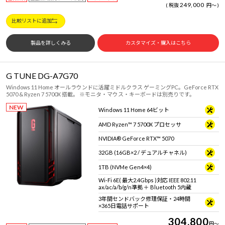
249,000
税抜
円
～
比較リストに追加
製品を詳しくみる
カスタマイズ・購入はこちら
G TUNE DG-A7G70
Windows 11 Home オールラウンドに活躍ミドルクラス ゲーミングPC。GeForce RTX
5070 & Ryzen 7 5700X 搭載。 ※モニタ・マウス・キーボードは別売りです。
NEW
Windows 11 Home 64ビット
AMD Ryzen™ 7 5700X プロセッサ
NVIDIA® GeForce RTX™ 5070
32GB (16GB×2 / デュアルチャネル)
1TB (NVMe Gen4×4)
Wi-Fi 6E( 最大2.4Gbps )対応 IEEE 802.11
ax/ac/a/b/g/n準拠 ＋ Bluetooth 5内蔵
3年間センドバック修理保証・24時間
×365日電話サポート
304,800
円
～