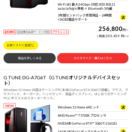
Wi-Fi 6E( 最大2.4Gbps )対応 IEEE 802.11
ax/ac/a/b/g/n準拠 ＋ Bluetooth 5内蔵
3年間センドバック修理保証・24時間
×365日電話サポート
256,800
円
～
送料無料
翌営業日出荷サービス対応
アウトレット
233,455
税抜
円
～
比較リストに追加
製品を詳しくみる
カスタマイズ・購入はこちら
G TUNE DG-A7G6T（G TUNEオリジナルデバイスセッ
ト）
Windows 11 Home 内容はゲーミングPC本体(GeForce RTX 5060 Ti搭載)、マウス、マ
ウスパッド、キーボード、ヘッドセット、液晶ディスプレイ。はじめてのゲーミング
PCにオススメのスターターセット。
NEW
Windows 11 Home 64ビット
AMD Ryzen™ 7 5700X プロセッサ
NVIDIA® GeForce RTX™ 5060 Ti (16GB)
16GB (8GB×2 / デュアルチャネル)