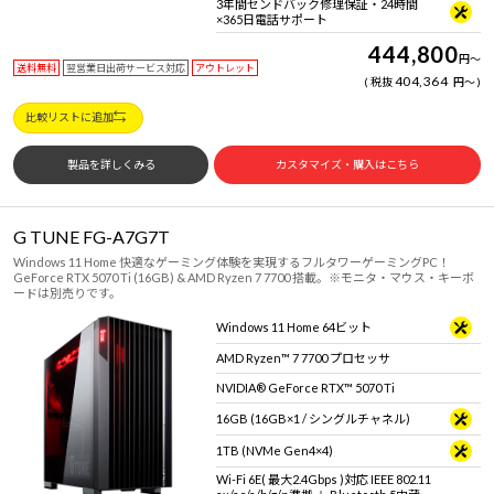
3年間センドバック修理保証・24時間
×365日電話サポート
444,800
円
～
送料無料
翌営業日出荷サービス対応
アウトレット
404,364
税抜
円
～
比較リストに追加
製品を詳しくみる
カスタマイズ・購入はこちら
G TUNE FG-A7G7T
Windows 11 Home 快適なゲーミング体験を実現するフルタワーゲーミングPC！
GeForce RTX 5070 Ti (16GB) & AMD Ryzen 7 7700 搭載。※モニタ・マウス・キーボ
ードは別売りです。
Windows 11 Home 64ビット
AMD Ryzen™ 7 7700 プロセッサ
NVIDIA® GeForce RTX™ 5070 Ti
16GB (16GB×1 / シングルチャネル)
1TB (NVMe Gen4×4)
Wi-Fi 6E( 最大2.4Gbps )対応 IEEE 802.11