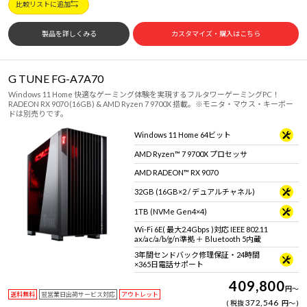
比較リストに追加
製品を詳しくみる
カスタマイズ・購入はこちら
G TUNE FG-A7A70
Windows 11 Home 快適なゲーミング体験を実現するフルタワーゲーミングPC！
RADEON RX 9070 (16GB) & AMD Ryzen 7 9700X 搭載。※モニタ・マウス・キーボー
ドは別売りです。
Windows 11 Home 64ビット
AMD Ryzen™ 7 9700X プロセッサ
AMD RADEON™ RX 9070
32GB (16GB×2 / デュアルチャネル)
1TB (NVMe Gen4×4)
Wi-Fi 6E( 最大2.4Gbps )対応 IEEE 802.11
ax/ac/a/b/g/n準拠 ＋ Bluetooth 5内蔵
3年間センドバック修理保証・24時間
×365日電話サポート
409,800
円
～
送料無料
翌営業日出荷サービス対応
アウトレット
372,546
税抜
円
～