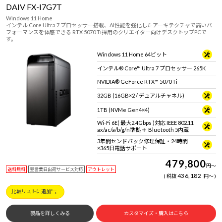
DAIV FX-I7G7T
Windows 11 Home
インテル Core Ultra 7 プロセッサー搭載、AI性能を強化したアーキテクチャで高いパ
フォーマンスを体感できる RTX 5070 Ti採用のクリエイター向けデスクトップPCで
す。
Windows 11 Home 64ビット
インテル® Core™ Ultra 7 プロセッサー 265K
NVIDIA® GeForce RTX™ 5070 Ti
32GB (16GB×2 / デュアルチャネル)
1TB (NVMe Gen4×4)
Wi-Fi 6E( 最大2.4Gbps )対応 IEEE 802.11
ax/ac/a/b/g/n準拠 ＋ Bluetooth 5内蔵
3年間センドバック修理保証・24時間
×365日電話サポート
479,800
円
～
送料無料
翌営業日出荷サービス対応
アウトレット
436,182
税抜
円
～
比較リストに追加
製品を詳しくみる
カスタマイズ・購入はこちら