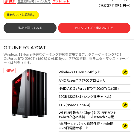
送料無料
翌営業日出荷サービス対応
アウトレット
277,091
税抜
円
～
比較リストに追加
製品を詳しくみる
カスタマイズ・購入はこちら
G TUNE FG-A7G6T
Windows 11 Home 快適なゲーミング体験を実現するフルタワーゲーミングPC！
GeForce RTX 5060 Ti (16GB) & AMD Ryzen 7 7700 搭載。※モニタ・マウス・キーボ
ードは別売りです。
NEW
Windows 11 Home 64ビット
AMD Ryzen™ 7 7700 プロセッサ
NVIDIA® GeForce RTX™ 5060 Ti (16GB)
32GB (32GB×1 / シングルチャネル)
1TB (NVMe Gen4×4)
Wi-Fi 6E( 最大2.4Gbps )対応 IEEE 802.11
ax/ac/a/b/g/n準拠 ＋ Bluetooth 5内蔵
3年間センドバック修理保証・24時間
×365日電話サポート