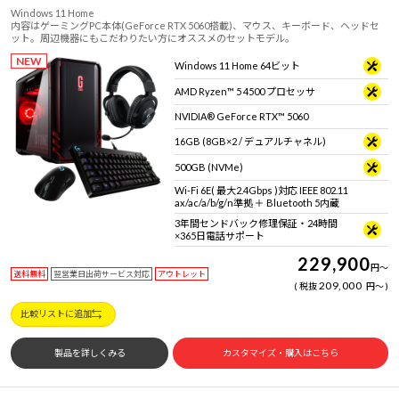
Windows 11 Home
内容はゲーミングPC本体(GeForce RTX 5060搭載)、マウス、キーボード、ヘッドセ
ット。周辺機器にもこだわりたい方にオススメのセットモデル。
NEW
Windows 11 Home 64ビット
AMD Ryzen™ 5 4500 プロセッサ
NVIDIA® GeForce RTX™ 5060
16GB (8GB×2 / デュアルチャネル)
500GB (NVMe)
Wi-Fi 6E( 最大2.4Gbps )対応 IEEE 802.11
ax/ac/a/b/g/n準拠 ＋ Bluetooth 5内蔵
3年間センドバック修理保証・24時間
×365日電話サポート
229,900
円
～
送料無料
翌営業日出荷サービス対応
アウトレット
209,000
税抜
円
～
比較リストに追加
製品を詳しくみる
カスタマイズ・購入はこちら