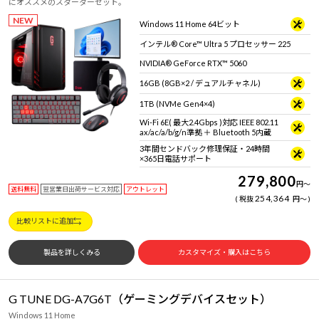
にオススメのスターターセット。
NEW
Windows 11 Home 64ビット
インテル® Core™ Ultra 5 プロセッサー 225
NVIDIA® GeForce RTX™ 5060
16GB (8GB×2 / デュアルチャネル)
1TB (NVMe Gen4×4)
Wi-Fi 6E( 最大2.4Gbps )対応 IEEE 802.11
ax/ac/a/b/g/n準拠 ＋ Bluetooth 5内蔵
3年間センドバック修理保証・24時間
×365日電話サポート
279,800
円
～
送料無料
翌営業日出荷サービス対応
アウトレット
254,364
税抜
円
～
比較リストに追加
製品を詳しくみる
カスタマイズ・購入はこちら
G TUNE DG-A7G6T（ゲーミングデバイスセット）
Windows 11 Home