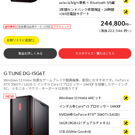
ax/ac/a/b/g/n準拠 ＋ Bluetooth 5内蔵
3年間センドバック修理保証・24時間
×365日電話サポート
244,800
円
～
送料無料
翌営業日出荷サービス対応
アウトレット
222,546
税抜
円
～
比較リストに追加
製品を詳しくみる
カスタマイズ・購入はこちら
G TUNE DG-I5G6T
Windows 11 Home 快適なゲームプレイや動画編集、配信におすすめです。GeForce
RTX 5060 Ti / 16GB と インテル Core i5 プロセッサー 14400F を搭載したゲーミング
PC。 ※モニタ・マウス・キーボードは別売りです
NEW
Windows 11 Home 64ビット
インテル® Core™ i5 プロセッサー 14400F
NVIDIA® GeForce RTX™ 5060 Ti (16GB)
16GB (8GB×2 / デュアルチャネル)
1TB (NVMe Gen4×4)