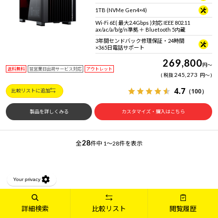
1TB (NVMe Gen4×4)
Wi-Fi 6E( 最大2.4Gbps )対応 IEEE 802.11
ax/ac/a/b/g/n準拠 ＋ Bluetooth 5内蔵
3年間センドバック修理保証・24時間
×365日電話サポート
269,800
円
～
送料無料
翌営業日出荷サービス対応
アウトレット
245,273
税抜
円
～
4.7
（100）
比較リストに追加
製品を詳しくみる
カスタマイズ・購入はこちら
28
全
件中
1～28件を表示
アウトレットパソコンはココがお得＆安心！
詳細検索
比較リスト
閲覧履歴