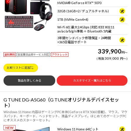
NVIDIA® GeForce RTX™ 5070
32GB (16GB×2 / デュアルチャネル)
1TB (NVMe Gen4×4)
Wi-Fi 6E( 最大2.4Gbps )対応 IEEE 802.11
ax/ac/a/b/g/n準拠 ＋ Bluetooth 5内蔵
3年間センドバック修理保証・24時間
×365日電話サポート
339,900
円
～
送料無料
翌営業日出荷サービス対応
アウトレット
309,000
税抜
円
～
比較リストに追加
製品を詳しくみる
カスタマイズ・購入はこちら
G TUNE DG-A5G60（G TUNEオリジナルデバイスセッ
ト）
Windows 11 Home 内容はゲーミングPC本体(GeForce RTX 5060 搭載)、マウス、マウ
スパッド、キーボード、ヘッドセット、液晶ディスプレイ。はじめてのゲーミングPC
にオススメのスターターセット。
NEW
Windows 11 Home 64ビット