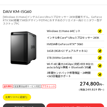
DAIV KM-I5G60
[Windows 11 Home]インテルCore Ultra 5 プロセッサー 245K搭載モデル。GeForce
RTX 5060搭載でWEBデザインやDTMにおすすめのクリエイター向けミニタワー型デ
スクトップPC
Windows 11 Home 64ビット
インテル® Core™ Ultra 5 プロセッサー 245K
NVIDIA® GeForce RTX™ 5060
16GB (8GB×2 / デュアルチャネル)
1TB (NVMe Gen4×4)
Wi-Fi 6E( 最大2.4Gbps )対応 IEEE 802.11
ax/ac/a/b/g/n準拠 ＋ Bluetooth 5内蔵
3年間センドバック修理保証・24時間
×365日電話サポート
274,800
円
～
送料無料
翌営業日出荷サービス対応
アウトレット
249,819
税抜
円
～
比較リストに追加