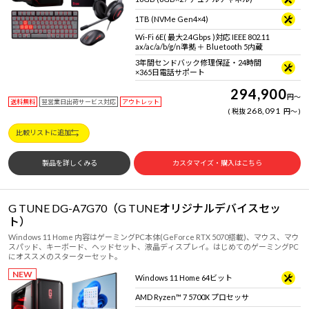
1TB (NVMe Gen4×4)
Wi-Fi 6E( 最大2.4Gbps )対応 IEEE 802.11
ax/ac/a/b/g/n準拠 ＋ Bluetooth 5内蔵
3年間センドバック修理保証・24時間
×365日電話サポート
294,900
円
～
送料無料
翌営業日出荷サービス対応
アウトレット
268,091
税抜
円
～
比較リストに追加
製品を詳しくみる
カスタマイズ・購入はこちら
G TUNE DG-A7G70（G TUNEオリジナルデバイスセッ
ト）
Windows 11 Home 内容はゲーミングPC本体(GeForce RTX 5070搭載)、マウス、マウ
スパッド、キーボード、ヘッドセット、液晶ディスプレイ。はじめてのゲーミングPC
にオススメのスターターセット。
NEW
Windows 11 Home 64ビット
AMD Ryzen™ 7 5700X プロセッサ