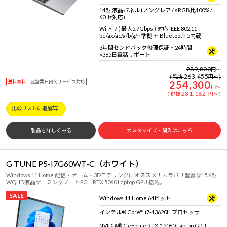
14型 液晶パネル (ノングレア / sRGB比100% /
60Hz対応)
Wi-Fi 7 ( 最大5.7Gbps ) 対応 IEEE 802.11
be/ax/ac/a/b/g/n準拠 ＋ Bluetooth 5内蔵
3年間センドバック修理保証・24時間
×365日電話サポート
289,800
円
～
263,455
税抜
円
～
送料無料
翌営業日出荷サービス対応
254,300
円
～
231,182
税抜
円
～
比較リストに追加
製品を詳しくみる
カスタマイズ・購入はこちら
G TUNE P5-I7G60WT-C（ホワイト）
Windows 11 Home 配信・ゲーム・3Dモデリングにオススメ！カラバリ豊富な15.6型
WQHD液晶ゲーミングノートPC！RTX 5060 Laptop GPU 搭載。
SALE
Windows 11 Home 64ビット
インテル® Core™ i7-13620H プロセッサー
NVIDIA® GeForce RTX™ 5060 Laptop GPU