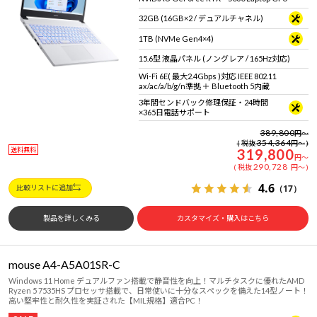
32GB (16GB×2 / デュアルチャネル)
1TB (NVMe Gen4×4)
15.6型 液晶パネル (ノングレア / 165Hz対応)
Wi-Fi 6E( 最大2.4Gbps )対応 IEEE 802.11
ax/ac/a/b/g/n準拠 ＋ Bluetooth 5内蔵
3年間センドバック修理保証・24時間
×365日電話サポート
389,800
円
～
354,364
税抜
円
～
送料無料
319,800
円
～
290,728
税抜
円
～
4.6
（17）
比較リストに追加
製品を詳しくみる
カスタマイズ・購入はこちら
mouse A4-A5A01SR-C
Windows 11 Home デュアルファン搭載で静音性を向上！マルチタスクに優れたAMD
Ryzen 5 7535HS プロセッサ搭載で、日常使いに十分なスペックを備えた14型ノート！
高い堅牢性と耐久性を実証された【MIL規格】適合PC！