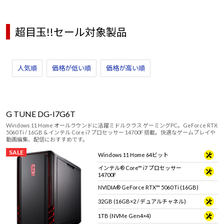
超目玉!!セール対象製品
人気順
価格が低い順
価格が高い順
G TUNE DG-I7G6T
Windows 11 Home オールラウンドに活躍ミドルクラス ゲーミングPC。GeForce RTX
5060 Ti / 16GB & インテル Core i7 プロセッサー 14700F 搭載。快適なゲームプレイや
動画編集、配信におすすめです。
SALE
Windows 11 Home 64ビット
インテル® Core™ i7 プロセッサー
14700F
NVIDIA® GeForce RTX™ 5060 Ti (16GB)
32GB (16GB×2 / デュアルチャネル)
1TB (NVMe Gen4×4)