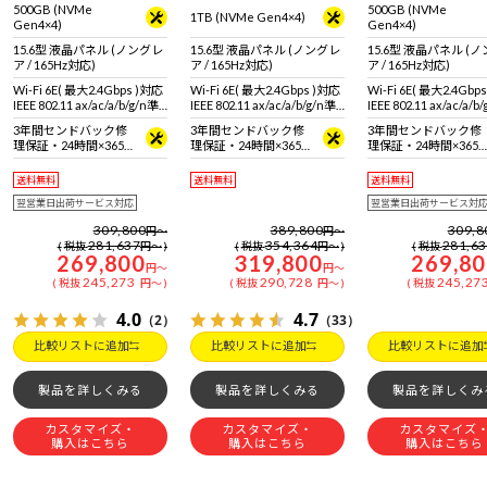
500GB (NVMe
500GB (NVMe
1TB (NVMe Gen4×4)
Gen4×4)
Gen4×4)
15.6型 液晶パネル (ノングレ
15.6型 液晶パネル (ノングレ
15.6型 液晶パネル (
ア / 165Hz対応)
ア / 165Hz対応)
ア / 165Hz対応)
Wi-Fi 6E( 最大2.4Gbps )対応
Wi-Fi 6E( 最大2.4Gbps )対応
Wi-Fi 6E( 最大2.4Gbp
IEEE 802.11 ax/ac/a/b/g/n準
IEEE 802.11 ax/ac/a/b/g/n準
IEEE 802.11 ax/ac/a/b
拠 ＋ Bluetooth 5内蔵
拠 ＋ Bluetooth 5内蔵
拠 ＋ Bluetooth 5内蔵
3年間センドバック修
3年間センドバック修
3年間センドバック修
理保証・24時間×365
理保証・24時間×365
理保証・24時間×365
日電話サポート
日電話サポート
日電話サポート
送料無料
送料無料
送料無料
翌営業日出荷サービス対応
翌営業日出荷サービス対
309,800
389,800
309,8
円
～
円
～
281,637
354,364
281,6
税抜
円
～
税抜
円
～
税抜
269,800
319,800
269,8
円
～
円
～
245,273
290,728
245,27
税抜
円
～
税抜
円
～
税抜
4.0
4.7
（2）
（33）
比較リストに追加
比較リストに追加
比較リストに追加
製品を詳しくみる
製品を詳しくみる
製品を詳しくみ
カスタマイズ・
カスタマイズ・
カスタマイズ
購入はこちら
購入はこちら
購入はこちら