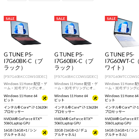
SALE
SALE
SALE
G TUNE P5-
G TUNE P5-
G TUNE P5-
I7G60BK-C（ブ
I7G60BK-C（ブ
I7G60WT-C
ラック）
ラック）
ワイト）
[P5I7G60BKCCDW103DEC]
[P5I7G60BKCCDW102DEC]
[P5I7G60WTCCDW10
Windows 11 Home 配信・ゲ
Windows 11 Home 配信・ゲ
Windows 11 Home
ーム・3Dモデリングにオス
ーム・3Dモデリングにオス
ーム・3Dモデリング
スメ！カラバリ豊富な15.6型
スメ！カラバリ豊富な15.6型
スメ！カラバリ豊富な1
Windows 11 Home 64
Windows 11 Home 64
Windows 11 Home 64
WQHD液晶ゲーミングノー
WQHD液晶ゲーミングノー
WQHD液晶ゲーミン
ビット
ビット
ビット
トPC！RTX 5060 Laptop
トPC！RTX 5060 Laptop
トPC！RTX 5060 Lapt
GPU 搭載。
GPU 搭載。
GPU 搭載。
インテル® Core™ i7-13620H
インテル® Core™ i7-13620H
インテル® Core™ i7-1
プロセッサー
プロセッサー
プロセッサー
NVIDIA® GeForce RTX™
NVIDIA® GeForce RTX™
NVIDIA® GeForce R
5060 Laptop GPU
5060 Laptop GPU
5060 Laptop GPU
16GB (16GB×1 / シン
32GB (16GB×2 / デュ
16GB (16GB×1 / シン
グルチャネル)
アルチャネル)
グルチャネル)