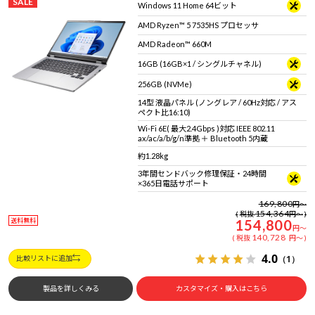
SALE
Windows 11 Home 64ビット
AMD Ryzen™ 5 7535HS プロセッサ
AMD Radeon™ 660M
16GB (16GB×1 / シングルチャネル)
256GB (NVMe)
14型 液晶パネル (ノングレア / 60Hz対応 / アス
ペクト比16:10)
Wi-Fi 6E( 最大2.4Gbps )対応 IEEE 802.11
ax/ac/a/b/g/n準拠 ＋ Bluetooth 5内蔵
約1.28kg
3年間センドバック修理保証・24時間
×365日電話サポート
169,800
円
～
154,364
税抜
円
～
送料無料
154,800
円
～
140,728
税抜
円
～
4.0
（1）
比較リストに追加
製品を詳しくみる
カスタマイズ・購入はこちら