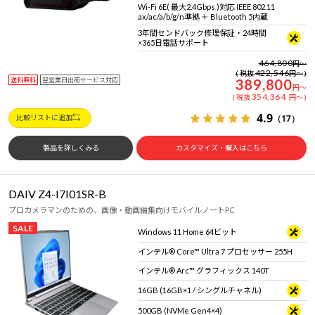
Wi-Fi 6E( 最大2.4Gbps )対応 IEEE 802.11
ax/ac/a/b/g/n準拠 ＋ Bluetooth 5内蔵
3年間センドバック修理保証・24時間
×365日電話サポート
464,800
円
～
422,546
税抜
円
～
送料無料
翌営業日出荷サービス対応
389,800
円
～
354,364
税抜
円
～
4.9
（17）
比較リストに追加
製品を詳しくみる
カスタマイズ・購入はこちら
DAIV Z4-I7I01SR-B
プロカメラマンのための、画像・動画編集向けモバイルノートPC
SALE
Windows 11 Home 64ビット
インテル® Core™ Ultra 7 プロセッサー 255H
インテル® Arc™ グラフィックス 140T
16GB (16GB×1 / シングルチャネル)
500GB (NVMe Gen4×4)