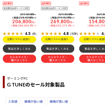
送料無料
送料無料
送料無料
翌営業日出荷サービス対応
翌営業日出荷サービス対応
239,800
329,800
169,8
円
～
円
～
218,000
299,819
154,3
税抜
円
～
税抜
円
～
税抜
206,800
269,800
154,8
円
～
円
～
188,000
245,273
140,72
税抜
円
～
税抜
円
～
税抜
4.5
4.8
4
（8）
（129）
比較リストに追加
比較リストに追加
比較リストに追加
製品を詳しくみる
製品を詳しくみる
製品を詳しくみ
カスタマイズ・
カスタマイズ・
カスタマイズ
購入はこちら
購入はこちら
購入はこちら
ゲーミングPC
G TUNEのセール対象製品
人気順
価格が低い順
価格が高い順