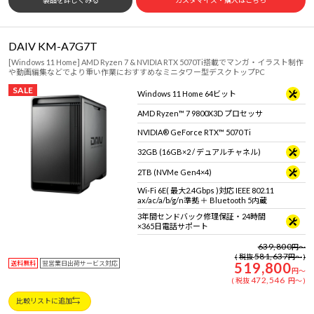
製品を詳しくみる
カスタマイズ・購入はこちら
DAIV KM-A7G7T
[Windows 11 Home] AMD Ryzen 7 & NVIDIA RTX 5070Ti搭載でマンガ・イラスト制作
や動画編集などでより重い作業におすすめなミニタワー型デスクトップPC
SALE
Windows 11 Home 64ビット
AMD Ryzen™ 7 9800X3D プロセッサ
NVIDIA® GeForce RTX™ 5070 Ti
32GB (16GB×2 / デュアルチャネル)
2TB (NVMe Gen4×4)
Wi-Fi 6E( 最大2.4Gbps )対応 IEEE 802.11
ax/ac/a/b/g/n準拠 ＋ Bluetooth 5内蔵
3年間センドバック修理保証・24時間
×365日電話サポート
639,800
円
～
581,637
税抜
円
～
送料無料
翌営業日出荷サービス対応
519,800
円
～
472,546
税抜
円
～
比較リストに追加