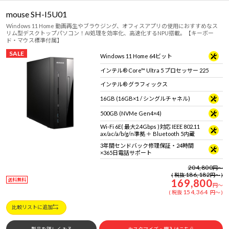
mouse SH-I5U01
Windows 11 Home 動画再生やブラウジング、オフィスアプリの使用におすすめなス
リム型デスクトップパソコン！AI処理を効率化、高速化するNPU搭載。【キーボー
ド・マウス標準付属】
SALE
Windows 11 Home 64ビット
インテル® Core™ Ultra 5 プロセッサー 225
インテル® グラフィックス
16GB (16GB×1 / シングルチャネル)
500GB (NVMe Gen4×4)
Wi-Fi 6E( 最大2.4Gbps )対応 IEEE 802.11
ax/ac/a/b/g/n準拠 ＋ Bluetooth 5内蔵
3年間センドバック修理保証・24時間
×365日電話サポート
204,800
円
～
186,182
税抜
円
～
送料無料
169,800
円
～
154,364
税抜
円
～
比較リストに追加