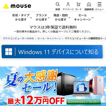
検索
マイページ
カート
店舗情報
メニュー
形状・タイプ
ブランド
用途・目的
セール
から探す
から探す
から探す
キャンペーン
マウスは3年保証で送料無料
形状・タイプから探す をすべてみる
mouse
一般向けパソコン
セール・キャンペーン
一部対象外の製品あり。詳しくは製品ページにてご確認ください。
マウスコンピューターHOME
セール・キャンペーン
マウスコンピューターの期間限定セー
デスクトップPC
G TUNE
ゲーミングPC・ゲーム向けパソコン
期間限定セール
人気モデルが期間限定・お買
ノートPC
NEXTGEAR
クリエイティブ向け
アウトレットパソコン
すべて新品の旧モデル製品な
タブレット
DAIV
ビジネス向けパソコン
おすすめ目玉パソコン
サーバー
MousePro
学習向けパソコン
今イチオシのパソコンをピッ
ワークステーション
iiyama
スペック/パーツ別
Windows 11
|
Copilot+ PC
Windows 11
|
Copilot+ PC
ディスプレイ
AIおすすめパソコン