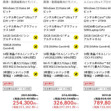
画像・動画編集向けモバイ
画像・動画編集向けモバイ
ル Core Ultra 9 プ
ルノートPC
ルノートPC
ー 275HXとRTX 5090 L
Windows 11 Home 64
Windows 11 Home 64
Windows 11 Home 64
GPUを搭載したモデル
ビット
ビット
ビット
モデルやVRのレンダ
におすすめなフラグシ
インテル® Core™ Ultra 7 プ
インテル® Core™ Ultra 7 プ
インテル® Core™ Ultr
ノートPC
ロセッサー 255H
ロセッサー 255H
ロセッサー 275HX
インテル® Arc™ グラフィッ
インテル® Arc™ グラフィッ
NVIDIA® GeForce R
クス 140T
クス 140T
5090 Laptop GPU
16GB (16GB×1 / シン
32GB (16GB×2 / デュ
32GB (16GB×2 / デュ
グルチャネル)
アルチャネル)
アルチャネル)
500GB (NVMe
1TB (NVMe Gen4×4)
2TB (NVMe Gen4×4)
Gen4×4)
14型 液晶パネル (ノングレア
14型 液晶パネル (ノングレア
18型 液晶パネル (ノ
/ sRGB比100% / 60Hz対応)
/ sRGB比100% / 60Hz対応)
/ DCI-P3 100％)
Wi-Fi 7 ( 最大5.7Gbps ) 対応
Wi-Fi 7 ( 最大5.7Gbps ) 対応
インテル® Killer™ BE
IEEE 802.11 be/ax/ac/a/b/g/n
IEEE 802.11 be/ax/ac/a/b/g/n
Wi-Fi 7 ( 最大5.7Gbps
準拠 ＋ Bluetooth 5内蔵
準拠 ＋ Bluetooth 5内蔵
IEEE 802.11 be/ax/ac/a
3年間センドバック修
3年間センドバック修
3年間センドバック修
準拠 ＋ Bluetooth 5
理保証・24時間×365
理保証・24時間×365
理保証・24時間×365
日電話サポート
日電話サポート
日電話サポート
送料無料
送料無料
送料無料
翌営業日出荷サービス対応
翌営業日出荷サービス対応
翌営業日出荷サービス対
289,800
376,800
899,8
円
～
円
～
263,455
342,546
818,0
税抜
円
～
税抜
円
～
税抜
254,300
326,800
789,8
円
～
円
～
231,182
297,091
718,00
税抜
円
～
税抜
円
～
税抜