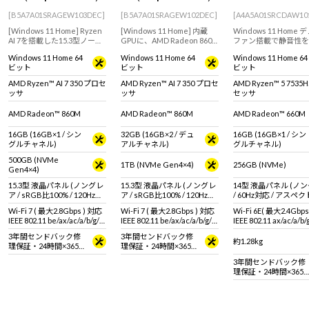
[B5A7A01SRAGEW103DEC]
[B5A7A01SRAGEW102DEC]
[A4A5A01SRCDAW10
[Windows 11 Home] Ryzen
[Windows 11 Home] 内蔵
Windows 11 Home
AI 7を搭載した15.3型ノート
GPUに、AMD Radeon 860M
ファン搭載で静音性を
パソコン。画像編集などのク
を搭載したモデル。ライト
上！マルチタスクに優
Windows 11 Home 64
Windows 11 Home 64
Windows 11 Home 64
リエイティブにもおすすめ
ゲーマーにもおすすめの15.3
AMD Ryzen 5 7535H
ビット
ビット
ビット
なモデル！
型ノートパソコン！
ッサ搭載で、日常使い
分なスペックを備えた
AMD Ryzen™ AI 7 350 プロセ
AMD Ryzen™ AI 7 350 プロセ
AMD Ryzen™ 5 7535
ノート！高い堅牢性と
ッサ
ッサ
セッサ
性を実証された【MIL
適合PC！
AMD Radeon™ 860M
AMD Radeon™ 860M
AMD Radeon™ 660M
16GB (16GB×1 / シン
32GB (16GB×2 / デュ
16GB (16GB×1 / シン
グルチャネル)
アルチャネル)
グルチャネル)
500GB (NVMe
1TB (NVMe Gen4×4)
256GB (NVMe)
Gen4×4)
15.3型 液晶パネル (ノングレ
15.3型 液晶パネル (ノングレ
14型 液晶パネル (ノ
ア / sRGB比100% / 120Hz対
ア / sRGB比100% / 120Hz対
/ 60Hz対応 / アスペ
応)
応)
16:10)
Wi-Fi 7 ( 最大2.8Gbps ) 対応
Wi-Fi 7 ( 最大2.8Gbps ) 対応
Wi-Fi 6E( 最大2.4Gbp
IEEE 802.11 be/ax/ac/a/b/g/n
IEEE 802.11 be/ax/ac/a/b/g/n
IEEE 802.11 ax/ac/a/b
準拠 ＋ Bluetooth 5内蔵
準拠 ＋ Bluetooth 5内蔵
拠 ＋ Bluetooth 5内蔵
3年間センドバック修
3年間センドバック修
約1.28kg
理保証・24時間×365
理保証・24時間×365
日電話サポート
日電話サポート
3年間センドバック修
理保証・24時間×365
日電話サポート