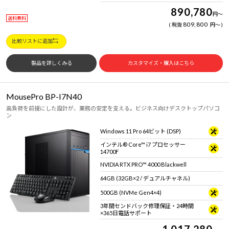
890,780
円
～
送料無料
809,800
税抜
円
～
比較リストに追加
製品を詳しくみる
カスタマイズ・購入はこちら
MousePro BP-I7N40
高負荷を前提にした設計が、業務の安定を支える。ビジネス向けデスクトップパソコ
ン
Windows 11 Pro 64ビット (DSP)
インテル® Core™ i7 プロセッサー
14700F
NVIDIA RTX PRO™ 4000 Blackwell
64GB (32GB×2 / デュアルチャネル)
500GB (NVMe Gen4×4)
3年間センドバック修理保証・24時間
×365日電話サポート