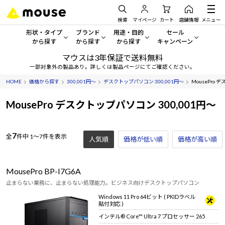
検索
マイページ
カート
店舗情報
メニュー
形状・タイプ
ブランド
用途・目的
セール
から探す
から探す
から探す
キャンペーン
マウスは3年保証で送料無料
形状・タイプから探す をすべてみる
mouse
一般向けパソコン
セール・キャンペーン
一部対象外の製品あり。詳しくは製品ページにてご確認ください。
HOME
価格から探す
300,001円～
デスクトップパソコン 300,001円～
MousePro 
デスクトップPC
G TUNE
ゲーミングPC・ゲーム向けパソコン
期間限定セール
人気モデルが期間限定・お買
MousePro デスクトップパソコン 300,001円～
ノートPC
NEXTGEAR
クリエイティブ向け
アウトレットパソコン
すべて新品の旧モデル製品な
タブレット
DAIV
ビジネス向けパソコン
7
全
件中
1～7件を表示
人気順
価格が低い順
価格が高い順
おすすめ目玉パソコン
サーバー
MousePro
学習向けパソコン
今イチオシのパソコンをピッ
MousePro BP-I7G6A
ワークステーション
iiyama
スペック/パーツ別
止まらない業務に、止まらない処理能力。ビジネス向けデスクトップパソコン
Windows 11
|
Copilot+ PC
Windows 11 Pro 64ビット ( PKIDラベル
貼付対応 )
Windows 11
|
Copilot+ PC
ディスプレイ
AIおすすめパソコン
インテル® Core™ Ultra 7 プロセッサー 265