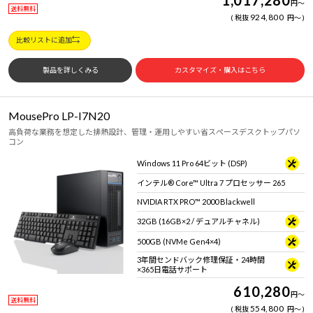
1,017,280
円
～
送料無料
924,800
税抜
円
～
比較リストに追加
製品を詳しくみる
カスタマイズ・購入はこちら
MousePro LP-I7N20
高負荷な業務を想定した排熱設計、管理・運用しやすい省スペースデスクトップパソ
コン
Windows 11 Pro 64ビット (DSP)
インテル® Core™ Ultra 7 プロセッサー 265
NVIDIA RTX PRO™ 2000 Blackwell
32GB (16GB×2 / デュアルチャネル)
500GB (NVMe Gen4×4)
3年間センドバック修理保証・24時間
×365日電話サポート
610,280
円
～
送料無料
554,800
税抜
円
～