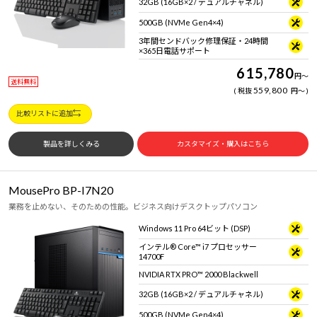
32GB (16GB×2 / デュアルチャネル)
500GB (NVMe Gen4×4)
3年間センドバック修理保証・24時間
×365日電話サポート
615,780
円
～
送料無料
559,800
税抜
円
～
比較リストに追加
製品を詳しくみる
カスタマイズ・購入はこちら
MousePro BP-I7N20
業務を止めない、そのための性能。ビジネス向けデスクトップパソコン
Windows 11 Pro 64ビット (DSP)
インテル® Core™ i7 プロセッサー
14700F
NVIDIA RTX PRO™ 2000 Blackwell
32GB (16GB×2 / デュアルチャネル)
500GB (NVMe Gen4×4)