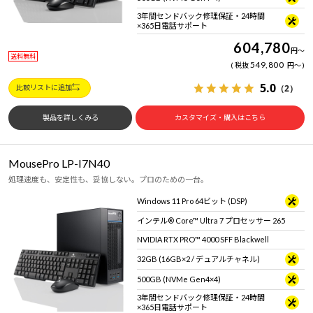
3年間センドバック修理保証・24時間
×365日電話サポート
604,780
円
～
送料無料
549,800
税抜
円
～
5.0
（2）
比較リストに追加
製品を詳しくみる
カスタマイズ・購入はこちら
MousePro LP-I7N40
処理速度も、安定性も、妥協しない。プロのための一台。
Windows 11 Pro 64ビット (DSP)
インテル® Core™ Ultra 7 プロセッサー 265
NVIDIA RTX PRO™ 4000 SFF Blackwell
32GB (16GB×2 / デュアルチャネル)
500GB (NVMe Gen4×4)
3年間センドバック修理保証・24時間
×365日電話サポート