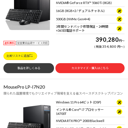
Windows 11
|
Copilot+ PC
Windows 11
|
Copilot+ PC
NVIDIA® GeForce RTX™ 5060 Ti (8GB)
16GB (8GB×2 / デュアルチャネル)
500GB (NVMe Gen4×4)
3年間センドバック修理保証・24時間
×365日電話サポート
390,280
円
～
送料無料
翌営業日出荷サービス対応
354,800
税抜
円
～
比較リストに追加
製品を詳しくみる
カスタマイズ・購入はこちら
MousePro LP-I7N20
限られた設置環境でもクリエイティブ現場を支える省スペースデスクトップパソコン
Windows 11 Pro 64ビット (DSP)
インテル® Core™ i7 プロセッサー
14700T
NVIDIA RTX PRO™ 2000 Blackwell