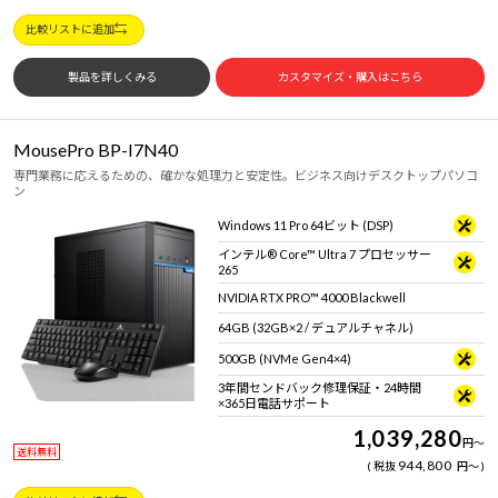
比較リストに追加
製品を詳しくみる
カスタマイズ・購入はこちら
MousePro BP-I7N40
専門業務に応えるための、確かな処理力と安定性。ビジネス向けデスクトップパソコ
ン
Windows 11 Pro 64ビット (DSP)
インテル® Core™ Ultra 7 プロセッサー
265
NVIDIA RTX PRO™ 4000 Blackwell
64GB (32GB×2 / デュアルチャネル)
500GB (NVMe Gen4×4)
3年間センドバック修理保証・24時間
×365日電話サポート
1,039,280
円
～
送料無料
944,800
税抜
円
～