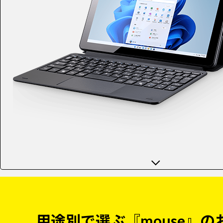
用途別で選ぶ『mouse』の