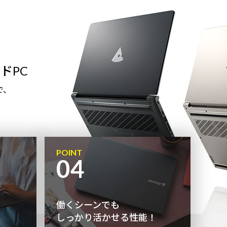
ドPC
で、
POINT
04
働くシーンでも
しっかり活かせる性能！