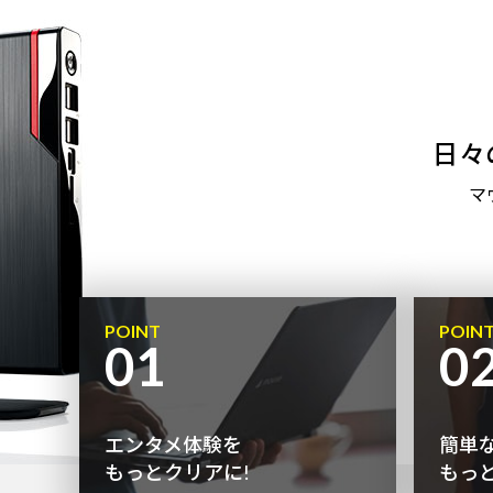
日々
マ
POINT
POIN
01
0
エンタメ体験を
簡単
もっとクリアに!
もっ