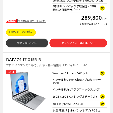
be/ax/ac/a/b/g/n準拠 ＋ Bluetooth 5内蔵
3年間センドバック修理保証・24時
間×365日電話サポート
289,800
円
～
送料無料
翌営業日出荷サービス対応
263,455
税抜
円
～
比較リストに追加
製品を詳しくみる
カスタマイズ・購入はこちら
DAIV Z4-I7I01SR-B
プロカメラマンのための、画像・動画編集向けモバイルノートPC
SALE
Windows 11 Home 64ビット
インテル® Core™ Ultra 7 プロセッサー
255H
インテル® Arc™ グラフィックス 140T
16GB (16GB×1 / シングルチャネル)
500GB (NVMe Gen4×4)
14型 液晶パネル (ノングレア / sRGB比