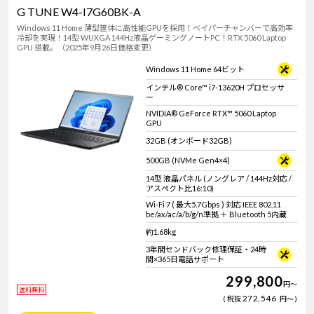
G TUNE W4-I7G60BK-A
Windows 11 Home 薄型筐体に高性能GPUを採用！ベイパーチャンバーで高効率
冷却を実現！14型 WUXGA 144Hz液晶ゲーミングノートPC！RTX 5060 Laptop
GPU 搭載。（2025年9月26日価格変更）
Windows 11 Home 64ビット
インテル® Core™ i7-13620H プロセッサ
ー
NVIDIA® GeForce RTX™ 5060 Laptop
GPU
32GB (オンボード32GB)
500GB (NVMe Gen4×4)
14型 液晶パネル (ノングレア / 144Hz対応 /
アスペクト比16:10)
Wi-Fi 7 ( 最大5.7Gbps ) 対応 IEEE 802.11
be/ax/ac/a/b/g/n準拠 ＋ Bluetooth 5内蔵
約1.68kg
3年間センドバック修理保証・24時
間×365日電話サポート
299,800
円
～
送料無料
272,546
税抜
円
～