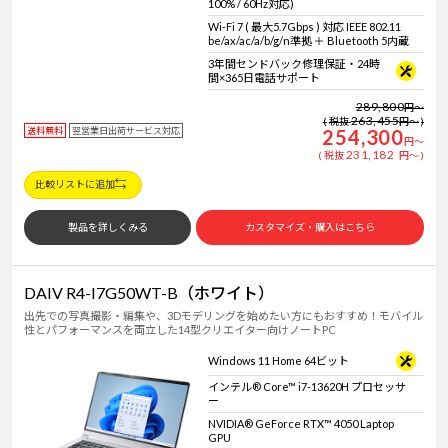
100% / 60Hz対応)
Wi-Fi 7 ( 最大5.7Gbps ) 対応 IEEE 802.11
be/ax/ac/a/b/g/n準拠 ＋ Bluetooth 5内蔵
3年間センドバック修理保証・24時
間×365日電話サポート
289,800
円
～
263,455
税抜
円
～
送料無料
翌営業日出荷サービス対応
254,300
円
～
231,182
税抜
円
～
比較リストに追加
製品を詳しくみる
カスタマイズ・購入はこちら
DAIV R4-I7G50WT-B（ホワイト）
出先での写真撮影・編集や、3Dモデリングを始めたい方にもおすすめ！モバイル
性とパフォーマンスを両立した14型クリエイター向けノートPC
Windows 11 Home 64ビット
インテル® Core™ i7-13620H プロセッサ
ー
NVIDIA® GeForce RTX™ 4050 Laptop
GPU