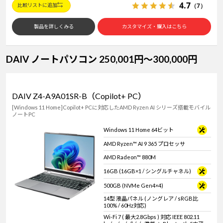
4.7
（7）
比較リストに追加
製品を詳しくみる
カスタマイズ・購入はこちら
DAIV ノートパソコン 250,001円～300,000円
DAIV Z4-A9A01SR-B（Copilot+ PC）
[Windows 11 Home]Copilot+ PCに対応したAMD Ryzen AI シリーズ搭載モバイル
ノートPC
Windows 11 Home 64ビット
AMD Ryzen™ AI 9 365 プロセッサ
AMD Radeon™ 880M
16GB (16GB×1 / シングルチャネル)
500GB (NVMe Gen4×4)
14型 液晶パネル (ノングレア / sRGB比
100% / 60Hz対応)
Wi-Fi 7 ( 最大2.8Gbps ) 対応 IEEE 802.11