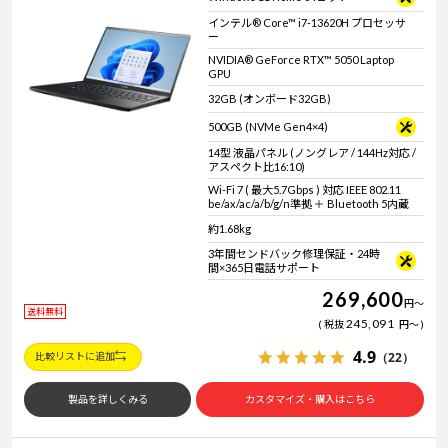
インテル® Core™ i7-13620H プロセッサ
ー
NVIDIA® GeForce RTX™ 5050 Laptop
GPU
32GB (オンボード32GB)
500GB (NVMe Gen4×4)
14型 液晶パネル (ノングレア / 144Hz対応 /
アスペクト比16:10)
Wi-Fi 7 ( 最大5.7Gbps ) 対応 IEEE 802.11
be/ax/ac/a/b/g/n準拠 ＋ Bluetooth 5内蔵
約1.68kg
3年間センドバック修理保証・24時
間×365日電話サポート
269,600
円
～
送料無料
245,091
税抜
円
～
4.9
（22）
比較リストに追加
製品を詳しくみる
カスタマイズ・購入はこちら