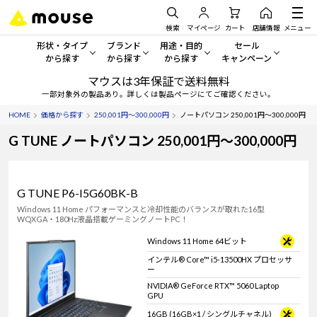
検索
マイページ
カート
店舗情報
メニュー
形状・タイプ
ブランド
用途・目的
セール
から探す
から探す
から探す
キャンペーン
マウスは3年保証で送料無料
形状・タイプから探す をすべてみる
mouse
一般向けパソコン
セール・キャンペーン
一部対象外の製品あり。詳しくは製品ページにてご確認ください。
HOME
価格から探す
250,001円～300,000円
ノートパソコン 250,001円～300,000円
デスクトップPC
G TUNE
ゲーミングPC・ゲーム向けパソコン
期間限定セール
人気モデルが期間限定・お買
G TUNE ノートパソコン 250,001円～300,000円
ノートPC
NEXTGEAR
クリエイティブ向け
アウトレットパソコン
すべて新品の旧モデル製品な
タブレット
DAIV
ビジネス向けパソコン
G TUNE P6-I5G60BK-B
Windows 11 Home パフォーマンスと冷却性能のバランスが取れた16型
おすすめ目玉パソコン
WQXGA・180Hz液晶搭載ゲーミングノートPC！
サーバー
MousePro
学習向けパソコン
今イチオシのパソコンをピッ
Windows 11 Home 64ビット
ワークステーション
iiyama
スペック/パーツ別
インテル® Core™ i5-13500HX プロセッサ
Windows 11
|
Copilot+ PC
ー
NVIDIA® GeForce RTX™ 5060 Laptop
Windows 11
|
Copilot+ PC
ディスプレイ
AIおすすめパソコン
GPU
16GB (16GB×1 / シングルチャネル)