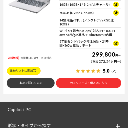
16GB (16GB×1 / シングルチャネル)
500GB (NVMe Gen4×4)
14型 液晶パネル (ノングレア / sRGB比
100% )
Wi-Fi 6E( 最大2.4Gbps )対応 IEEE 802.11
ax/ac/a/b/g/n準拠 ＋ Bluetooth 5内蔵
3年間センドバック修理保証・24時
間×365日電話サポート
299,800
円
～
送料無料
翌営業日出荷サービス対応
272,546
税抜
円
～
5.0
（2）
比較リストに追加
製品を詳しくみる
カスタマイズ・購入はこちら
Copilot+ PC
形状・タイプから探す