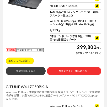
Windows 11
|
Copilot+ PC
Windows 11
|
Copilot+ PC
500GB (NVMe Gen4×4)
16型 液晶パネル (ノングレア / 180Hz対応 /
アスペクト比16:10)
Wi-Fi 6E( 最大2.4Gbps )対応 IEEE 802.11
ax/ac/a/b/g/n準拠 ＋ Bluetooth 5内蔵
約2.26kg
3年間センドバック修理保証・24時
間×365日電話サポート
299,800
円
～
送料無料
翌営業日出荷サービス対応
272,546
税抜
円
～
比較リストに追加
製品を詳しくみる
カスタマイズ・購入はこちら
G TUNE W4-I7G50BK-A
Windows 11 Home 薄型筐体に高性能GPUを採用！ベイパーチャンバーで高効率
冷却を実現！14型 WUXGA 144Hz液晶ゲーミングノートPC！RTX 5050 Laptop
GPU 搭載。
Windows 11 Home 64ビット