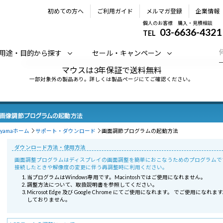
初めての方へ
ご利用ガイド
メルマガ登録
企業情報
個人のお客様 購入・見積相談
03-6636-4321
TEL
用途・目的から探す
セール・キャンペーン
マウスは3年保証で送料無料
一部対象外の製品あり。詳しくは製品ページにてご確認ください。
iiyamaホーム
サポート・ダウンロード
画面調節プログラムの起動方法
ダウンロード方法・使用方法
画面調整プログラムはディスプレイの画面調整を簡単におこなうためのプログラムで
接続したときや解像度の変更に伴う再調整時に利用ください。
当プログラムはWindows専用です。Macintoshではご使用になれません。
調整方法について、取扱説明書を参照してください。
Microsot Edge 及び Google Chrome にてご使用になれます。 でご使用になれま
しておりません。