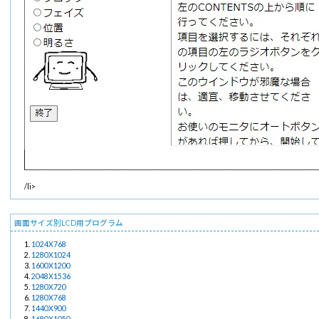
/li>
画面サイズ別LCD用プログラム
1024X768
1280X1024
1600X1200
2048X1536
1280X720
1280X768
1440X900
1680X1050