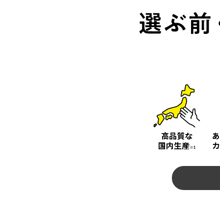
高品質な
あ
国内生産
カ
※1