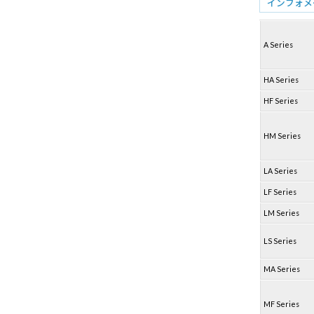
インフォメ
A Series
HA Series
HF Series
HM Series
LA Series
LF Series
LM Series
LS Series
MA Series
MF Series