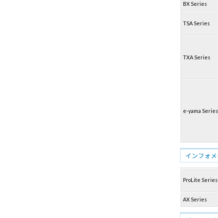
BX Series
TSA Series
TXA Series
e-yama Series
インフォメ
ProLite Series
AX Series