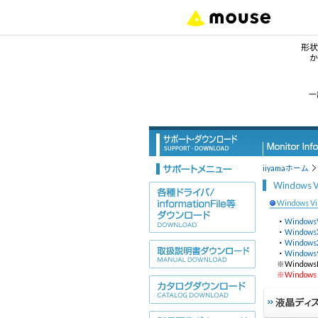
形状
か
形
一
デ
ノ
iiyamaホーム
Windows Vi
タ
Windows V
サ
・
WindowsV
・
Windows
・
Windows
・
Windows
ワ
※Windows
※Window
デ