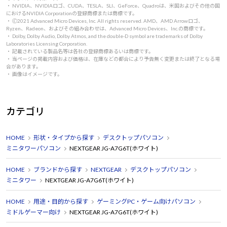
・ NVIDIA、NVIDIAロゴ、CUDA、TESLA、SLI、GeForce、Quadroは、米国およびその他の国
におけるNVIDIA Corporationの登録商標または商標です。
・ 🄫2021 Advanced Micro Devices, Inc. All rights reserved. AMD、AMD Arrowロゴ、
Ryzen、Radeon、およびその組み合わせは、Advanced Micro Devices、Inc.の商標です。
・ Dolby, Dolby Audio, Dolby Atmos, and the double-D symbol are trademarks of Dolby
Laboratories Licensing Corporation.
・ 記載されている製品名等は各社の登録商標あるいは商標です。
・ 当ページの掲載内容および価格は、在庫などの都合により予告無く変更または終了となる場
合があります。
・ 画像はイメージです。
カテゴリ
HOME
形状・タイプから探す
デスクトップパソコン
ミニタワーパソコン
NEXTGEAR JG-A7G6T(ホワイト)
HOME
ブランドから探す
NEXTGEAR
デスクトップパソコン
ミニタワー
NEXTGEAR JG-A7G6T(ホワイト)
HOME
用途・目的から探す
ゲーミングPC・ゲーム向けパソコン
ミドルゲーマー向け
NEXTGEAR JG-A7G6T(ホワイト)