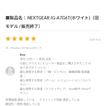
■製品名： NEXTGEAR JG-A7G6T(ホワイト)（旧
モデル / 販売終了）
2025.9.12
OS：Windows 11 Home 64ビット
five
年代:
70代～
性別:
女性
以前にマウスコンピューター製品をご購入されたことは
ありますか？:
いいえ
最も使用する用途（一般・ビジネス）:
動画視聴/音楽鑑
賞
最も使用する用途（ゲーム）:
シミュレーション / ストラ
テジー
最も使用する用途（クリエイティブ）:
Web制作 / Webデ
ザイン
処理速度
:満足している
グラフィック性能
:満足している
静音性・発熱
:満足している