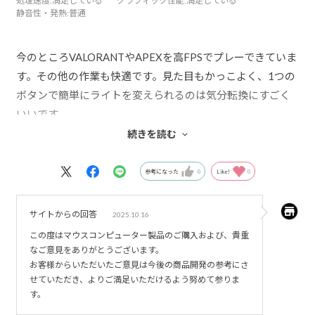
処理速度
:満足している
グラフィック性能
:満足している
静音性・発熱
:普通
今のところVALORANTやAPEXを高FPSでプレーできていま
す。その他の作業も快適です。見た目もかっこよく、1つの
ボタンで簡単にライトを変えられるのは気分転換にすごく
いいです。
ただ1つだけ、たまに音がすごく大きくなることにびっくり
続きを読む
しました。自分がゲーミングPC初心者だから気にしすぎか
もしれません。
参考になった
0
Like!
0
サイトからの回答
2025.10.16
この度はマウスコンピューター製品のご購入および、貴重
なご意見をありがとうございます。
お客様からいただいたご意見は今後の商品開発の参考にさ
せていただき、よりご満足いただけるよう努めて参りま
す。