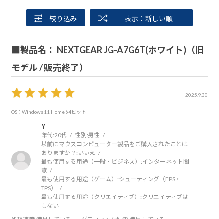
絞り込み
表示：新しい順
■製品名： NEXTGEAR JG-A7G6T(ホワイト)（旧
モデル / 販売終了）
2025.9.30
OS：Windows 11 Home 64ビット
Y
年代:
20代
性別:
男性
以前にマウスコンピューター製品をご購入されたことは
ありますか？:
いいえ
最も使用する用途（一般・ビジネス）:
インターネット閲
覧
最も使用する用途（ゲーム）:
シューティング（FPS・
TPS）
最も使用する用途（クリエイティブ）:
クリエイティブは
しない