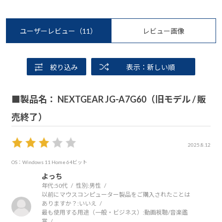
ユーザーレビュー
（11）
レビュー画像
絞り込み
表示：新しい順
■製品名： NEXTGEAR JG-A7G60（旧モデル / 販
売終了）
2025.8.12
OS：Windows 11 Home 64ビット
よっち
年代:
50代
性別:
男性
以前にマウスコンピューター製品をご購入されたことは
ありますか？:
いいえ
最も使用する用途（一般・ビジネス）:
動画視聴/音楽鑑
賞