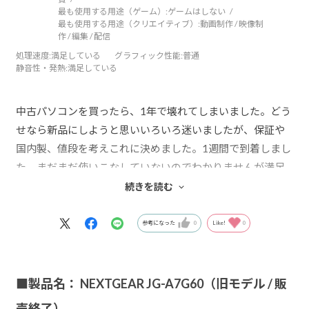
最も使用する用途（ゲーム）:
ゲームはしない
最も使用する用途（クリエイティブ）:
動画制作 / 映像制
作 / 編集 / 配信
処理速度
:満足している
グラフィック性能
:普通
静音性・発熱
:満足している
中古パソコンを買ったら、1年で壊れてしまいました。どう
せなら新品にしようと思いいろいろ迷いましたが、保証や
国内製、値段を考えこれに決めました。1週間で到着しまし
た。まだまだ使いこなしていないのでわかりませんが満足
しています。ただ、注文後のキャンセルは料金がかかると
続きを読む
ころと仕様変更ができないところは改善していただきたい
です。
参考になった
0
Like!
0
■製品名： NEXTGEAR JG-A7G60（旧モデル / 販
売終了）