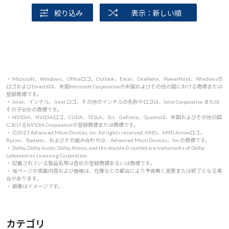
絞り込み
表示：新しい順
・ Microsoft、Windows、Officeロゴ、Outlook、Excel、OneNote、PowerPoint、Windowsの
ロゴおよびDirectXは、米国Microsoft Corporationの米国およびその他の国における商標または
登録商標です。
・ Intel、インテル、Intel ロゴ、その他のインテルの名称やロゴは、Intel Corporation または
その子会社の商標です。
・ NVIDIA、NVIDIAロゴ、CUDA、TESLA、SLI、GeForce、Quadroは、米国およびその他の国
におけるNVIDIA Corporationの登録商標または商標です。
・ 🄫2021 Advanced Micro Devices, Inc. All rights reserved. AMD、AMD Arrowロゴ、
Ryzen、Radeon、およびその組み合わせは、Advanced Micro Devices、Inc.の商標です。
・ Dolby, Dolby Audio, Dolby Atmos, and the double-D symbol are trademarks of Dolby
Laboratories Licensing Corporation.
・ 記載されている製品名等は各社の登録商標あるいは商標です。
・ 当ページの掲載内容および価格は、在庫などの都合により予告無く変更または終了となる場
合があります。
・ 画像はイメージです。
カテゴリ