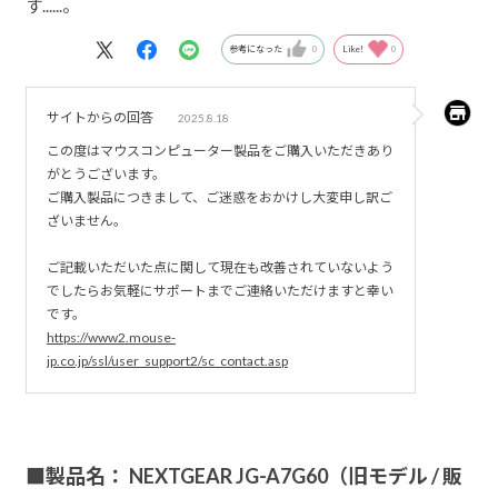
す......。
参考になった
0
Like!
0
サイトからの回答
2025.8.18
この度はマウスコンピューター製品をご購入いただきあり
がとうございます。
ご購入製品につきまして、ご迷惑をおかけし大変申し訳ご
ざいません。
ご記載いただいた点に関して現在も改善されていないよう
でしたらお気軽にサポートまでご連絡いただけますと幸い
です。
https://www2.mouse-
jp.co.jp/ssl/user_support2/sc_contact.asp
■製品名： NEXTGEAR JG-A7G60（旧モデル / 販