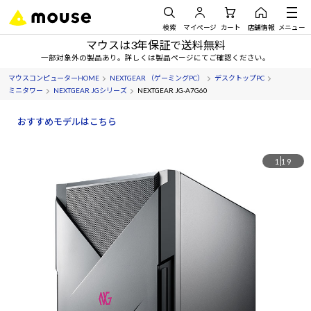
検索
マイページ
カート
店舗情報
メニュー
マウスは3年保証で送料無料
一部対象外の製品あり。詳しくは製品ページにてご確認ください。
マウスコンピューターHOME
NEXTGEAR （ゲーミングPC）
デスクトップPC
ミニタワー
NEXTGEAR JGシリーズ
NEXTGEAR JG-A7G60
おすすめモデルはこちら
1
19