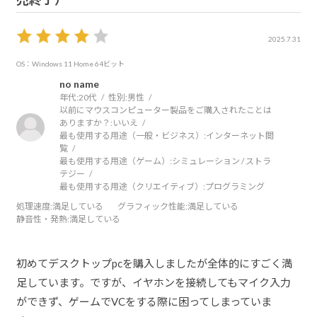
2025.7.31
OS：Windows 11 Home 64ビット
no name
年代:
20代
性別:
男性
以前にマウスコンピューター製品をご購入されたことは
ありますか？:
いいえ
最も使用する用途（一般・ビジネス）:
インターネット閲
覧
最も使用する用途（ゲーム）:
シミュレーション / ストラ
テジー
最も使用する用途（クリエイティブ）:
プログラミング
処理速度
:満足している
グラフィック性能
:満足している
静音性・発熱
:満足している
初めてデスクトップpcを購入しましたが全体的にすごく満
足しています。ですが、イヤホンを接続してもマイク入力
ができず、ゲームでVCをする際に困ってしまっていま