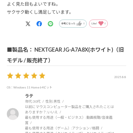
よく見た目もよいですね。
サクサク動くし満足しています。
参考になった
0
Like!
0
■製品名： NEXTGEAR JG-A7A8X(ホワイト)（旧
モデル / 販売終了）
2025.8.8
OS：Windows 11 Home 64ビット
ラテ
年代:
30代
性別:
男性
以前にマウスコンピューター製品をご購入されたことは
ありますか？:
いいえ
最も使用する用途（一般・ビジネス）:
動画視聴/音楽鑑
賞
最も使用する用途（ゲーム）:
アクション / 格闘