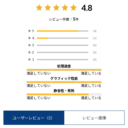
4.8
5
レビュー件数：
件
★
5
(4)
★
4
(1)
★
3
(0)
★
2
(0)
★
1
(0)
処理速度
満足していない
満足している
グラフィック性能
満足していない
満足している
静音性・発熱
満足していない
満足している
ユーザーレビュー
（5）
レビュー画像