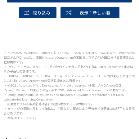
絞り込み
表示：新しい順
・ Microsoft、Windows、Officeロゴ、Outlook、Excel、OneNote、PowerPoint、Windowsの
ロゴおよびDirectXは、米国Microsoft Corporationの米国およびその他の国における商標または
登録商標です。
・ Intel、インテル、Intel ロゴ、その他のインテルの名称やロゴは、Intel Corporation または
その子会社の商標です。
・ NVIDIA、NVIDIAロゴ、CUDA、TESLA、SLI、GeForce、Quadroは、米国およびその他の国
におけるNVIDIA Corporationの登録商標または商標です。
・ 🄫2021 Advanced Micro Devices, Inc. All rights reserved. AMD、AMD Arrowロゴ、
Ryzen、Radeon、およびその組み合わせは、Advanced Micro Devices、Inc.の商標です。
・ Dolby, Dolby Audio, Dolby Atmos, and the double-D symbol are trademarks of Dolby
Laboratories Licensing Corporation.
・ 記載されている製品名等は各社の登録商標あるいは商標です。
・ 当ページの掲載内容および価格は、在庫などの都合により予告無く変更または終了となる場
合があります。
・ 画像はイメージです。