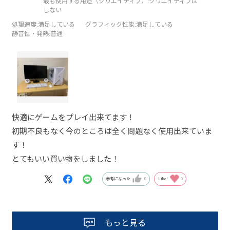
最も使用する用途（クリエイティブ）:
クリエイティブは
しない
処理速度
:満足している
グラフィック性能
:満足している
静音性・発熱
:普通
快適にゲームをプレイ出来てます！
初期不良もなく今のところは全く問題なく使用出来ていま
す！
とてもいい買い物をしました！
参考になった
0
Like!
0
もっと見る