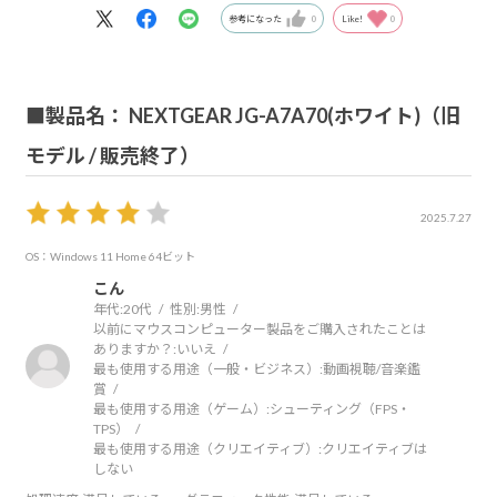
参考になった
0
Like!
0
■製品名： NEXTGEAR JG-A7A70(ホワイト)（旧
モデル / 販売終了）
2025.7.27
OS：Windows 11 Home 64ビット
こん
年代:
20代
性別:
男性
以前にマウスコンピューター製品をご購入されたことは
ありますか？:
いいえ
最も使用する用途（一般・ビジネス）:
動画視聴/音楽鑑
賞
最も使用する用途（ゲーム）:
シューティング（FPS・
TPS）
最も使用する用途（クリエイティブ）:
クリエイティブは
しない