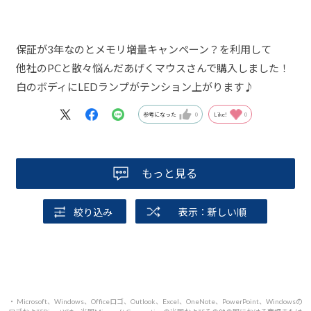
保証が3年なのとメモリ増量キャンペーン？を利用して
他社のPCと散々悩んだあげくマウスさんで購入しました！
白のボディにLEDランプがテンション上がります♪
参考になった
0
Like!
0
もっと見る
絞り込み
表示：新しい順
・ Microsoft、Windows、Officeロゴ、Outlook、Excel、OneNote、PowerPoint、Windowsの