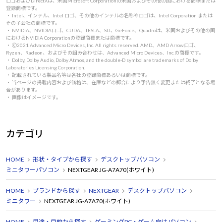
ロゴおよびDirectXは、米国Microsoft Corporationの米国およびその他の国における商標または
登録商標です。
・ Intel、インテル、Intel ロゴ、その他のインテルの名称やロゴは、Intel Corporation または
その子会社の商標です。
・ NVIDIA、NVIDIAロゴ、CUDA、TESLA、SLI、GeForce、Quadroは、米国およびその他の国
におけるNVIDIA Corporationの登録商標または商標です。
・ 🄫2021 Advanced Micro Devices, Inc. All rights reserved. AMD、AMD Arrowロゴ、
Ryzen、Radeon、およびその組み合わせは、Advanced Micro Devices、Inc.の商標です。
・ Dolby, Dolby Audio, Dolby Atmos, and the double-D symbol are trademarks of Dolby
Laboratories Licensing Corporation.
・ 記載されている製品名等は各社の登録商標あるいは商標です。
・ 当ページの掲載内容および価格は、在庫などの都合により予告無く変更または終了となる場
合があります。
・ 画像はイメージです。
カテゴリ
HOME
形状・タイプから探す
デスクトップパソコン
ミニタワーパソコン
NEXTGEAR JG-A7A70(ホワイト)
HOME
ブランドから探す
NEXTGEAR
デスクトップパソコン
ミニタワー
NEXTGEAR JG-A7A70(ホワイト)
HOME
用途・目的から探す
ゲーミングPC・ゲーム向けパソコン