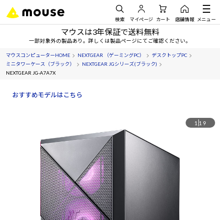
検索
マイページ
カート
店舗情報
メニュー
マウスは3年保証で送料無料
一部対象外の製品あり。詳しくは製品ページにてご確認ください。
マウスコンピューターHOME
NEXTGEAR （ゲーミングPC）
デスクトップPC
ミニタワーケース（ブラック）
NEXTGEAR JGシリーズ(ブラック)
NEXTGEAR JG-A7A7X
おすすめモデルはこちら
1
19