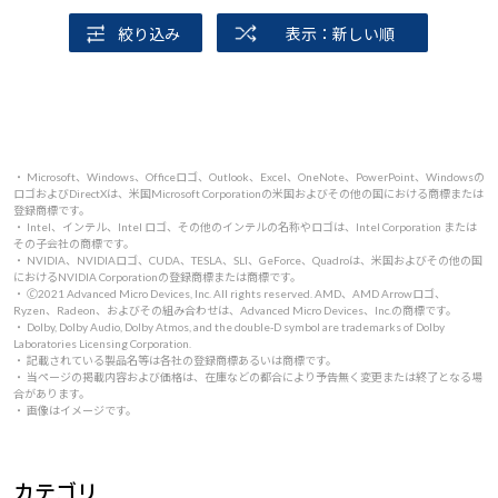
絞り込み
表示：新しい順
・ Microsoft、Windows、Officeロゴ、Outlook、Excel、OneNote、PowerPoint、Windowsの
ロゴおよびDirectXは、米国Microsoft Corporationの米国およびその他の国における商標または
登録商標です。
・ Intel、インテル、Intel ロゴ、その他のインテルの名称やロゴは、Intel Corporation または
その子会社の商標です。
・ NVIDIA、NVIDIAロゴ、CUDA、TESLA、SLI、GeForce、Quadroは、米国およびその他の国
におけるNVIDIA Corporationの登録商標または商標です。
・ 🄫2021 Advanced Micro Devices, Inc. All rights reserved. AMD、AMD Arrowロゴ、
Ryzen、Radeon、およびその組み合わせは、Advanced Micro Devices、Inc.の商標です。
・ Dolby, Dolby Audio, Dolby Atmos, and the double-D symbol are trademarks of Dolby
Laboratories Licensing Corporation.
・ 記載されている製品名等は各社の登録商標あるいは商標です。
・ 当ページの掲載内容および価格は、在庫などの都合により予告無く変更または終了となる場
合があります。
・ 画像はイメージです。
カテゴリ