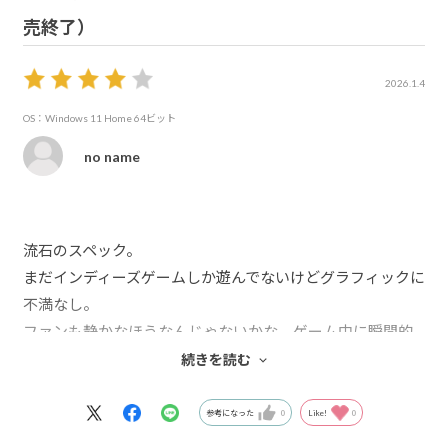
売終了）
2026.1.4
OS：Windows 11 Home 64ビット
no name
流石のスペック。
まだインディーズゲームしか遊んでないけどグラフィックに
不満なし。
ファンも静かなほうなんじゃないかな。ゲーム中に瞬間的
にファン音が大きくなるけど、すぐに落ち着くし。
続きを読む
滑り込みで良い買い物できました。
参考になった
0
Like!
0