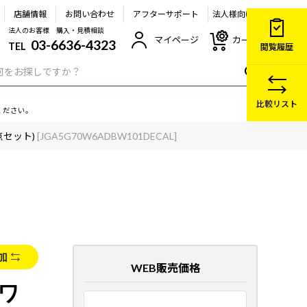
店舗情報
お問い合わせ
アフターサポート
法人様向け
法人のお客様 購入・見積相談
マイページ
カート
03-6636-4323
TEL
閲覧履歴
比較リスト
ください。
5点セット)
[JGA5G70W6ADBW101DECAL]
加
WEB販売価格
ホワ