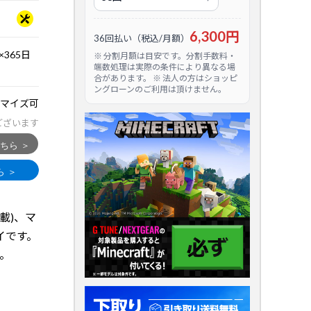
6,300円
36回払い（税込/月額）
365日
※ 分割月額は目安です。分割手数料・
端数処理は実際の条件により異なる場
合があります。 ※ 法人の方はショッピ
ングローンのご利用は頂けません。
マイズ可
ございます
搭載)、マ
イです。
。