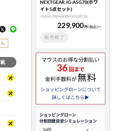
NEXTGEAR JG-A5G70(ホワ
イト5点セット)
JGA5G70W6ADBW101DECAL
229,900
円
(税込)
～
販売終了
デル
マウスのお得な分割払い
る
36
回まで
無料
金利手数料が
ショッピングローンについて
詳しくはこちら▶
ショッピングローン
分割回数目安シミュレーション