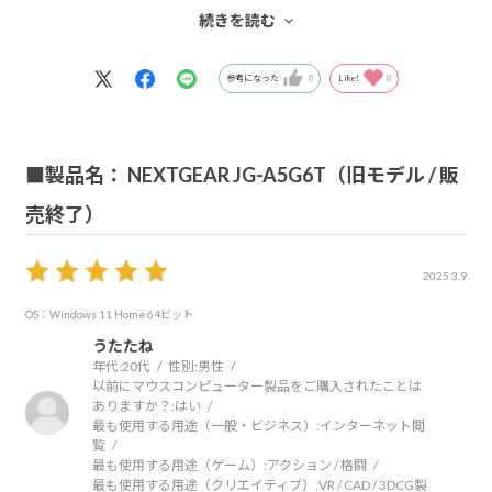
モンハンワイルズの発売日間近でお忙しい中対応下さりあ
続きを読む
りがとうございました！
参考になった
0
Like!
0
■製品名： NEXTGEAR JG-A5G6T（旧モデル / 販
売終了）
2025.3.9
OS：Windows 11 Home 64ビット
うたたね
年代:
20代
性別:
男性
以前にマウスコンピューター製品をご購入されたことは
ありますか？:
はい
最も使用する用途（一般・ビジネス）:
インターネット閲
覧
最も使用する用途（ゲーム）:
アクション / 格闘
最も使用する用途（クリエイティブ）:
VR / CAD / 3DCG製