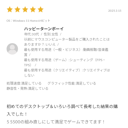
2025.3.15
OS：Windows 11 Home 64ビット
ハッピーターンボーイ
年代:
30代
性別:
女性
以前にマウスコンピューター製品をご購入されたことは
ありますか？:
いいえ
最も使用する用途（一般・ビジネス）:
動画視聴/音楽鑑
賞
最も使用する用途（ゲーム）:
シューティング（FPS・
TPS）
最も使用する用途（クリエイティブ）:
クリエイティブは
しない
処理速度
:満足している
グラフィック性能
:満足している
静音性・発熱
:満足している
初めてのデスクトップ＆いろいろ調べて長考した結果の購
入でした！
5 5500の組み直しにして満足でゲームできてます！