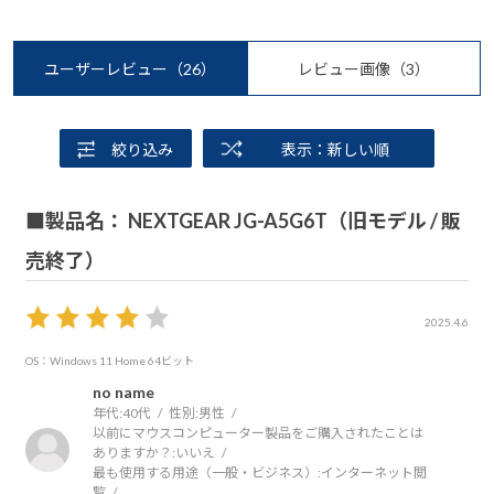
ユーザーレビュー
（26）
レビュー画像
（3）
絞り込み
表示：新しい順
■製品名： NEXTGEAR JG-A5G6T（旧モデル / 販
売終了）
2025.4.6
OS：Windows 11 Home 64ビット
no name
年代:
40代
性別:
男性
以前にマウスコンピューター製品をご購入されたことは
ありますか？:
いいえ
最も使用する用途（一般・ビジネス）:
インターネット閲
覧