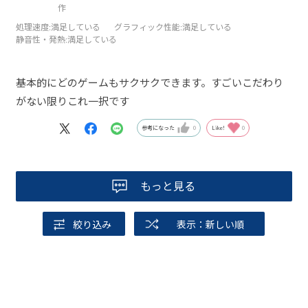
作
処理速度
:満足している
グラフィック性能
:満足している
静音性・発熱
:満足している
基本的にどのゲームもサクサクできます。すごいこだわり
がない限りこれ一択です
参考になった
0
Like!
0
もっと見る
絞り込み
表示：新しい順