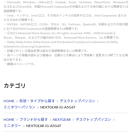
・ Microsoft、Windows、Officeロゴ、Outlook、Excel、OneNote、PowerPoint、Windowsの
ロゴおよびDirectXは、米国Microsoft Corporationの米国およびその他の国における商標または
登録商標です。
・ Intel、インテル、Intel ロゴ、その他のインテルの名称やロゴは、Intel Corporation または
その子会社の商標です。
・ NVIDIA、NVIDIAロゴ、CUDA、TESLA、SLI、GeForce、Quadroは、米国およびその他の国
におけるNVIDIA Corporationの登録商標または商標です。
・ 🄫2021 Advanced Micro Devices, Inc. All rights reserved. AMD、AMD Arrowロゴ、
Ryzen、Radeon、およびその組み合わせは、Advanced Micro Devices、Inc.の商標です。
・ Dolby, Dolby Audio, Dolby Atmos, and the double-D symbol are trademarks of Dolby
Laboratories Licensing Corporation.
・ 記載されている製品名等は各社の登録商標あるいは商標です。
・ 当ページの掲載内容および価格は、在庫などの都合により予告無く変更または終了となる場
合があります。
・ 画像はイメージです。
カテゴリ
HOME
形状・タイプから探す
デスクトップパソコン
ミニタワーパソコン
NEXTGEAR JG-A5G6T
HOME
ブランドから探す
NEXTGEAR
デスクトップパソコン
ミニタワー
NEXTGEAR JG-A5G6T