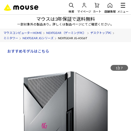
検索
マイページ
カート
店舗情報
メニュー
マウスは3年保証で送料無料
一部対象外の製品あり。詳しくは製品ページにてご確認ください。
マウスコンピューターHOME
NEXTGEAR （ゲーミングPC）
デスクトップPC
ミニタワー
NEXTGEAR JGシリーズ
NEXTGEAR JG-A5G6T
おすすめモデルはこちら
1
17