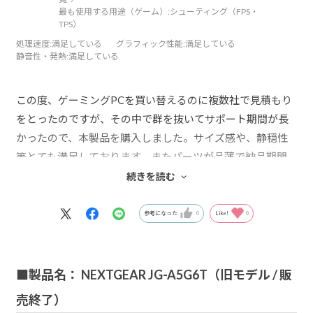
最も使用する用途（ゲーム）:
シューティング（FPS・
TPS）
処理速度
:満足している
グラフィック性能
:満足している
静音性・発熱
:満足している
この度、ゲーミングPCを買い替えるのに複数社で見積もり
をとったのですが、その中で群を抜いてサポート期間が長
かったので、本製品を購入しました。サイズ感や、静穏性
等とても満足しております。またパーツが品薄で納品期間
が多少伸びたのですが、その際にも丁寧なご連絡のメール
続きを読む
を頂けたのも高評価です。
参考になった
0
Like!
0
■製品名： NEXTGEAR JG-A5G6T（旧モデル / 販
売終了）