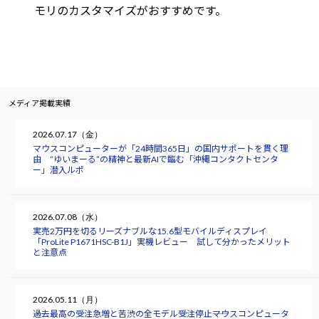
モリのカスタマイズがおすすめです。
メディア掲載実績
2026.07.17（金）
マウスコンピューターが「24時間365日」の国内サポートを貫く理
由 “ゆいまーる”の精神と最新AIで臨む「沖縄コンタクトセンタ
ー」潜入ルポ
2026.07.08（水）
実売2万円を切るリーズナブルな15.6型モバイルディスプレイ
「ProLite P1671HSC-B1J」実機レビュー 試して分かったメリット
と注意点
2026.05.11（月）
過去最高の受注急増と苦渋の全モデル受注停止――マウスコンピュータ