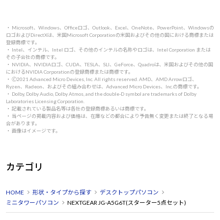
・ Microsoft、Windows、Officeロゴ、Outlook、Excel、OneNote、PowerPoint、Windowsの
ロゴおよびDirectXは、米国Microsoft Corporationの米国およびその他の国における商標または
登録商標です。
・ Intel、インテル、Intel ロゴ、その他のインテルの名称やロゴは、Intel Corporation または
その子会社の商標です。
・ NVIDIA、NVIDIAロゴ、CUDA、TESLA、SLI、GeForce、Quadroは、米国およびその他の国
におけるNVIDIA Corporationの登録商標または商標です。
・ 🄫2021 Advanced Micro Devices, Inc. All rights reserved. AMD、AMD Arrowロゴ、
Ryzen、Radeon、およびその組み合わせは、Advanced Micro Devices、Inc.の商標です。
・ Dolby, Dolby Audio, Dolby Atmos, and the double-D symbol are trademarks of Dolby
Laboratories Licensing Corporation.
・ 記載されている製品名等は各社の登録商標あるいは商標です。
・ 当ページの掲載内容および価格は、在庫などの都合により予告無く変更または終了となる場
合があります。
・ 画像はイメージです。
カテゴリ
HOME
形状・タイプから探す
デスクトップパソコン
ミニタワーパソコン
NEXTGEAR JG-A5G6T(スターター5点セット)