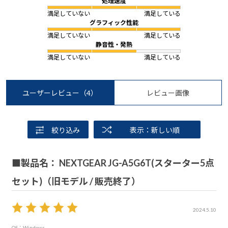
処理速度
満足していない
満足している
グラフィック性能
満足していない
満足している
静音性・発熱
満足していない
満足している
ユーザーレビュー
（4）
レビュー画像
絞り込み
表示：新しい順
■製品名： NEXTGEAR JG-A5G6T(スターター5点
セット)（旧モデル / 販売終了）
2024.5.10
OS：Windows