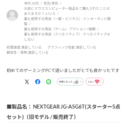
年代:
30代
性別:
男性
以前にマウスコンピューター製品をご購入されたことは
ありますか？:
いいえ
最も使用する用途（一般・ビジネス）:
インターネット閲
覧
最も使用する用途（ゲーム）:
アクション / 格闘
最も使用する用途（クリエイティブ）:
クリエイティブは
しない
処理速度
:満足している
グラフィック性能
:満足している
静音性・発熱
:満足している
初めてのゲーミングPCで迷いましたがとても良かったです
参考になった
0
Like!
1
■製品名： NEXTGEAR JG-A5G6T(スターター5点
セット)（旧モデル / 販売終了）