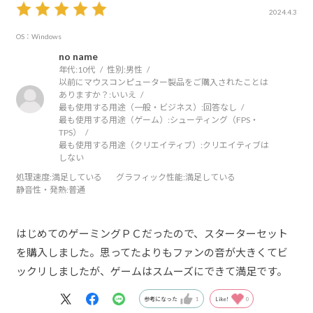
2024.4.3
OS：Windows
no name
年代:
10代
性別:
男性
以前にマウスコンピューター製品をご購入されたことは
ありますか？:
いいえ
最も使用する用途（一般・ビジネス）:
回答なし
最も使用する用途（ゲーム）:
シューティング（FPS・
TPS）
最も使用する用途（クリエイティブ）:
クリエイティブは
しない
処理速度
:満足している
グラフィック性能
:満足している
静音性・発熱
:普通
はじめてのゲーミングＰＣだったので、スターターセット
を購入しました。思ってたよりもファンの音が大きくてビ
ックリしましたが、ゲームはスムーズにできて満足です。
参考になった
1
Like!
0