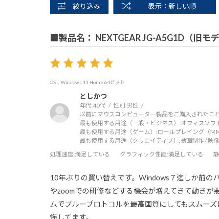
絞り込み
表示：新しい順
■製品名： NEXTGEAR JG-A5G1D（旧モ
OS：Windows 11 Home 64ビット
としかつ
年代:
40代
性別:
男性
以前にマウスコンピューター製品をご購入されたこと
最も使用する用途（一般・ビジネス）:
オフィスソフ
最も使用する用途（ゲーム）:
ロールプレイング（MMO
最も使用する用途（クリエイティブ）:
動画制作 / 映像
処理速度
:満足している
グラフィック性能
:満足している
静
10年ぶりの買い替えです。Windows７迄しか
やzoomでの研修などする機会が増えてきて動きが
ムでブループロトコルを最高画質にしてもスムーズ
悔してます。