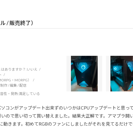
デル / 販売終了）
はありますか？:
いいえ
ト
RPG・MORPG）
制作 / 編集 / 配信
音性・発熱
:満足している
前のパソコンがアップデート出来ずのいつかはCPUアップデートと思
悪いので思い切って買い替えました。結果大正解です。アマプラ開いて
に動きます。初めてRGBのファンにしましたがそれを見てるだけ