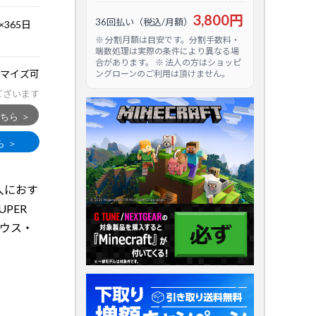
3,800円
36回払い（税込/月額）
365日
※ 分割月額は目安です。分割手数料・
端数処理は実際の条件により異なる場
合があります。 ※ 法人の方はショッピ
マイズ可
ングローンのご利用は頂けません。
ございます
る人におす
PER
マウス・