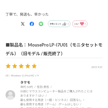
丁寧で、発送も、早かった
参考になった
0
Like!
0
■製品名： MousePro LP-I7U01（モニタセットモ
デル）（旧モデル / 販売終了）
2025.9.25
OS：Windows 11 Pro 64ビット
タケモ
年代:
50代
性別:
男性
以前にマウスコンピューター製品をご購入されたことは
ありますか？:
はい
最も使用する用途（一般・ビジネス）:
回答なし
最も使用する用途（ゲーム）:
ゲームはしない