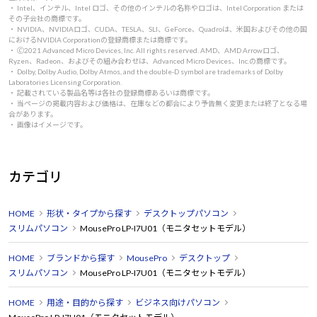
・ Intel、インテル、Intel ロゴ、その他のインテルの名称やロゴは、Intel Corporation または
その子会社の商標です。
・ NVIDIA、NVIDIAロゴ、CUDA、TESLA、SLI、GeForce、Quadroは、米国およびその他の国
におけるNVIDIA Corporationの登録商標または商標です。
・ 🄫2021 Advanced Micro Devices, Inc. All rights reserved. AMD、AMD Arrowロゴ、
Ryzen、Radeon、およびその組み合わせは、Advanced Micro Devices、Inc.の商標です。
・ Dolby, Dolby Audio, Dolby Atmos, and the double-D symbol are trademarks of Dolby
Laboratories Licensing Corporation.
・ 記載されている製品名等は各社の登録商標あるいは商標です。
・ 当ページの掲載内容および価格は、在庫などの都合により予告無く変更または終了となる場
合があります。
・ 画像はイメージです。
カテゴリ
HOME
形状・タイプから探す
デスクトップパソコン
スリムパソコン
MousePro LP-I7U01（モニタセットモデル）
HOME
ブランドから探す
MousePro
デスクトップ
スリムパソコン
MousePro LP-I7U01（モニタセットモデル）
HOME
用途・目的から探す
ビジネス向けパソコン