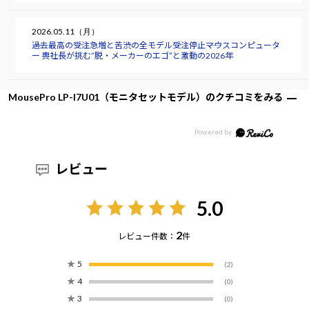
2026.05.11（月）
過去最高の受注急増と苦渋の全モデル受注停止――マウスコンピュータ
ー 軣社長が挑む“脱・メーカーのエゴ”と激動の2026年
MousePro LP-I7U01（モニタセットモデル）のクチコミをみる
レビュー
5.0
2
レビュー件数：
件
★
5
(2)
★
4
(0)
★
3
(0)