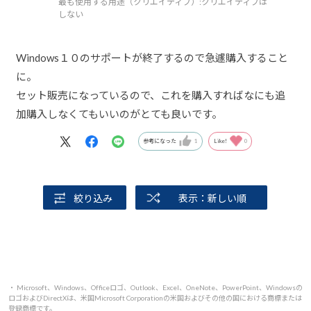
最も使用する用途（クリエイティブ）:
クリエイティブは
しない
Windows１０のサポートが終了するので急遽購入すること
に。
セット販売になっているので、これを購入すればなにも追
加購入しなくてもいいのがとても良いです。
参考になった
1
Like!
0
絞り込み
表示：新しい順
・ Microsoft、Windows、Officeロゴ、Outlook、Excel、OneNote、PowerPoint、Windowsの
ロゴおよびDirectXは、米国Microsoft Corporationの米国およびその他の国における商標または
登録商標です。