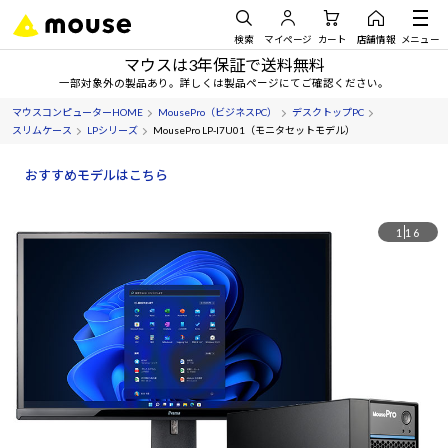
検索
マイページ
カート
店舗情報
メニュー
マウスは3年保証で送料無料
一部対象外の製品あり。詳しくは製品ページにてご確認ください。
マウスコンピューターHOME
MousePro（ビジネスPC）
デスクトップPC
スリムケース
LPシリーズ
MousePro LP-I7U01（モニタセットモデル）
おすすめモデルはこちら
1
16