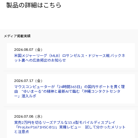
製品の詳細はこちら
メディア掲載実績
2026.08.07（金）
米国メジャーリーグ（MLB）ロサンゼルス・ドジャース戦 バックネ
ット裏への広告掲出のお知らせ
2026.07.17（金）
マウスコンピューターが「24時間365日」の国内サポートを貫く理
由 “ゆいまーる”の精神と最新AIで臨む「沖縄コンタクトセンタ
ー」潜入ルポ
2026.07.08（水）
実売2万円を切るリーズナブルな15.6型モバイルディスプレイ
「ProLite P1671HSC-B1J」実機レビュー 試して分かったメリット
と注意点